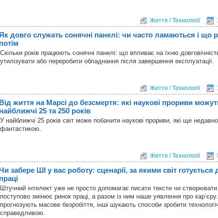
Життя / Технології
Як довго служать сонячні панелі: чи часто ламаються і що 
потім
Скільки років працюють сонячні панелі: що впливає на їхню довговічніст
утилізувати або переробити обладнання після завершення експлуатації.
Життя / Технології
Від життя на Марсі до безсмертя: які наукові прориви можут
найближчі 25 та 250 років
У найближчі 25 років світ може побачити наукові прориви, які ще недавн
фантастикою.
Життя / Технології
Чи забере ШІ у вас роботу: сценарії, за якими світ готується
праці
Штучний інтелект уже не просто допомагає писати тексти чи створювати
поступово змінює ринок праці, а разом із ним наше уявлення про кар’єру.
прогнозують масове безробіття, інші шукають способи зробити технолог
справедливою.