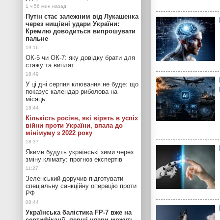
Путін стає залежним від Лукашенка
через нищівні удари України:
Кремлю доводиться випрошувати
пальне
ОК-5 чи ОК-7: яку довідку брати для
стажу та виплат
У ці дні серпня клювання не буде: що
показує календар риболова на
місяць
Кількість росіян, які вірять в успіх
війни проти України, впала до
мінімуму з 2022 року
Якими будуть українські зими через
зміну клімату: прогноз експертів
Зеленський доручив підготувати
спеціальну санкційну операцію проти
РФ
Українська балістика FP-7 вже на
сертифікації, перші удари можуть