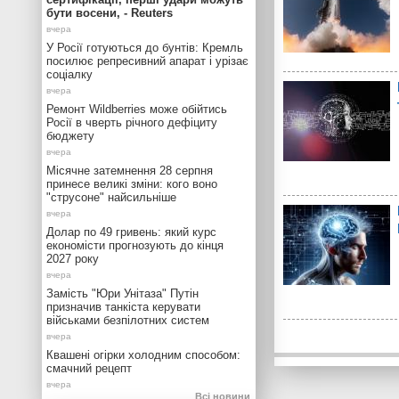
бути восени, - Reuters
У Росії готуються до бунтів: Кремль
посилює репресивний апарат і урізає
соціалку
Ремонт Wildberries може обійтись
Росії в чверть річного дефіциту
бюджету
Місячне затемнення 28 серпня
принесе великі зміни: кого воно
"струсоне" найсильніше
Долар по 49 гривень: який курс
економісти прогнозують до кінця
2027 року
Замість "Юри Унітаза" Путін
призначив танкіста керувати
військами безпілотних систем
Квашені огірки холодним способом:
смачний рецепт
Всі новини