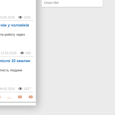
24.05.2026
1005
ніж у чоловіків
ити роботу через
13.05.2026
399
після 10 хвилин
атність людини
08.05.2026
1927
3
…
48
49