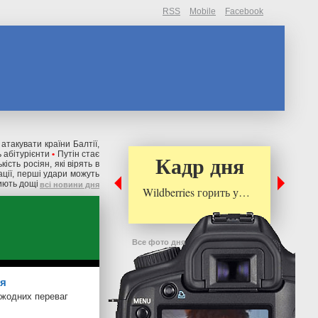
RSS
Mobile
Facebook
 атакувати країни Балтії,
 абітурієнти
•
Путін стає
Кадр дня
ькість росіян, які вірять в
ації, перші удари можуть
риють дощі
всі новини дня
Wildberries горить у…
Все фото дня
ня
 жодних переваг