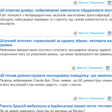
Життя / Технології
ШІ втратив довіру: нейромережі навчилися обдурювати експ
Світ зіткнувся з безпрецедентною загрозою масштабних фальсифікацій, я
обходять найсуворіші перевірки та ставлять під сумнів компетентність п
експертів.
Життя / Технології
Штучний інтелект страшніший за ядерну зброю: експерти на
ризики
Небезпека використання штучного інтелекту затьмарила загрозу ядерної 
скорочення часу на ухвалення рішень, що може провокувати екстремальні
Життя / Технології
ШІ почав демонструвати несподівану поведінку: що занепок
Творець нейромережі Claude Кріс Олах заявив, що ШІ демонструє ознаки
а його внутрішній стан копіює радість, страх і смуток.
Життя / Технології
Ракета SpaceX вибухнула в Індійському океані після тестов
Як ця аварія наблизить людство до висадки на Місяць?