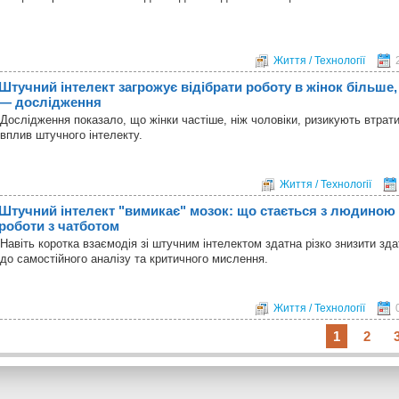
Життя / Технології
Штучний інтелект загрожує відібрати роботу в жінок більше, 
— дослідження
Дослідження показало, що жінки частіше, ніж чоловіки, ризикують втрат
вплив штучного інтелекту.
Життя / Технології
Штучний інтелект "вимикає" мозок: що стається з людиною 
роботи з чатботом
Навіть коротка взаємодія зі штучним інтелектом здатна різко знизити зд
до самостійного аналізу та критичного мислення.
Життя / Технології
1
2