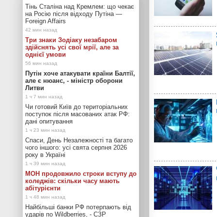
Тінь Сталіна над Кремлем: що чекає
на Росію після відходу Путіна —
Foreign Affairs
Три знаки Зодіаку незабаром
здійснять усі свої мрії, але за
однієї умови
Путін хоче атакувати країни Балтії,
але є нюанс, - міністр оборони
Литви
Чи готовий Київ до територіальних
поступок після масованих атак РФ:
дані опитування
Спаси, День Незалежності та багато
чого іншого: усі свята серпня 2026
року в Україні
МОН продовжило строки вступу до
коледжів: скільки часу мають
абітурієнти
Найбільші банки РФ потерпають від
ударів по Wildberries, - СЗР