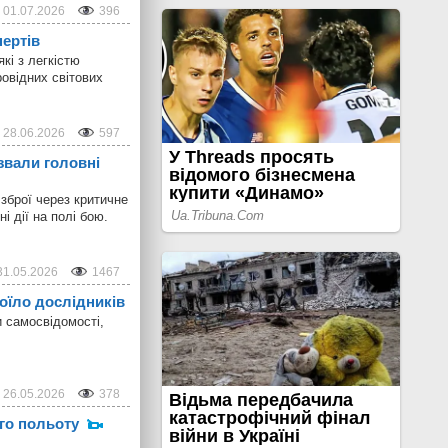
01.07.2026
396
ертів
кі з легкістю
ровідних світових
28.06.2026
597
звали головні
зброї через критичне
 дії на полі бою.
31.05.2026
1467
оїло дослідників
 самосвідомості,
26.05.2026
378
ого польоту