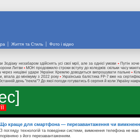
ора
Життя та Стиль
Фото і відео
и Зодіаку незабаром здійснять усі свої мрії, але за однієї умови
•
Путін хоче
оборони Литви
•
МОН продовжило строки вступу до коледжів: скільки часу мають
 через нищівні удари України: Кремлю доводиться випрошувати пальне
•
Кіл
ни, впала до мінімуму з 2022 року
•
Українська балістика FP-7 вже на сертифік
Останній день "пекла"? До якої погоди готуватись 6 серпня й коли Україну нак
ес
ії
Що краще для смартфона — перезавантаження чи вимкнен
З погляду технологій та поведінки системи, вимкнення телефона не має
порівняно з його перезавантаженням.