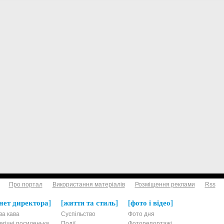
Про портал
Використання матеріалів
Розміщення реклами
Rss
нет директора
життя та стиль
фото і відео
ва кава
Суспільство
Фото дня
егічні посиденьки
Події
Фоторепортажі