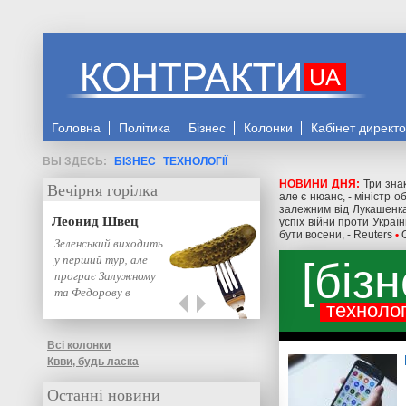
Головна
Політика
Бізнес
Колонки
Кабінет директ
БІЗНЕС
ТЕХНОЛОГІЇ
НОВИНИ ДНЯ:
Три знак
Вечірня горілка
але є нюанс, - міністр 
залежним від Лукашенка
Леонид Швец
успіх війни проти Украї
бути восени, - Reuters
•
Зеленський виходить
у перший тур, але
бізн
програє Залужному
та Федорову в
технолог
другому: нове…
Всі колонки
Квви, будь ласка
Останні новини