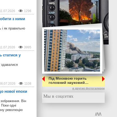
11.07.2026
1296
робити з ними
ь і як правильно
11.07.2026
3995
ь статися у
о здавалися
Під Москвою горить
головний науковий…
06.07.2026
1108
и другие фотогалереи
 до нової епохи
Мы в соцсетях
 зображення. Він
 Поки одні
ічну революцію