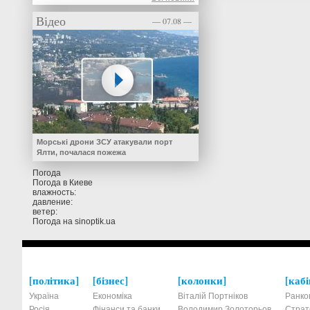
Відео
— 07.08 —
Морські дрони ЗСУ атакували порт
Ялти, почалася пожежа
Погода
Погода в
Киеве
влажность:
давление:
ветер:
Погода на
sinoptik.ua
політика
бізнес
колонки
кабі
Україна
Економіка
Віталій Портніков
Ранко
Росія
Фінанси та банки
Володимир Золоторьов
Страт