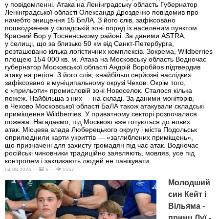
у повідомленні. Атака на Ленінградську область Губернатор
Ленінградської області Олександр Дрозденко повідомив про
начебто знищення 15 БпЛА. З його слів, зафіксовано
пошкодження у складській зоні поряд із населеним пунктом
Красний Бор у Тосненському районі. За даними ASTRA,
у селищі, що за близько 50 км від Санкт-Петербурга,
розташовано кілька логістичних комплексів. Зокрема, Wildberries
площею 154 000 кв. м. Атака на Московську область Водночас
губернатор Московської області Андрій Воробйов підтвердив
атаку на регіон. З його слів, «найбільш серйозні наслідки»
зафіксовано в муніципальному окрузі Чехов. Окрім того,
є «прильоти» промисловій зоні Новоселок. Сталося кілька
пожеж. Найбільша з них — на складі. За даними моніторів,
в Чехово Московської області БаЛА також атакували складські
приміщення Wildberries. У приватному секторі розпочалася
пожежа. Нагадаємо, під Москвою вже готуються до нових
атак. Місцева влада Люберецького округу і міста Подольськ
оприлюднили карти укриттів — «заглиблених приміщень»,
що призначені для захисту громадян під час атак. Водночас
російські чиновники традиційно заявляють, мовляв, усе під
контролем і закликають людей не панікувати.
04.08.2026 —
6 —
1567
Молодший
син Кейт і
Вільяма -
принц Луї -