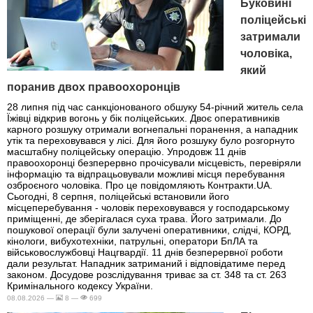
Буковині
поліцейські
затримали
чоловіка,
який
поранив двох правоохоронців
28 липня під час санкціонованого обшуку 54-річний житель села
Їжівці відкрив вогонь у бік поліцейських. Двоє оперативників
карного розшуку отримали вогнепальні поранення, а нападник
утік та переховувався у лісі. Для його розшуку було розгорнуто
масштабну поліцейську операцію. Упродовж 11 днів
правоохоронці безперервно прочісували місцевість, перевіряли
інформацію та відпрацьовували можливі місця перебування
озброєного чоловіка. Про це повідомляють Контракти.UA.
Сьогодні, 8 серпня, поліцейські встановили його
місцеперебування - чоловік переховувався у господарському
приміщенні, де зберігалася суха трава. Його затримали. До
пошукової операції були залучені оперативники, слідчі, КОРД,
кінологи, вибухотехніки, патрульні, оператори БпЛА та
військовослужбовці Нацгвардії. 11 днів безперервної роботи
дали результат. Нападник затриманий і відповідатиме перед
законом. Досудове розслідування триває за ст. 348 та ст. 263
Кримінального кодексу України.
08.08.2026 —
8 —
699