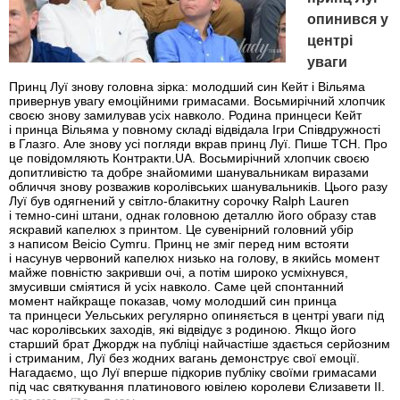
опинився у
центрі
уваги
Принц Луї знову головна зірка: молодший син Кейт і Вільяма
привернув увагу емоційними гримасами. Восьмирічний хлопчик
своєю знову замилував усіх навколо. Родина принцеси Кейт
і принца Вільяма у повному складі відвідала Ігри Співдружності
в Глазго. Але знову усі погляди вкрав принц Луї. Пише ТСН. Про
це повідомляють Контракти.UA. Восьмирічний хлопчик своєю
допитливістю та добре знайомими шанувальникам виразами
обличчя знову розважив королівських шанувальників. Цього разу
Луї був одягнений у світло-блакитну сорочку Ralph Lauren
і темно-сині штани, однак головною деталлю його образу став
яскравий капелюх з принтом. Це сувенірний головний убір
з написом Beicio Cymru. Принц не зміг перед ним встояти
і насунув червоний капелюх низько на голову, в якийсь момент
майже повністю закривши очі, а потім широко усміхнувся,
змусивши сміятися й усіх навколо. Саме цей спонтанний
момент найкраще показав, чому молодший син принца
та принцеси Уельських регулярно опиняється в центрі уваги під
час королівських заходів, які відвідує з родиною. Якщо його
старший брат Джордж на публіці найчастіше здається серйозним
і стриманим, Луї без жодних вагань демонструє свої емоції.
Нагадаємо, що Луї вперше підкорив публіку своїми гримасами
під час святкування платинового ювілею королеви Єлизавети II.