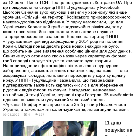
за 12 років. Пише ТСН. Про це повідомляють Контракти.UA. Про
це повідомили на сторінці НПП «Гуцульщина» у Facebook.
Цьогоріч Свиняче вухо науковці виявили у хвойному лісі вище
урочища «Стільці» на території Косівського природоохоронного
науково-дослідного відділення. У парку наголосили, що для
Українських Карпат цей гриб є надзвичайно рідкісним, тому
кожне нове місце його зростання має важливе наукове
та природоохоронне значення. Вперше на території НПП
«Гуцульщина» цей вид зафіксували у 2014 році на полонині
Крами. Відтоді понад десять років нових знахідок не було,
що робить нинішнє виявлення особливо цінним для дослідників.
Свиняче вухо отримало свою назву через характерну форму:
гриб справді нагадує зігнуте та хвилясте вухо тварини.
На оприлюднених фотографіях він має лілово-пурпурове
забарвлення, а замість звичних пластинок під шапкою — товсті
зморшкуваті складки, які плавно переходять у коротку щільну
ніжку. У НПП «Гуцульщина» зазначили, що такі знахідки
підтверджують важливість карпатських лісів для збереження
рідкісних видів флори та фауни. Нагадаємо, нещодавно
на найвищій точці України, вершині гори Говерла, 35 цимбалістів
одночасно виконали гуцульський чоловічий танець
«Аркан». Перформанс присвятили 35-й річниці Незалежності
України, а також пам’яті колег-музикантів, які загинули на війні.
09.08.2026 —
4 —
167
11 днів
пошуків: на