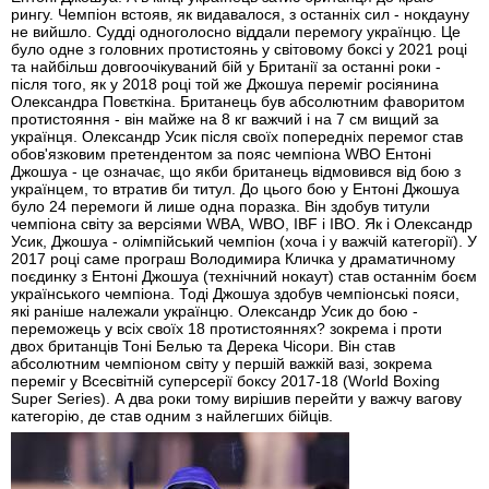
рингу. Чемпіон встояв, як видавалося, з останніх сил - нокдауну
не вийшло. Судді одноголосно віддали перемогу українцю. Це
було одне з головних протистоянь у світовому боксі у 2021 році
та найбільш довгоочікуваний бій у Британії за останні роки -
після того, як у 2018 році той же Джошуа переміг росіянина
Олександра Повєткіна. Британець був абсолютним фаворитом
протистояння - він майже на 8 кг важчий і на 7 см вищий за
українця. Олександр Усик після своїх попередніх перемог став
обов'язковим претендентом за пояс чемпіона WBO Ентоні
Джошуа - це означає, що якби британець відмовився від бою з
українцем, то втратив би титул. До цього бою у Ентоні Джошуа
було 24 перемоги й лише одна поразка. Він здобув титули
чемпіона світу за версіями WBA, WBO, IBF і IBO. Як і Олександр
Усик, Джошуа - олімпійський чемпіон (хоча і у важчій категорії). У
2017 році саме програш Володимира Кличка у драматичному
поєдинку з Ентоні Джошуа (технічний нокаут) став останнім боєм
українського чемпіона. Тоді Джошуа здобув чемпіонські пояси,
які раніше належали українцю. Олександр Усик до бою -
переможець у всіх своїх 18 протистояннях? зокрема і проти
двох британців Тоні Белью та Дерека Чісори. Він став
абсолютним чемпіоном світу у першій важкій вазі, зокрема
переміг у Всесвітній суперсерії боксу 2017-18 (World Boxing
Super Series). А два роки тому вирішив перейти у важчу вагову
категорію, де став одним з найлегших бійців.