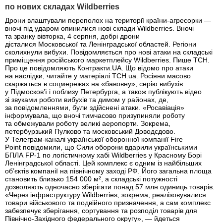
по нових складах Wildberries
Дрони влаштували переполох на території країни-агресорки —
вночі під ударом опинилися нові склади Wildberries. Вночі
та зранку вівторка, 4 серпня, добрі дрони
дісталися Московської та Ленінградської областей. Регіони
сколихнули вибухи. Повідомляється про нові атаки на складські
приміщення російського маркетплейсу Wildberries. Пише ТСН.
Про це повідомляють Контракти.UA. Що відомо про атаки
на наслідки, читайте у матеріалі ТСН.ua. Росіяни масово
скаржаться в соцмережах на «бавовну», серію вибухів
у Підмосков’ї і поблизу Петербурга, а також публікують відео
зі звуками роботи вибухів та димом у районах, де,
за повідомленнями, були здійснені атаки. «Росавіація»
інформувала, що вночі тимчасово призупиняли роботу
та обмежували роботу великі аеропорти. Зокрема,
петербурзький Пулково та московський Доводєдово.
У Телеграм-каналі української оборонної компанії Fire
Point повідомили, що Сили оборони вдарили українськими
БПЛА FP-1 по логістичному хабі Wildberries у Красному Борі
Ленінградської області. Цей комплекс є одним із найбільших
об’єктів компанії на північному заході РФ. Його загальна площа
становить близько 154 000 м², а складські потужності
дозволяють одночасно зберігати понад 57 млн одиниць товарів.
«Через інфраструктуру Wildberries, зокрема, реалізовувалися
товари військового та подвійного призначення, а сам комплекс
забезпечує зберігання, сортування та розподіл товарів для
Північно-Західного федерального округу», — йдеться