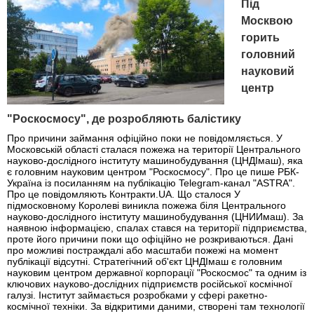
Під
Москвою
горить
головний
науковий
центр
"Роскосмосу", де розробляють балістику
Про причини займання офіційно поки не повідомляється. У
Московській області сталася пожежа на території Центрального
науково-дослідного інституту машинобудування (ЦНДІмаш), яка
є головним науковим центром "Роскосмосу". Про це пише РБК-
Україна із посиланням на публікацію Telegram-канал "ASTRA".
Про це повідомляють Контракти.UA. Що сталося У
підмосковному Королеві виникла пожежа біля Центрального
науково-дослідного інституту машинобудування (ЦНИИмаш). За
наявною інформацією, спалах стався на території підприємства,
проте його причини поки що офіційно не розкриваються. Дані
про можливі постраждалі або масштаби пожежі на момент
публікації відсутні. Стратегічний об'єкт ЦНДІмаш є головним
науковим центром державної корпорації "Роскосмос" та одним із
ключових науково-дослідних підприємств російської космічної
галузі. Інститут займається розробками у сфері ракетно-
космічної техніки. За відкритими даними, створені там технології