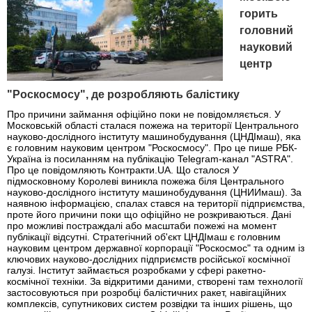
горить
головний
науковий
центр
"Роскосмосу", де розробляють балістику
Про причини займання офіційно поки не повідомляється. У
Московській області сталася пожежа на території Центрального
науково-дослідного інституту машинобудування (ЦНДІмаш), яка
є головним науковим центром "Роскосмосу". Про це пише РБК-
Україна із посиланням на публікацію Telegram-канал "ASTRA".
Про це повідомляють Контракти.UA. Що сталося У
підмосковному Королеві виникла пожежа біля Центрального
науково-дослідного інституту машинобудування (ЦНИИмаш). За
наявною інформацією, спалах стався на території підприємства,
проте його причини поки що офіційно не розкриваються. Дані
про можливі постраждалі або масштаби пожежі на момент
публікації відсутні. Стратегічний об'єкт ЦНДІмаш є головним
науковим центром державної корпорації "Роскосмос" та одним із
ключових науково-дослідних підприємств російської космічної
галузі. Інститут займається розробками у сфері ракетно-
космічної техніки. За відкритими даними, створені там технології
застосовуються при розробці балістичних ракет, навігаційних
комплексів, супутникових систем розвідки та інших рішень, що