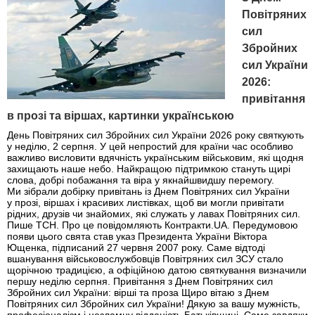
Повітряних
сил
Збройних
сил України
2026:
привітання
в прозі та віршах, картинки українською
День Повітряних сил Збройних сил України 2026 року святкують
у неділю, 2 серпня. У цей непростий для країни час особливо
важливо висловити вдячність українським військовим, які щодня
захищають наше небо. Найкращою підтримкою стануть щирі
слова, добрі побажання та віра у якнайшвидшу перемогу.
Ми зібрали добірку привітань із Днем Повітряних сил України
у прозі, віршах і красивих листівках, щоб ви могли привітати
рідних, друзів чи знайомих, які служать у лавах Повітряних сил.
Пише ТСН. Про це повідомляють Контракти.UA. Передумовою
появи цього свята став указ Президента України Віктора
Ющенка, підписаний 27 червня 2007 року. Саме відтоді
вшанування військовослужбовців Повітряних сил ЗСУ стало
щорічною традицією, а офіційною датою святкування визначили
першу неділю серпня. Привітання з Днем Повітряних сил
Збройних сил України: вірші та проза Щиро вітаю з Днем
Повітряних сил Збройних сил України! Дякую за вашу мужність,