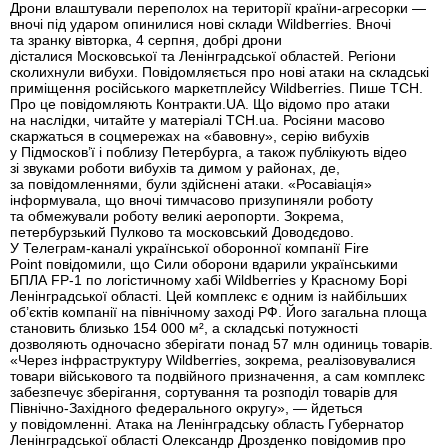
Дрони влаштували переполох на території країни-агресорки —
вночі під ударом опинилися нові склади Wildberries. Вночі
та зранку вівторка, 4 серпня, добрі дрони
дісталися Московської та Ленінградської областей. Регіони
сколихнули вибухи. Повідомляється про нові атаки на складські
приміщення російського маркетплейсу Wildberries. Пише ТСН.
Про це повідомляють Контракти.UA. Що відомо про атаки
на наслідки, читайте у матеріалі ТСН.ua. Росіяни масово
скаржаться в соцмережах на «бавовну», серію вибухів
у Підмосков’ї і поблизу Петербурга, а також публікують відео
зі звуками роботи вибухів та димом у районах, де,
за повідомленнями, були здійснені атаки. «Росавіація»
інформувала, що вночі тимчасово призупиняли роботу
та обмежували роботу великі аеропорти. Зокрема,
петербурзький Пулково та московський Доводєдово.
У Телеграм-каналі української оборонної компанії Fire
Point повідомили, що Сили оборони вдарили українськими
БПЛА FP-1 по логістичному хабі Wildberries у Красному Борі
Ленінградської області. Цей комплекс є одним із найбільших
об’єктів компанії на північному заході РФ. Його загальна площа
становить близько 154 000 м², а складські потужності
дозволяють одночасно зберігати понад 57 млн одиниць товарів.
«Через інфраструктуру Wildberries, зокрема, реалізовувалися
товари військового та подвійного призначення, а сам комплекс
забезпечує зберігання, сортування та розподіл товарів для
Північно-Західного федерального округу», — йдеться
у повідомленні. Атака на Ленінградську область Губернатор
Ленінградської області Олександр Дрозденко повідомив про