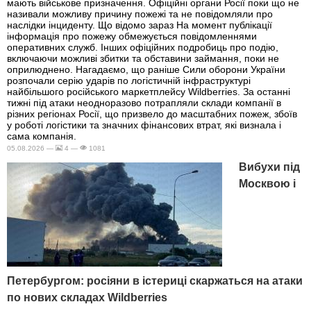
мають військове призначення. Офіційні органи Росії поки що не
називали можливу причину пожежі та не повідомляли про
наслідки інциденту. Що відомо зараз На момент публікації
інформація про пожежу обмежується повідомленнями
оперативних служб. Інших офіційних подробиць про подію,
включаючи можливі збитки та обставини займання, поки не
оприлюднено. Нагадаємо, що раніше Сили оборони України
розпочали серію ударів по логістичній інфраструктурі
найбільшого російського маркетплейсу Wildberries. За останні
тижні під атаки неодноразово потрапляли склади компанії в
різних регіонах Росії, що призвело до масштабних пожеж, збоїв
у роботі логістики та значних фінансових втрат, які визнала і
сама компанія.
05.08.2026 —
4 —
1081
Вибухи під
Москвою і
Петербургом: росіяни в істериці скаржаться на атаки
по нових складах Wildberries