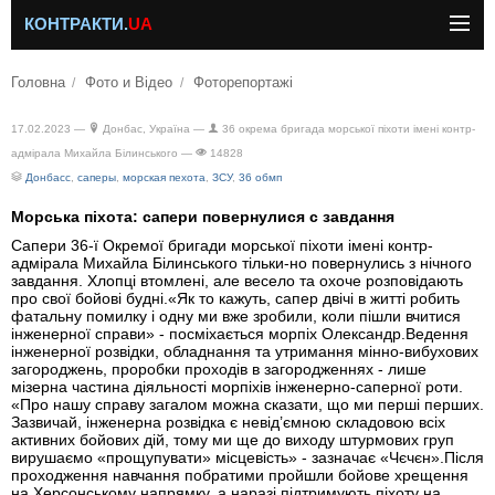
КОНТРАКТИ.
UA
Головна
Фото и Відео
Фоторепортажі
17.02.2023 —
Донбас, Україна —
36 окрема бригада морської піхоти імені контр-
адмірала Михайла Білинського —
14828
Донбасс
,
саперы
,
морская пехота
,
ЗСУ
,
36 обмп
Морська піхота: сапери повернулися с завдання
Сапери 36-ї Окремої бригади морської піхоти імені контр-
адмірала Михайла Білинського тільки-но повернулись з нічного
завдання. Хлопці втомлені, але весело та охоче розповідають
про свої бойові будні.«Як то кажуть, сапер двічі в житті робить
фатальну помилку і одну ми вже зробили, коли пішли вчитися
інженерної справи» - посміхається морпіх Олександр.Ведення
інженерної розвідки, обладнання та утримання мінно-вибухових
загороджень, проробки проходів в загородженнях - лише
мізерна частина діяльності морпіхів інженерно-саперної роти.
«Про нашу справу загалом можна сказати, що ми перші перших.
Зазвичай, інженерна розвідка є невід’ємною складовою всіх
активних бойових дій, тому ми ще до виходу штурмових груп
вирушаємо «прощупувати» місцевість» - зазначає «Чєчєн».Після
проходження навчання побратими пройшли бойове хрещення
на Херсонському напрямку, а наразі підтримують піхоту на