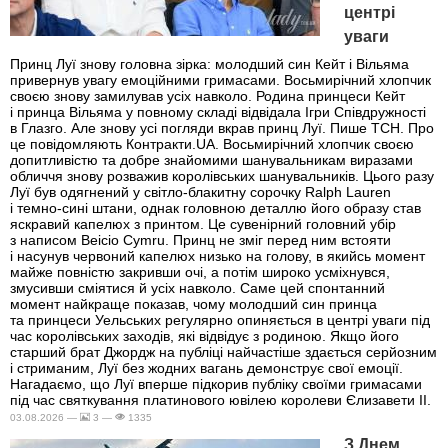
центрі
уваги
Принц Луї знову головна зірка: молодший син Кейт і Вільяма
привернув увагу емоційними гримасами. Восьмирічний хлопчик
своєю знову замилував усіх навколо. Родина принцеси Кейт
і принца Вільяма у повному складі відвідала Ігри Співдружності
в Глазго. Але знову усі погляди вкрав принц Луї. Пише ТСН. Про
це повідомляють Контракти.UA. Восьмирічний хлопчик своєю
допитливістю та добре знайомими шанувальникам виразами
обличчя знову розважив королівських шанувальників. Цього разу
Луї був одягнений у світло-блакитну сорочку Ralph Lauren
і темно-сині штани, однак головною деталлю його образу став
яскравий капелюх з принтом. Це сувенірний головний убір
з написом Beicio Cymru. Принц не зміг перед ним встояти
і насунув червоний капелюх низько на голову, в якийсь момент
майже повністю закривши очі, а потім широко усміхнувся,
змусивши сміятися й усіх навколо. Саме цей спонтанний
момент найкраще показав, чому молодший син принца
та принцеси Уельських регулярно опиняється в центрі уваги під
час королівських заходів, які відвідує з родиною. Якщо його
старший брат Джордж на публіці найчастіше здається серйозним
і стриманим, Луї без жодних вагань демонструє свої емоції.
Нагадаємо, що Луї вперше підкорив публіку своїми гримасами
під час святкування платинового ювілею королеви Єлизавети II.
03.08.2026 —
3 —
1335
З Днем