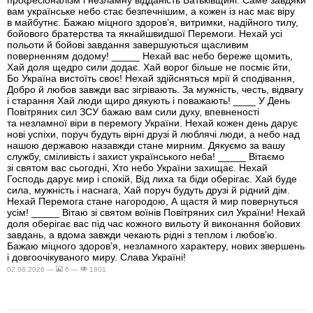
професіоналізм і незламну відданість Батьківщині. Саме завдяки
вам українське небо стає безпечнішим, а кожен із нас має віру
в майбутнє. Бажаю міцного здоров’я, витримки, надійного тилу,
бойового братерства та якнайшвидшої Перемоги. Нехай усі
польоти й бойові завдання завершуються щасливим
поверненням додому! _____ Нехай вас небо береже щомить,
Хай доля щедро сили додає. Хай ворог більше не посміє йти,
Бо Україна вистоїть своє! Нехай здійсняться мрії й сподівання,
Добро й любов завжди вас зігрівають. За мужність, честь, відвагу
і старання Хай люди щиро дякують і поважають! ____ У День
Повітряних сил ЗСУ бажаю вам сили духу, впевненості
та незламної віри в перемогу України. Нехай кожен день дарує
нові успіхи, поруч будуть вірні друзі й люблячі люди, а небо над
нашою державою назавжди стане мирним. Дякуємо за вашу
службу, сміливість і захист українського неба! _____ Вітаємо
зі святом вас сьогодні, Хто небо України захищає. Нехай
Господь дарує мир і спокій, Від лиха та біди оберігає. Хай буде
сила, мужність і наснага, Хай поруч будуть друзі й рідний дім.
Нехай Перемога стане нагородою, А щастя й мир повернуться
усім! _____ Вітаю зі святом воїнів Повітряних сил України! Нехай
доля оберігає вас під час кожного вильоту й виконання бойових
завдань, а вдома завжди чекають рідні з теплом і любов’ю.
Бажаю міцного здоров’я, незламного характеру, нових звершень
і довгоочікуваного миру. Слава Україні!
02.08.2026 —
6 —
1801