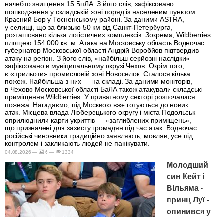
начебто знищення 15 БпЛА. З його слів, зафіксовано
пошкодження у складській зоні поряд із населеним пунктом
Красний Бор у Тосненському районі. За даними ASTRA,
у селищі, що за близько 50 км від Санкт-Петербурга,
розташовано кілька логістичних комплексів. Зокрема, Wildberries
площею 154 000 кв. м. Атака на Московську область Водночас
губернатор Московської області Андрій Воробйов підтвердив
атаку на регіон. З його слів, «найбільш серйозні наслідки»
зафіксовано в муніципальному окрузі Чехов. Окрім того,
є «прильоти» промисловій зоні Новоселок. Сталося кілька
пожеж. Найбільша з них — на складі. За даними моніторів,
в Чехово Московської області БаЛА також атакували складські
приміщення Wildberries. У приватному секторі розпочалася
пожежа. Нагадаємо, під Москвою вже готуються до нових
атак. Місцева влада Люберецького округу і міста Подольськ
оприлюднили карти укриттів — «заглиблених приміщень»,
що призначені для захисту громадян під час атак. Водночас
російські чиновники традиційно заявляють, мовляв, усе під
контролем і закликають людей не панікувати.
04.08.2026 —
6 —
1334
Молодший
син Кейт і
Вільяма -
принц Луї -
опинився у