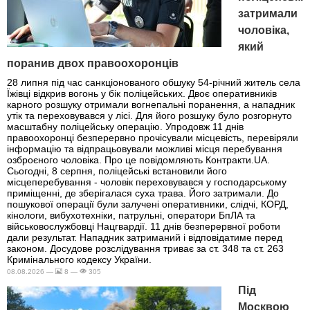
затримали
чоловіка,
який
поранив двох правоохоронців
28 липня під час санкціонованого обшуку 54-річний житель села
Їжівці відкрив вогонь у бік поліцейських. Двоє оперативників
карного розшуку отримали вогнепальні поранення, а нападник
утік та переховувався у лісі. Для його розшуку було розгорнуто
масштабну поліцейську операцію. Упродовж 11 днів
правоохоронці безперервно прочісували місцевість, перевіряли
інформацію та відпрацьовували можливі місця перебування
озброєного чоловіка. Про це повідомляють Контракти.UA.
Сьогодні, 8 серпня, поліцейські встановили його
місцеперебування - чоловік переховувався у господарському
приміщенні, де зберігалася суха трава. Його затримали. До
пошукової операції були залучені оперативники, слідчі, КОРД,
кінологи, вибухотехніки, патрульні, оператори БпЛА та
військовослужбовці Нацгвардії. 11 днів безперервної роботи
дали результат. Нападник затриманий і відповідатиме перед
законом. Досудове розслідування триває за ст. 348 та ст. 263
Кримінального кодексу України.
08.08.2026 —
8 —
305
Під
Москвою