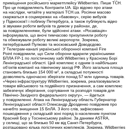
приміщення російського маркетплейсу Wildberries. Пише ТСН.
Про це повідомляють Контракти.UA. Що відомо про атаки
на наслідки, читайте у матеріалі ТСН.ua. Росіяни масово
скаржаться в соцмережах на «бавовну», серію вибухів
у Підмосков’ї і поблизу Петербурга, а також публікують відео
зі звуками роботи вибухів та димом у районах, де,
за повідомленнями, були здійснені атаки. «Росавіація»
інформувала, що вночі тимчасово призупиняли роботу
та обмежували роботу великі аеропорти. Зокрема,
петербурзький Пулково та московський Доводєдово.
У Телеграм-каналі української оборонної компанії Fire
Point повідомили, що Сили оборони вдарили українськими
БПЛА FP-1 по логістичному хабі Wildberries у Красному Борі
Ленінградської області. Цей комплекс є одним із найбільших
об’єктів компанії на північному заході РФ. Його загальна площа
становить близько 154 000 м², а складські потужності
дозволяють одночасно зберігати понад 57 млн одиниць товарів.
«Через інфраструктуру Wildberries, зокрема, реалізовувалися
товари військового та подвійного призначення, а сам комплекс
забезпечує зберігання, сортування та розподіл товарів для
Північно-Західного федерального округу», — йдеться
у повідомленні. Атака на Ленінградську область Губернатор
Ленінградської області Олександр Дрозденко повідомив про
начебто знищення 15 БпЛА. З його слів, зафіксовано
пошкодження у складській зоні поряд із населеним пунктом
Красний Бор у Тосненському районі. За даними ASTRA,
у селищі, що за близько 50 км від Санкт-Петербурга,
розташовано кілька логістичних комплексів. Зокрема, Wildberries