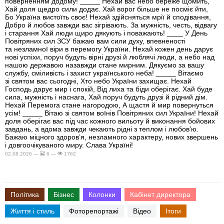
поверненням додому! _____ Нехай вас небо береже щомить,
Хай доля щедро сили додає. Хай ворог більше не посміє йти,
Бо Україна вистоїть своє! Нехай здійсняться мрії й сподівання,
Добро й любов завжди вас зігрівають. За мужність, честь, відвагу
і старання Хай люди щиро дякують і поважають! ____ У День
Повітряних сил ЗСУ бажаю вам сили духу, впевненості
та незламної віри в перемогу України. Нехай кожен день дарує
нові успіхи, поруч будуть вірні друзі й люблячі люди, а небо над
нашою державою назавжди стане мирним. Дякуємо за вашу
службу, сміливість і захист українського неба! _____ Вітаємо
зі святом вас сьогодні, Хто небо України захищає. Нехай
Господь дарує мир і спокій, Від лиха та біди оберігає. Хай буде
сила, мужність і наснага, Хай поруч будуть друзі й рідний дім.
Нехай Перемога стане нагородою, А щастя й мир повернуться
усім! _____ Вітаю зі святом воїнів Повітряних сил України! Нехай
доля оберігає вас під час кожного вильоту й виконання бойових
завдань, а вдома завжди чекають рідні з теплом і любов’ю.
Бажаю міцного здоров’я, незламного характеру, нових звершень
і довгоочікуваного миру. Слава Україні!
02.08.2026 —
6 —
1762
Політика
Бізнес
Колонки
Кабінет директора
Життя і стиль
Фоторепортажі
Відео
Ітоги