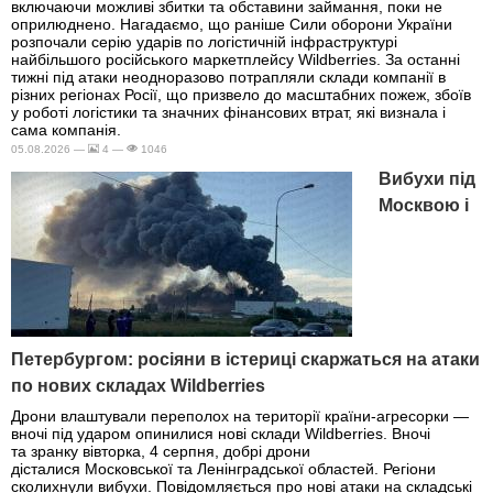
включаючи можливі збитки та обставини займання, поки не
оприлюднено. Нагадаємо, що раніше Сили оборони України
розпочали серію ударів по логістичній інфраструктурі
найбільшого російського маркетплейсу Wildberries. За останні
тижні під атаки неодноразово потрапляли склади компанії в
різних регіонах Росії, що призвело до масштабних пожеж, збоїв
у роботі логістики та значних фінансових втрат, які визнала і
сама компанія.
05.08.2026 —
4 —
1046
Вибухи під
Москвою і
Петербургом: росіяни в істериці скаржаться на атаки
по нових складах Wildberries
Дрони влаштували переполох на території країни-агресорки —
вночі під ударом опинилися нові склади Wildberries. Вночі
та зранку вівторка, 4 серпня, добрі дрони
дісталися Московської та Ленінградської областей. Регіони
сколихнули вибухи. Повідомляється про нові атаки на складські