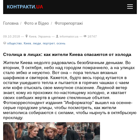
КОНТРАКТИ.
UA
Головна
Фото и Відео
Фоторепортажі
09.10.2018 —
Киев, Украина —
informator.ua —
16747
общество
,
Киев
,
люди
,
портрет
,
осень
Столица в лицах: как жители Киева спасаются от холода
Жители Киева недолго радовались безоблачным денькам. Во
вторник, 9 октября, небо над городом помрачнело, а на улицах
стало зябко и неуютно. Вот она – пора теплых вязаных
шарфиков и свитеров. Кажется, будто весь город кутается в
остатки ушедшего тепла и пытается в горячих чашках с чаем
или кофе отыскать свое минутное спасение. Ледяной ветер
знает, кому из прохожих по-настоящему холодно, и хватает
своих озябших жертв в цепкие стеклянные объятия.
Фотокорреспондент издания "Информатор" вышел на осенне-
серые городские улицы, чтобы посмотреть, как жители
мегаполиса собираются с силами, чтобы нырнуть в октябрьскую
прохладу.