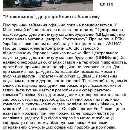
центр
"Роскосмосу", де розробляють балістику
Про причини займання офіційно поки не повідомляється. У
Московській області сталася пожежа на території Центрального
науково-дослідного інституту машинобудування (ЦНДІмаш), яка
є головним науковим центром "Роскосмосу". Про це пише РБК-
Україна із посиланням на публікацію Telegram-канал "ASTRA".
Про це повідомляють Контракти.UA. Що сталося У
підмосковному Королеві виникла пожежа біля Центрального
науково-дослідного інституту машинобудування (ЦНИИмаш). За
наявною інформацією, спалах стався на території підприємства,
проте його причини поки що офіційно не розкриваються. Дані
про можливі постраждалі або масштаби пожежі на момент
публікації відсутні. Стратегічний об'єкт ЦНДІмаш є головним
науковим центром державної корпорації "Роскосмос" та одним із
ключових науково-дослідних підприємств російської космічної
галузі. Інститут займається розробками у сфері ракетно-
космічної техніки. За відкритими даними, створені там технології
застосовуються при розробці балістичних ракет, навігаційних
комплексів, супутникових систем розвідки та інших рішень, що
мають військове призначення. Офіційні органи Росії поки що не
називали можливу причину пожежі та не повідомляли про
наслідки інциденту. Що відомо зараз На момент публікації
інформація про пожежу обмежується повідомленнями
оперативних служб. Інших офіційних подробиць про подію,