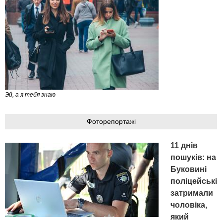
Эй, а я тебя знаю
Фоторепортажі
11 днів
пошуків: на
Буковині
поліцейські
затримали
чоловіка,
який