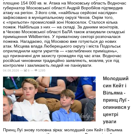
площею 154 000 кв. м. Атака на Московську область Водночас
губернатор Московської області Андрій Воробйов підтвердив
атаку на регіон. З його слів, «найбільш серйозні наслідки»
зафіксовано в муніципальному окрузі Чехов. Окрім того,
є «прильоти» промисловій зоні Новоселок. Сталося кілька
пожеж. Найбільша з них — на складі. За даними моніторів,
в Чехово Московської області БаЛА також атакували складські
приміщення Wildberries. У приватному секторі розпочалася
пожежа. Нагадаємо, під Москвою вже готуються до нових
атак. Місцева влада Люберецького округу і міста Подольськ
оприлюднили карти укриттів — «заглиблених приміщень»,
що призначені для захисту громадян під час атак. Водночас
російські чиновники традиційно заявляють, мовляв, усе під
контролем і закликають людей не панікувати.
04.08.2026 —
6 —
1295
Молодший
син Кейт і
Вільяма -
принц Луї -
опинився у
центрі
уваги
Принц Луї знову головна зірка: молодший син Кейт і Вільяма