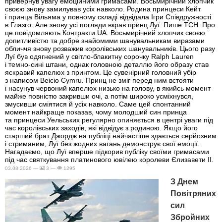
привернув увагу емоційними гримасами. Восьмирічний хлопчик
своєю знову замилував усіх навколо. Родина принцеси Кейт
і принца Вільяма у повному складі відвідала Ігри Співдружності
в Глазго. Але знову усі погляди вкрав принц Луї. Пише ТСН. Про
це повідомляють Контракти.UA. Восьмирічний хлопчик своєю
допитливістю та добре знайомими шанувальникам виразами
обличчя знову розважив королівських шанувальників. Цього разу
Луї був одягнений у світло-блакитну сорочку Ralph Lauren
і темно-сині штани, однак головною деталлю його образу став
яскравий капелюх з принтом. Це сувенірний головний убір
з написом Beicio Cymru. Принц не зміг перед ним встояти
і насунув червоний капелюх низько на голову, в якийсь момент
майже повністю закривши очі, а потім широко усміхнувся,
змусивши сміятися й усіх навколо. Саме цей спонтанний
момент найкраще показав, чому молодший син принца
та принцеси Уельських регулярно опиняється в центрі уваги під
час королівських заходів, які відвідує з родиною. Якщо його
старший брат Джордж на публіці найчастіше здається серйозним
і стриманим, Луї без жодних вагань демонструє свої емоції.
Нагадаємо, що Луї вперше підкорив публіку своїми гримасами
під час святкування платинового ювілею королеви Єлизавети II.
03.08.2026 —
3 —
1295
З Днем
Повітряних
сил
Збройних