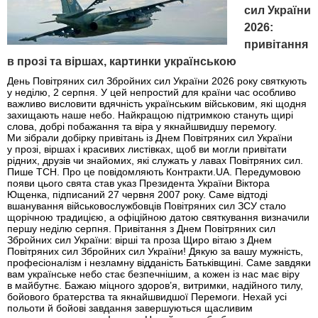
сил України
2026:
привітання
в прозі та віршах, картинки українською
День Повітряних сил Збройних сил України 2026 року святкують
у неділю, 2 серпня. У цей непростий для країни час особливо
важливо висловити вдячність українським військовим, які щодня
захищають наше небо. Найкращою підтримкою стануть щирі
слова, добрі побажання та віра у якнайшвидшу перемогу.
Ми зібрали добірку привітань із Днем Повітряних сил України
у прозі, віршах і красивих листівках, щоб ви могли привітати
рідних, друзів чи знайомих, які служать у лавах Повітряних сил.
Пише ТСН. Про це повідомляють Контракти.UA. Передумовою
появи цього свята став указ Президента України Віктора
Ющенка, підписаний 27 червня 2007 року. Саме відтоді
вшанування військовослужбовців Повітряних сил ЗСУ стало
щорічною традицією, а офіційною датою святкування визначили
першу неділю серпня. Привітання з Днем Повітряних сил
Збройних сил України: вірші та проза Щиро вітаю з Днем
Повітряних сил Збройних сил України! Дякую за вашу мужність,
професіоналізм і незламну відданість Батьківщині. Саме завдяки
вам українське небо стає безпечнішим, а кожен із нас має віру
в майбутнє. Бажаю міцного здоров’я, витримки, надійного тилу,
бойового братерства та якнайшвидшої Перемоги. Нехай усі
польоти й бойові завдання завершуються щасливим