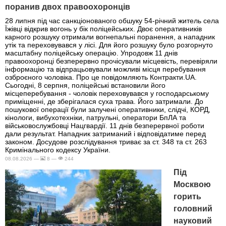
поранив двох правоохоронців
28 липня під час санкціонованого обшуку 54-річний житель села
Їжівці відкрив вогонь у бік поліцейських. Двоє оперативників
карного розшуку отримали вогнепальні поранення, а нападник
утік та переховувався у лісі. Для його розшуку було розгорнуто
масштабну поліцейську операцію. Упродовж 11 днів
правоохоронці безперервно прочісували місцевість, перевіряли
інформацію та відпрацьовували можливі місця перебування
озброєного чоловіка. Про це повідомляють Контракти.UA.
Сьогодні, 8 серпня, поліцейські встановили його
місцеперебування - чоловік переховувався у господарському
приміщенні, де зберігалася суха трава. Його затримали. До
пошукової операції були залучені оперативники, слідчі, КОРД,
кінологи, вибухотехніки, патрульні, оператори БпЛА та
військовослужбовці Нацгвардії. 11 днів безперервної роботи
дали результат. Нападник затриманий і відповідатиме перед
законом. Досудове розслідування триває за ст. 348 та ст. 263
Кримінального кодексу України.
08.08.2026 —
8 —
244
Під
Москвою
горить
головний
науковий