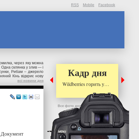
RSS
Mobile
Facebook
омилка, через яку можна
•
Одна склянка у злив — і
Кадр дня
сунки, Рибам – джерело
няний Кінь відкриє нову
всі новини дня
Wildberries горить у…
Все фото дня
. Документ