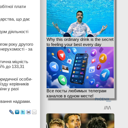
обітної плати
арства, що дає
дом діяльності
Why this ordinary drink is the secret
ягом року другого
to feeling your best every day
 нерухомості - за
тична міцність
5% до 133,31
юридичної особи-
зду керівників
їни у разі
Все посты любимых телеграм
каналов в одном месте!
ування надрами.