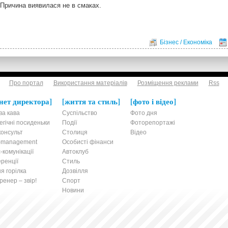
Причина виявилася не в смаках.
Бізнес / Економіка
Про портал
Використання матеріалів
Розміщення реклами
Rss
нет директора
життя та стиль
фото і відео
ва кава
Суспільство
Фото дня
егічні посиденьки
Події
Фоторепортажі
онсульт
Столиця
Відео
t-management
Особисті фінанси
-комунікації
Автоклуб
ренції
Стиль
я горілка
Дозвілля
енер – звір!
Спорт
Новини