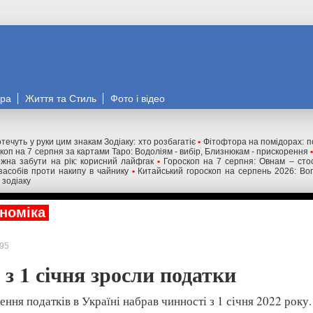
ора
Життя та Стиль
Фото і відео
течуть у руки цим знакам Зодіаку: хто розбагатіє
•
Фітофтора на помідорах: п
коп на 7 серпня за картами Таро: Водоліям - вибір, Близнюкам - прискорення
жна забути на рік: корисний лайфгак
•
Гороскоп на 7 серпня: Овнам – сто
засобів проти накипу в чайнику
•
Китайський гороскоп на серпень 2026: Вог
 зодіаку
номіка
95
 з 1 січня зросли податки
ення податків в Україні набрав чинності з 1 січня 2022 року