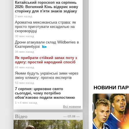
Китайський гороскоп на серпень
2026: Вогняний Кінь відкриє нову
сторінку для п'яти знаків зодіаку
Ароматна мексиканська страва: як
просто приготувати кесадилью на
скороворідці
Дрони атакували склад Wildberries в
Єкатеринбурзі
Як прибрати стійкий запах поту з
одягу: простий народний спосіб
Якими будуть українські зими через
зміну клімату: прогноз експертів
7 серпня: церковне свято
сьогодні, чому потрібно
обов’язково подати милостиню
Всі новини
Відео
— 05.08 —