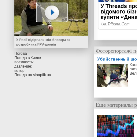
У Росії підірвали міл-блогера та
розробника FPV-дронів
Фоторепортажі п
Погода
Погода в
Киеве
Убийственный шо
влажность:
Как
давление:
пят
ветер:
Вел
Погода на
sinoptik.ua
Еще материалы р