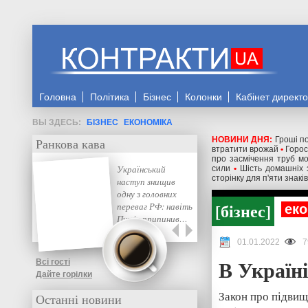
Головна
Політика
Бізнес
Колонки
Кабінет директ
БІЗНЕС
ЕКОНОМІКА
НОВИНИ ДНЯ:
Гроші по
Ранкова кава
втратити врожай
•
Горос
про засмічення труб мо
Український
сили
•
Шість домашніх 
сторінку для п'яти знаків
наступ знищив
одну з головних
бізнес
переваг РФ: навіть
еко
Путін припинив…
01.01.2022
7
В Україні
Всі гості
Дайте горілки
Закон про підвищ
Останні новини