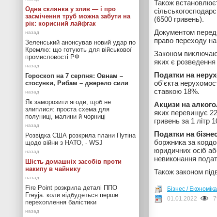
Також встановлюєт
Одна склянка у злив — і про
сільськогосподарсь
засмічення труб можна забути на
(6500 гривень).
рік: корисний лайфгак
Документом передб
право переходу на 
Зеленський анонсував новий удар по
Кремлю: що готують для військової
Законом виключают
промисловості РФ
яких є розведення с
Податки на нерух
Гороскоп на 7 серпня: Овнам –
об'єкта нерухомост
стосунки, Рибам – джерело сили
ставкою 18%.
Як заморозити ягоди, щоб не
Акцизи на алкого
злиплися: проста схема для
яких перевищує 22
полуниці, малини й чорниці
гривень за 1 літр 
Податки на бізнес
Розвідка США розкрила плани Путіна
боржника за кордо
щодо війни з НАТО, - WSJ
юридичних осіб або
невиконання подат
Шість домашніх засобів проти
накипу в чайнику
Також законом під
Fire Point розкрила деталі ППО
Бізнес / Економіка
Freyja: коли відбудеться перше
01.01.2022
7
перехоплення балістики