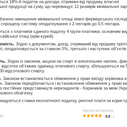
ься 18%-й податок на доходи, отримані від продажу власної
кої продукції на суму, що перевищує 12 розмірів мінімальної зар
ачено зменшення мінімальної площі землі фермерського господ
спрощену систему оподаткування з 2 гектарів до 0,5 гектара.
ься з платників єдиного податку 4 групи платники, основним ви
війської птиці (крім курей).
омість.
Згідно з документом, дохід, отриманий від продажу прот
і, оподатковується за ставкою 5%, третього і наступних об'єктів
ль.
Згідно із законом, акцизи на спирт в алкогольних напоях, фак
 відсотки об'ємних одиниць етилового спирту, збільшуються на 
100-відсоткового спирту.
.
Законом встановлюється обмеження у праві виїзду керівника 
н. Законом передбачається і встановлення обмеження у праві виї
 постійних представництв нерезидентів - боржників за межі Укра
кового обов'язку.
вищуються ставки екологічного податку, рентної плати за корист
Оценка материала:
95
5.0
/
1