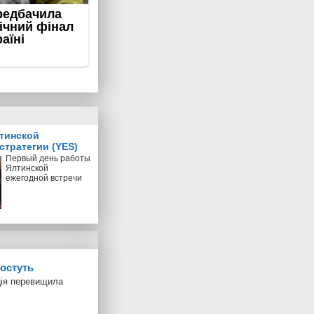
тинской
стратегии (YES)
Первый день работы
Ялтинской
ежегодной встречи
ростуть
яція перевищила