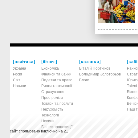
політика
бізнес
колонки
кабі
Україна
Економіка
Віталій Портніков
Ранко
Росія
Фінанси та банки
Володимир Золоторьов
Страт
Світ
Податки та право
Блоги
Юриск
Новини
Ринки та компанії
Talen
Страхування
Бізнес
Прес-релізи
Конфе
Товари та послуги
Вечірн
Нерухомість
Наш тр
Технології
Новини
Бізнес пропозиції
сайт спрямовано виключно на 21+