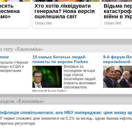
о тегу «Економіка»
пинг
15 самых богатых людей
9-й форум Ял
планеты по версии Forbes
европейской 
 прошла «Черная
ница» в США и
Впервые за
икобритании
последние четыре
года список
богатейших людей
планеты возглавил
сооснователь
Microsoft Билл Гейтс
аздела
«Економіка»
Інфляція сповільнилася, але НБУ попереджає: ціни знову з
У червні споживчі ціни знизилися на 0,1% за місяць, однак базова інфл
прогноз регулятора.