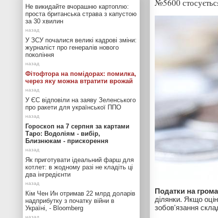
№5600 стосується
Не викидайте вчорашню картоплю:
проста британська страва з капустою
за 30 хвилин
У ЗСУ почалися великі кадрові зміни:
журналіст про генералів нового
покоління
Фітофтора на помідорах: помилка,
через яку можна втратити врожай
У ЄС відповіли на заяву Зеленського
про ракети для української ППО
Гороскоп на 7 серпня за картами
Таро: Водоліям - вибір,
Близнюкам - прискорення
Як приготувати ідеальний фарш для
котлет: в жодному разі не кладіть ці
два інгредієнти
Податки на грома
Кім Чен Ин отримав 22 млрд доларів
ділянки. Якщо оцін
надприбутку з початку війни в
зобов'язання складе
Україні, - Bloomberg