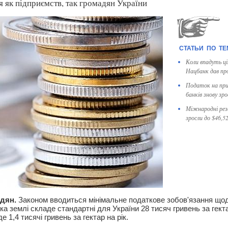
 як підприємств, так громадян України
Коли впадуть ц
Нацбанк дав пр
Податок на при
банків знову зр
Міжнародні резе
зросли до $46,5
дян.
Законом вводиться мінімальне податкове зобов'язання що
ка землі складе стандартні для України 28 тисяч гривень за гект
 1,4 тисячі гривень за гектар на рік.