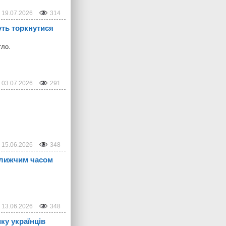
19.07.2026
314
уть торкнутися
тло.
03.07.2026
291
15.06.2026
348
ближчим часом
13.06.2026
348
ку українців