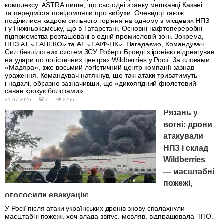
комплексу. ASTRA пише, що сьогодні зранку мешканці Казані
та передмістя повідомляли про вибухи. Очевидці також
поділилися кадром сильного горіння на одному з місцевих НПЗ
і у Нижньокамську, що в Татарстані. Основні нафтопереробні
підприємства розташовані в одній промисловій зоні. Зокрема,
НПЗ АТ «ТАНЕКО» та АТ «ТАІФ-НК». Нагадаємо, Командувач
Сил безпілотних систем ЗСУ Роберт Бровді з іронією відреагував
на удари по логістичних центрах Wildberries у Росії. За словами
«Мадяра», вже восьмий логістичний центр компанії зазнав
ураження. Командувач натякнув, що такі атаки триватимуть
і надалі, образно зазначивши, що «дикоягідний фіолетовий
саван крокує болотами».
31.07.2026 —
7 —
2265
Рязань у
вогні: дрони
атакували
НПЗ і склад
Wildberries
— масштабні
пожежі,
оголосили евакуацію
У Росії після атаки українських дронів знову спалахнули
масштабні пожежі, хоч влада звітує, мовляв, відпрацювала ППО.