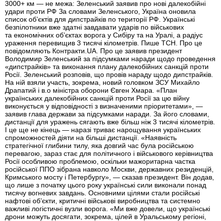
3000+ км — не межа: Зеленський заявив про нові далекобійні
удари проти РФ За словами Зеленського, Україна оновила
список об’єктів для дипстрайків по території РФ. Українські
безпілотники вже здатні завдавати ударів по військових
та економічних об’єктах ворога у Сибіру та на Уралі, а радіус
ураження перевищив 3 тисячі кілометрів. Пише ТСН. Про це
повідомляють Контракти.UA. Про це заявив президент
Володимир Зеленський за підсумками наради щодо проведення
«дипстрайків» та виконання плану далекобійних санкцій проти
Росії. Зеленський розповів, що провів нараду щодо дипстрайків.
На ній взяли участь, зокрема, новий головком ЗСУ Михайло
Драпатий і в.о міністра оборони Євген Хмара. «План
українських далекобійних санкцій проти Росії за цю війну
виконується у відповідності з визначеними пріоритетами», —
заявив глава держави за підсумками наради. За його словами,
дистанції для уражень сягають вже більш ніж 3 тисячі кілометрів.
І це ще не кінець — наразі триває нарощування українських
спроможностей діяти на більші дистанції. «Наявність
стратегічної глибини тилу, яка довгий час була російською
перевагою, зараз стає для політичного і військового керівництва
Росії особливою проблемою, оскільки мажоритарна частка
російської ППО зібрана навколо Москви, державних резиденцій,
Кримського мосту і Петербургу», — сказав президент. Він додав,
що лише з початку цього року українські сили виконали понад
тисячу вогневих завдань. Основними цілями стали російські
нафтові об’єкти, критичні військові виробництва та системно
важливі логістичні вузли ворога. «Ми вже довели, що українські
дрони можуть досягати, зокрема, цілей в Уральському регіоні,