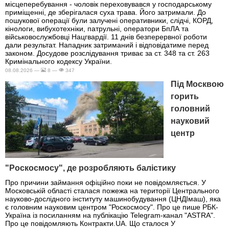
місцеперебування - чоловік переховувався у господарському
приміщенні, де зберігалася суха трава. Його затримали. До
пошукової операції були залучені оперативники, слідчі, КОРД,
кінологи, вибухотехніки, патрульні, оператори БпЛА та
військовослужбовці Нацгвардії. 11 днів безперервної роботи
дали результат. Нападник затриманий і відповідатиме перед
законом. Досудове розслідування триває за ст. 348 та ст. 263
Кримінального кодексу України.
08.08.2026 —
8 —
347
Під Москвою
горить
головний
науковий
центр
"Роскосмосу", де розробляють балістику
Про причини займання офіційно поки не повідомляється. У
Московській області сталася пожежа на території Центрального
науково-дослідного інституту машинобудування (ЦНДІмаш), яка
є головним науковим центром "Роскосмосу". Про це пише РБК-
Україна із посиланням на публікацію Telegram-канал "ASTRA".
Про це повідомляють Контракти.UA. Що сталося У