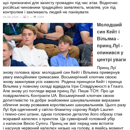
що призначені для захисту громадян під час атак. Водночас
російські чиновники традиційно заявляють, мовляв, усе під
контролем і закликають людей не панікувати.
04.08.2026 —
6 —
1356
Молодший
син Кейт і
Вільяма -
принц Луї -
опинився у
центрі уваги
Принц Луї
знову головна зірка: молодший син Кейт і Вільяма привернув
увагу емоційними гримасами. Восьмирічний хлопчик своєю
знову замилував усіх навколо. Родина принцеси Кейт і принца
Вільяма у повному складі відвідала Ігри Співдружності в Глазго.
Але знову усі погляди вкрав принц Луї. Пише ТСН. Про це
повідомляють Контракти.UA. Восьмирічний хлопчик своєю
допитливістю та добре знайомими шанувальникам виразами
обличчя знову розважив королівських шанувальників. Цього разу
Луї був одягнений у світло-блакитну сорочку Ralph Lauren
і темно-сині штани, однак головною деталлю його образу став
яскравий капелюх з принтом. Це сувенірний головний убір
з написом Beicio Cymru. Принц не зміг перед ним встояти
і насунув червоний капелюх низько на голову, в якийсь момент