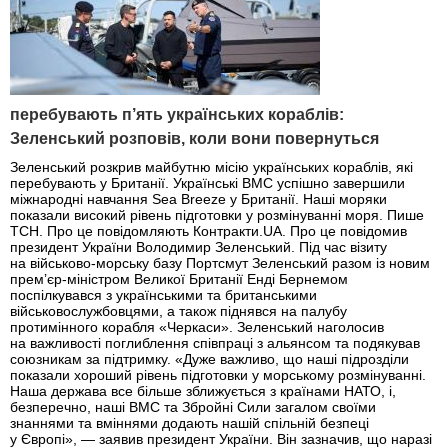
перебувають п’ять українських кораблів:
Зеленський розповів, коли вони повернуться
Зеленський розкрив майбутню місію українських кораблів, які
перебувають у Британії. Українські ВМС успішно завершили
міжнародні навчання Sea Breeze у Британії. Наші моряки
показали високий рівень підготовки у розмінуванні моря. Пише
ТСН. Про це повідомляють Контракти.UA. Про це повідомив
президент України Володимир Зеленський. Під час візиту
на військово-морську базу Портсмут Зеленський разом із новим
прем’єр-міністром Великої Британії Енді Бернемом
поспілкувався з українськими та британськими
військовослужбовцями, а також піднявся на палубу
протимінного корабля «Черкаси». Зеленський наголосив
на важливості поглиблення співпраці з альянсом та подякував
союзникам за підтримку. «Дуже важливо, що наші підрозділи
показали хороший рівень підготовки у морському розмінуванні.
Наша держава все більше зближується з країнами НАТО, і,
безперечно, наші ВМС та Збройні Сили загалом своїми
знаннями та вміннями додають нашій спільній безпеці
у Європі», — заявив президент України. Він зазначив, що наразі