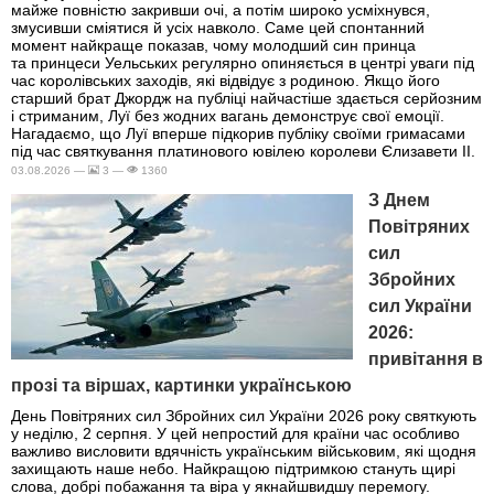
майже повністю закривши очі, а потім широко усміхнувся,
змусивши сміятися й усіх навколо. Саме цей спонтанний
момент найкраще показав, чому молодший син принца
та принцеси Уельських регулярно опиняється в центрі уваги під
час королівських заходів, які відвідує з родиною. Якщо його
старший брат Джордж на публіці найчастіше здається серйозним
і стриманим, Луї без жодних вагань демонструє свої емоції.
Нагадаємо, що Луї вперше підкорив публіку своїми гримасами
під час святкування платинового ювілею королеви Єлизавети II.
03.08.2026 —
3 —
1360
З Днем
Повітряних
сил
Збройних
сил України
2026:
привітання в
прозі та віршах, картинки українською
День Повітряних сил Збройних сил України 2026 року святкують
у неділю, 2 серпня. У цей непростий для країни час особливо
важливо висловити вдячність українським військовим, які щодня
захищають наше небо. Найкращою підтримкою стануть щирі
слова, добрі побажання та віра у якнайшвидшу перемогу.