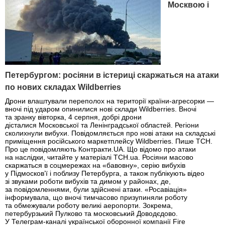
Москвою і
Петербургом: росіяни в істериці скаржаться на атаки
по нових складах Wildberries
Дрони влаштували переполох на території країни-агресорки —
вночі під ударом опинилися нові склади Wildberries. Вночі
та зранку вівторка, 4 серпня, добрі дрони
дісталися Московської та Ленінградської областей. Регіони
сколихнули вибухи. Повідомляється про нові атаки на складські
приміщення російського маркетплейсу Wildberries. Пише ТСН.
Про це повідомляють Контракти.UA. Що відомо про атаки
на наслідки, читайте у матеріалі ТСН.ua. Росіяни масово
скаржаться в соцмережах на «бавовну», серію вибухів
у Підмосков’ї і поблизу Петербурга, а також публікують відео
зі звуками роботи вибухів та димом у районах, де,
за повідомленнями, були здійснені атаки. «Росавіація»
інформувала, що вночі тимчасово призупиняли роботу
та обмежували роботу великі аеропорти. Зокрема,
петербурзький Пулково та московський Доводєдово.
У Телеграм-каналі української оборонної компанії Fire