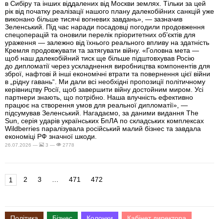
в Сибіру та інших віддалених від Москви землях. Тільки за цей
рік від початку реалізації нашого плану далекобійних санкцій уже
виконано більше тисячі вогневих завдань», — зазначив
Зеленський. Під час наради посадовці погодили продовження
спецоперацій та оновили перелік пріоритетних об’єктів для
ураження — залежно від їхнього реального впливу на здатність
Кремля продовжувати та затягувати війну. «Головна мета —
щоб наш далекобійний тиск ще більше підштовхував Росію
до дипломатії через ускладнення виробництва компонентів для
зброї, нафтові й інші економічні втрати та повернення цієї війни
в „рідну гавань“. Ми дали всі необхідні пропозиції політичному
керівництву Росії, щоб завершити війну достойним миром. Усі
партнери знають, що потрібно. Наша влучність ефективно
працює на створення умов для реальної дипломатії», —
підсумував Зеленський. Нагадаємо, за даними видання The
Sun, серія ударів українських БпЛА по складських комплексах
Wildberries паралізувала російський малий бізнес та завдала
економіці РФ значної шкоди.
26.07.2026 —
3 —
2778
2
3
…
471
472
1
Політика
Бізнес
Колонки
Кабінет директора