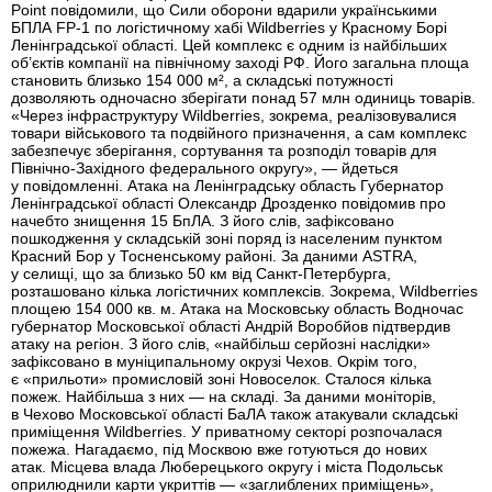
Point повідомили, що Сили оборони вдарили українськими
БПЛА FP-1 по логістичному хабі Wildberries у Красному Борі
Ленінградської області. Цей комплекс є одним із найбільших
об’єктів компанії на північному заході РФ. Його загальна площа
становить близько 154 000 м², а складські потужності
дозволяють одночасно зберігати понад 57 млн одиниць товарів.
«Через інфраструктуру Wildberries, зокрема, реалізовувалися
товари військового та подвійного призначення, а сам комплекс
забезпечує зберігання, сортування та розподіл товарів для
Північно-Західного федерального округу», — йдеться
у повідомленні. Атака на Ленінградську область Губернатор
Ленінградської області Олександр Дрозденко повідомив про
начебто знищення 15 БпЛА. З його слів, зафіксовано
пошкодження у складській зоні поряд із населеним пунктом
Красний Бор у Тосненському районі. За даними ASTRA,
у селищі, що за близько 50 км від Санкт-Петербурга,
розташовано кілька логістичних комплексів. Зокрема, Wildberries
площею 154 000 кв. м. Атака на Московську область Водночас
губернатор Московської області Андрій Воробйов підтвердив
атаку на регіон. З його слів, «найбільш серйозні наслідки»
зафіксовано в муніципальному окрузі Чехов. Окрім того,
є «прильоти» промисловій зоні Новоселок. Сталося кілька
пожеж. Найбільша з них — на складі. За даними моніторів,
в Чехово Московської області БаЛА також атакували складські
приміщення Wildberries. У приватному секторі розпочалася
пожежа. Нагадаємо, під Москвою вже готуються до нових
атак. Місцева влада Люберецького округу і міста Подольськ
оприлюднили карти укриттів — «заглиблених приміщень»,