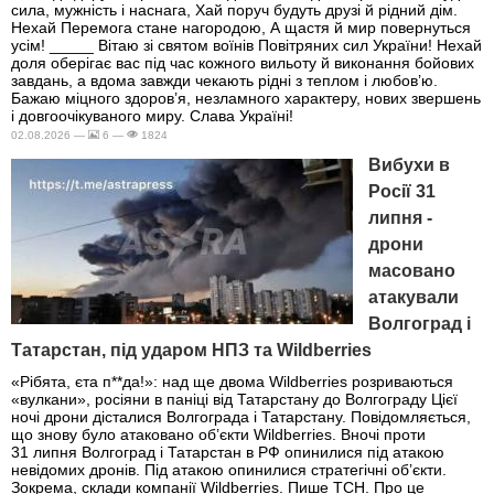
сила, мужність і наснага, Хай поруч будуть друзі й рідний дім.
Нехай Перемога стане нагородою, А щастя й мир повернуться
усім! _____ Вітаю зі святом воїнів Повітряних сил України! Нехай
доля оберігає вас під час кожного вильоту й виконання бойових
завдань, а вдома завжди чекають рідні з теплом і любов’ю.
Бажаю міцного здоров’я, незламного характеру, нових звершень
і довгоочікуваного миру. Слава Україні!
02.08.2026 —
6 —
1824
Вибухи в
Росії 31
липня -
дрони
масовано
атакували
Волгоград і
Татарстан, під ударом НПЗ та Wildberries
«Рібята, єта п**да!»: над ще двома Wildberries розриваються
«вулкани», росіяни в паніці від Татарстану до Волгограду Цієї
ночі дрони дісталися Волгограда і Татарстану. Повідомляється,
що знову було атаковано об’єкти Wildberries. Вночі проти
31 липня Волгоград і Татарстан в РФ опинилися під атакою
невідомих дронів. Під атакою опинилися стратегічні об’єкти.
Зокрема, склади компанії Wildberries. Пише ТСН. Про це