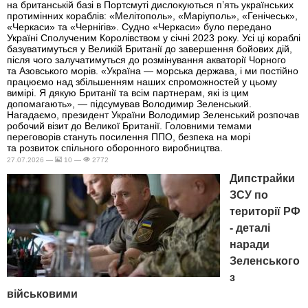
на британській базі в Портсмуті дислокуються п’ять українських
протимінних кораблів: «Мелітополь», «Маріуполь», «Генічеськ»,
«Черкаси» та «Чернігів». Судно «Черкаси» було передано
Україні Сполученим Королівством у січні 2023 року. Усі ці кораблі
базуватимуться у Великій Британії до завершення бойових дій,
після чого залучатимуться до розмінування акваторії Чорного
та Азовського морів. «Україна — морська держава, і ми постійно
працюємо над збільшенням наших спроможностей у цьому
вимірі. Я дякую Британії та всім партнерам, які із цим
допомагають», — підсумував Володимир Зеленський.
Нагадаємо, президент України Володимир Зеленський розпочав
робочий візит до Великої Британії. Головними темами
переговорів стануть посилення ППО, безпека на морі
та розвиток спільного оборонного виробництва.
27.07.2026 —
10 —
2772
Дипстрайки
ЗСУ по
території РФ
- деталі
наради
Зеленського
з
військовими