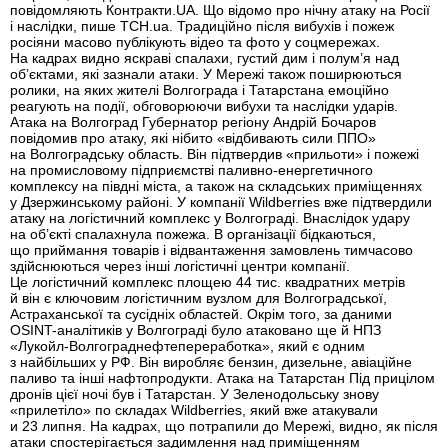
повідомляють Контракти.UA. Що відомо про нічну атаку на Росії
і наслідки, пише ТСН.ua. Традиційно після вибухів і пожеж
росіяни масово публікують відео та фото у соцмережах.
На кадрах видно яскраві спалахи, густий дим і полум’я над
об’єктами, які зазнали атаки. У Мережі також поширюються
ролики, на яких жителі Волгограда і Татарстана емоційно
реагують на події, обговорюючи вибухи та наслідки ударів.
Атака на Волгоград Губернатор регіону Андрій Бочаров
повідомив про атаку, які нібито «відбивають сили ППО»
на Волгоградську область. Він підтвердив «прильоти» і пожежі
на промисловому підприємстві паливно-енергетичного
комплексу на півдні міста, а також на складських приміщеннях
у Дзержинському районі. У компанії Wildberries вже підтвердили
атаку на логістичний комплекс у Волгограді. Внаслідок удару
на об’єкті спалахнула пожежа. В організації бідкаються,
що приймання товарів і відвантаження замовлень тимчасово
здійснюються через інші логістичні центри компанії.
Це логістичний комплекс площею 44 тис. квадратних метрів
й він є ключовим логістичним вузлом для Волгоградської,
Астраханської та сусідніх областей. Окрім того, за даними
OSINT-аналітиків у Волгограді було атаковано ще й НПЗ
«Лукойл-Волгограднефтепереработка», який є одним
з найбільших у РФ. Він виробляє бензин, дизельне, авіаційне
паливо та інші нафтопродукти. Атака на Татарстан Під прицілом
дронів цієї ночі був і Татарстан. У Зеленодольську знову
«прилетіло» по складах Wildberries, який вже атакували
и 23 липня. На кадрах, що потрапили до Мережі, видно, як після
атаки спостерігається задимлення над приміщенням