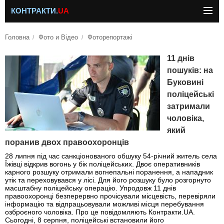
КОНТРАКТИ.
UA
Головна
Фото и Відео
Фоторепортажі
11 днів
пошуків: на
Буковині
поліцейські
затримали
чоловіка,
який
поранив двох правоохоронців
28 липня під час санкціонованого обшуку 54-річний житель села
Їжівці відкрив вогонь у бік поліцейських. Двоє оперативників
карного розшуку отримали вогнепальні поранення, а нападник
утік та переховувався у лісі. Для його розшуку було розгорнуто
масштабну поліцейську операцію. Упродовж 11 днів
правоохоронці безперервно прочісували місцевість, перевіряли
інформацію та відпрацьовували можливі місця перебування
озброєного чоловіка. Про це повідомляють Контракти.UA.
Сьогодні, 8 серпня, поліцейські встановили його