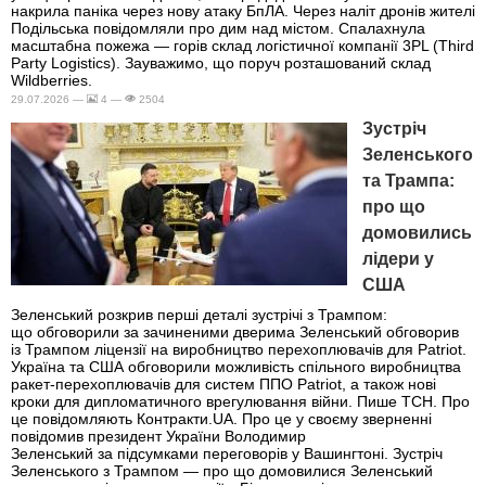
накрила паніка через нову атаку БпЛА. Через наліт дронів жителі
Подільська повідомляли про дим над містом. Спалахнула
масштабна пожежа — горів склад логістичної компанії 3PL (Third
Party Logistics). Зауважимо, що поруч розташований склад
Wildberries.
29.07.2026 —
4 —
2504
Зустріч
Зеленського
та Трампа:
про що
домовились
лідери у
США
Зеленський розкрив перші деталі зустрічі з Трампом:
що обговорили за зачиненими дверима Зеленський обговорив
із Трампом ліцензії на виробництво перехоплювачів для Patriot.
Україна та США обговорили можливість спільного виробництва
ракет-перехоплювачів для систем ППО Patriot, а також нові
кроки для дипломатичного врегулювання війни. Пише ТСН. Про
це повідомляють Контракти.UA. Про це у своєму зверненні
повідомив президент України Володимир
Зеленський за підсумками переговорів у Вашингтоні. Зустріч
Зеленського з Трампом — про що домовилися Зеленський