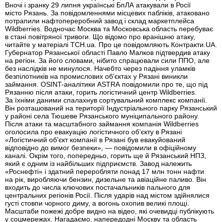
Вночі і зранку 29 липня українські БпЛА атакували в Росії
місто Рязань. За повідомленнями місцевих пабліків, атаковано
потрапили нафтопереробний завод і склад маркетплейса
Wildberries. Водночас Москва та Московська область перебуває
в стані повітряної тривоги. Що відомо про вранішню атаку,
читайте у матеріалі ТСН.ua. Про це повідомляють Контракти.UA.
Губернатор Рязанської області Павло Малков підтвердив атаку
на регіон. За його словами, нібито спрацювали сили ППО, але
без наслідків не минулося. Начебто через падіння уламків
безпілотників на промислових об’єктах у Рязані виникли
займання. OSINT-аналітики ASTRA повідомили про те, що під
Рязанню після атаки, горить логістичний центр Wildberries.
За їхніми даними спалахнув сортувальний комплекс компанії.
Він розташований на території Індустріального парку Рязанський
у районі села Тюшеве Рязанського муніципального району.
Після атаки та масштабного займання компанія Wildberries
оголосила про евакуацію логістичного об’єкту в Рязані
«Логістичний об’єкт компанії в Рязані був евакуйований
відповідно до вимог безпеки», — повідомили в офіційному
каналі. Окрім того, попередньо, горить ще й Рязанський НПЗ,
який є одним із найбільших підприємств. Завод належить
«Роснефті» і здатний переробляти понад 17 млн тонн нафти
на рік, виробляючи бензин, дизельне та авіаційне паливо. Він
входить до числа ключових постачальників пального для
центральних регіонів Росії. Після ударів над містом здійнялися
густі стовпи чорного диму, а вогонь охопив великі площі.
Масштаби пожежі добре видно на відео, які очевидці публікують
у соцмережах. Нагадаємо, напередодні Москву та область