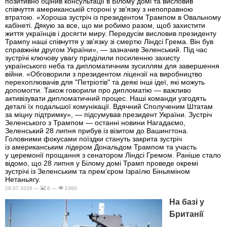
позитивно оцінив консультації в Білому домі та висловив
співчуття американській стороні у зв’язку з непоправною
втратою. «Хороша зустріч із президентом Трампом в Овальному
кабінеті. Дякую за все, що ми робимо разом, щоб захистити
життя українців і досягти миру. Передусім висловив президенту
Трампу наші співчуття у зв’язку зі смертю Ліндсі Грема. Він був
справжнім другом України», — зазначив Зеленський. Під час
зустрічі ключову увагу приділили посиленню захисту
українського неба та дипломатичним зусиллям для завершення
війни. «Обговорили з президентом ліцензії на виробництво
перехоплювачів для "Петріотів" та деякі інші ідеї, які можуть
допомогти. Також говорили про дипломатію — важливо
активізувати дипломатичний процес. Наші команди узгодять
деталі їх подальшої комунікації. Вдячний Сполученим Штатам
за міцну підтримку», — підсумував президент України. Зустріч
Зеленського з Трампом — останні новини Нагадаємо,
Зеленський 28 липня прибув із візитом до Вашингтона.
Головними фокусами поїздки стануть закрита зустріч
із американським лідером Дональдом Трампом та участь
у церемонії прощання з сенатором Ліндсі Гремом. Раніше стало
відомо, що 28 липня у Білому домі Трамп проведе окремі
зустрічі із Зеленським та прем’єром Ізраїлю Біньяміном
Нетаньягу.
28.07.2026 —
6 —
2360
На базі у
Британії