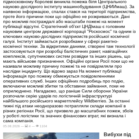
підмосковному Королеві виникла пожежа біля Центрального
науково-дослідного інституту машинобудування (ЦНИИмаш). За
наявною інформацією, спалах стався на території підприємства,
проте його причини поки що офіційно не розкриваються. Дані
про можливі постраждалі або масштаби пожежі на момент
публікації відсутні. Стратегічний об'єкт ЦНДІмаш є головним
науковим центром державної корпорації "Роскосмос" та одним із
ключових науково-дослідних підприємств російської космічної
галузі. Інститут займається розробками у сфері ракетно-
космічної техніки. За відкритими даними, створені там технології
застосовуються при розробці балістичних ракет, навігаційних
комплексів, супутникових систем розвідки та інших рішень, що
мають військове призначення. Офіційні органи Росії поки що не
називали можливу причину пожежі та не повідомляли про
наслідки інциденту. Що відомо зараз На момент публікації
інформація про пожежу обмежується повідомленнями
оперативних служб. Інших офіційних подробиць про подію,
включаючи можливі збитки та обставини займання, поки не
оприлюднено. Нагадаємо, що раніше Сили оборони України
розпочали серію ударів по логістичній інфраструктурі
найбільшого російського маркетплейсу Wildberries. За останні
тижні під атаки неодноразово потрапляли склади компанії в
різних регіонах Росії, що призвело до масштабних пожеж, збоїв
у роботі логістики та значних фінансових втрат, які визнала і
сама компанія.
05.08.2026 —
4 —
1104
Вибухи під