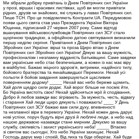
Ми зібрали добірку привітань із Днем Повітряних сил України
у прозі, віршах і красивих листівках, щоб ви могли привітати
рідних, друзів чи знайомих, які служать у лавах Повітряних сил.
Пише ТСН. Про це повідомляють Контракти.UA. Передумовою
появи цього свята став указ Президента України Віктора
Ющенка, підписаний 27 червня 2007 року. Саме відтоді
вшанування військовослужбовців Повітряних сил ЗСУ стало
щорічною традицією, а офіційною датою святкування визначили
першу неділю серпня. Привітання з Днем Повітряних сил
Збройних сил України: вірші та проза Щиро вітаю з Днем
Повітряних сил Збройних сил України! Дякую за вашу мужність,
професіоналізм і незламну відданість Батьківщині. Саме завдяки
вам українське небо стає безпечнішим, а кожен із нас має віру
в майбутнє. Бажаю міцного здоров’я, витримки, надійного тилу,
бойового братерства та якнайшвидшої Перемоги. Нехай усі
польоти й бойові завдання завершуються щасливим
поверненням додому! _____ Нехай вас небо береже щомить,
Хай доля щедро сили додає. Хай ворог більше не посміє йти,
Бо Україна вистоїть своє! Нехай здійсняться мрії й сподівання,
Добро й любов завжди вас зігрівають. За мужність, честь, відвагу
і старання Хай люди щиро дякують і поважають! ____ У День
Повітряних сил ЗСУ бажаю вам сили духу, впевненості
та незламної віри в перемогу України. Нехай кожен день дарує
нові успіхи, поруч будуть вірні друзі й люблячі люди, а небо над
нашою державою назавжди стане мирним. Дякуємо за вашу
службу, сміливість і захист українського неба! _____ Вітаємо
зі святом вас сьогодні, Хто небо України захищає. Нехай
Господь дарує мир і спокій, Від лиха та біди оберігає. Хай буде