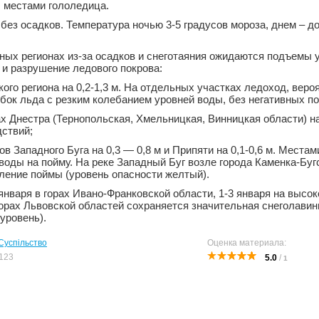
ы местами гололедица.
без осадков. Температура ночью 3-5 градусов мороза, днем – до
дных регионах из-за осадков и снеготаяния ожидаются подъемы 
 и разрушение ледового покрова:
кого региона на 0,2-1,3 м. На отдельных участках ледоход, веро
ок льда с резким колебанием уровней воды, без негативных п
ах Днестра (Тернопольская, Хмельницкая, Винницкая области) на 
дствий;
ов Западного Буга на 0,3 — 0,8 м и Припяти на 0,1-0,6 м. Места
оды на пойму. На реке Западный Буг возле города Каменка-Бу
ление поймы (уровень опасности желтый).
января в горах Ивано-Франковской области, 1-3 января на высок
горах Львовской областей сохраняется значительная снеголавин
уровень).
Суспільство
Оценка материала:
123
5.0
/
1