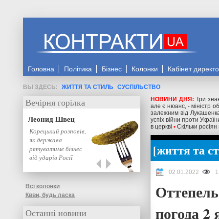
Головна
Політика
Бізнес
Колонки
Кабінет директ
ЖИТТЯ ТА СТИЛЬ
СУСПІЛЬСТВО
НОВИНИ ДНЯ:
Три знак
Вечірня горілка
але є нюанс, - міністр 
залежним від Лукашенка
Леонид Швец
успіх війни проти Україн
в церкві
•
Скільки росіян
Корецький розповів,
як держава
життя та с
рятуватиме бізнес
від ударів Росії
02.01.2022
1
Оттепель,
Всі колонки
Квви, будь ласка
погода 2
Останні новини