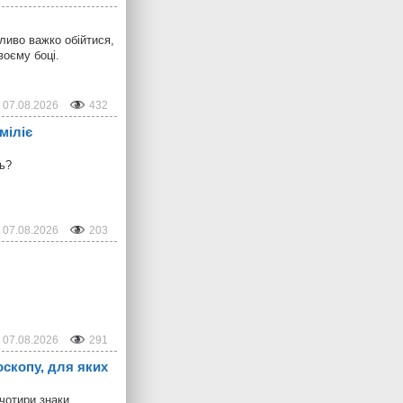
ливо важко обійтися,
воєму боці.
07.08.2026
432
міліє
ть?
07.08.2026
203
07.08.2026
291
оскопу, для яких
 чотири знаки