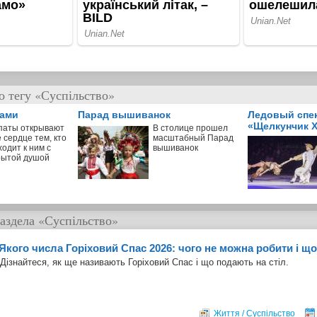
о тегу «Суспільство»
пами
Парад вышиванок
Ледовый спе
«Щелкунчик X
паты открывают
В столице прошел
 сердце тем, кто
масштабный Парад
одит к ним с
вышиванок
рытой душой
аздела
«Суспільство»
Якого числа Горіховий Спас 2026: чого не можна робити і що
Дізнайтеся, як ще називають Горіховий Спас і що подають на стіл.
Життя / Суспільство