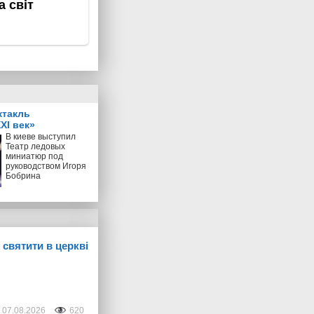
ктакль
XI век»
В киеве выступил
Театр ледовых
миниатюр под
руководством Игоря
Бобрина
 святити в церкві
07.08.2026
620