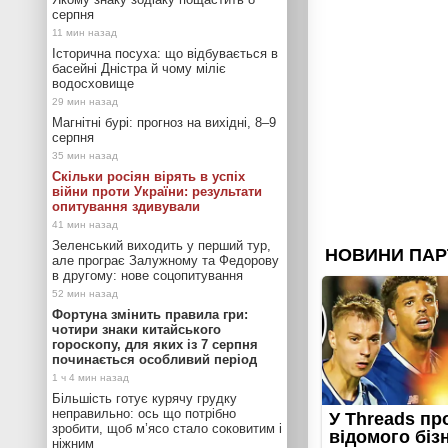
серпня
Історична посуха: що відбувається в
басейні Дністра й чому міліє
водосховище
Магнітні бурі: прогноз на вихідні, 8–9
серпня
Скільки росіян вірять в успіх
війни проти України: результати
опитування здивували
Зеленський виходить у перший тур,
але програє Залужному та Федорову
в другому: нове соцопитування
Фортуна змінить правила гри:
чотири знаки китайського
гороскопу, для яких із 7 серпня
починається особливий період
Більшість готує курячу грудку
неправильно: ось що потрібно
зробити, щоб м’ясо стало соковитим і
ніжним