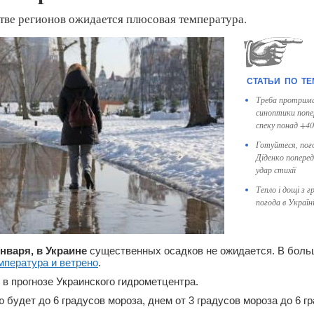
тве регионов ожидается плюсовая температура.
Треба протрима
синоптики попер
спеку понад +40
Готуйтеся, пого
Діденко поперед
удар стихії
Тепло і дощі з 
погода в Україн
января, в Украине
существенных осадков не ожидается. В боль
мпература и ветрено
.
 в прогнозе Украинского гидрометцентра.
 будет до 6 градусов мороза, днем от 3 градусов мороза до 6 гр