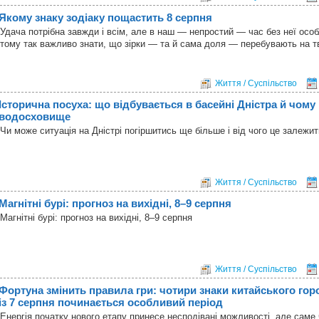
Якому знаку зодіаку пощастить 8 серпня
Удача потрібна завжди і всім, але в наш — непростий — час без неї особ
тому так важливо знати, що зірки — та й сама доля — перебувають на т
Життя / Суспільство
Історична посуха: що відбувається в басейні Дністра й чому 
водосховище
Чи може ситуація на Дністрі погіршитись ще більше і від чого це залежи
Життя / Суспільство
Магнітні бурі: прогноз на вихідні, 8–9 серпня
Магнітні бурі: прогноз на вихідні, 8–9 серпня
Життя / Суспільство
Фортуна змінить правила гри: чотири знаки китайського гор
із 7 серпня починається особливий період
Енергія початку нового етапу принесе несподівані можливості, але саме