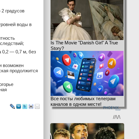
 2 градусов
уровней воды в
ятность
Is The Movie "Danish Girl" A True
оследствий;
Story?
0,2 — 0,7 м, без
ми возможен
гская продолжится
огорье
ная
Все посты любимых телеграм
каналов в одном месте!