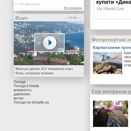
Всі новини
Відео
— 07.08 —
Фоторепортажі п
Карпатскими тро
Кар
свое
прих
отк
Морські дрони ЗСУ атакували порт
Ялти, почалася пожежа
Погода
Погода в
Киеве
Еще материалы р
влажность:
давление:
ветер:
Погода на
sinoptik.ua