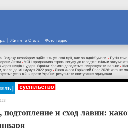
ора
Життя та Стиль
Фото і відео
и Зодіаку незабаром здійснять усі свої мрії, але за однієї умови
•
Путін хоче
оборони Литви
•
МОН продовжило строки вступу до коледжів: скільки часу мають
 через нищівні удари України: Кремлю доводиться випрошувати пальне
•
Кіл
и, впала до мінімуму з 2022 року
•
Якого числа Горіховий Спас 2026: чого не м
 вірять в успіх війни проти України: результати опитування здивували
тиль
суспільство
123
 подтопление и сход лавин: како
 января