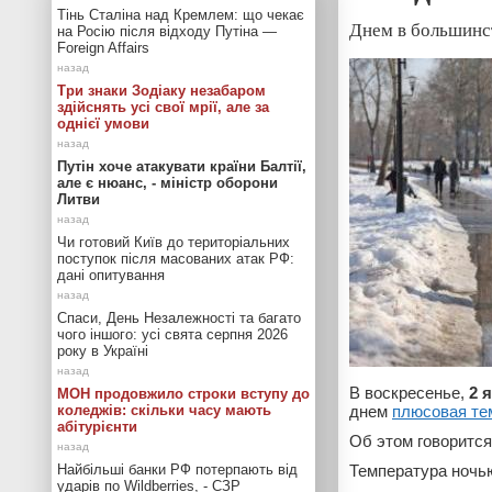
Тінь Сталіна над Кремлем: що чекає
Днем в большинс
на Росію після відходу Путіна —
Foreign Affairs
Три знаки Зодіаку незабаром
здійснять усі свої мрії, але за
однієї умови
Путін хоче атакувати країни Балтії,
але є нюанс, - міністр оборони
Литви
Чи готовий Київ до територіальних
поступок після масованих атак РФ:
дані опитування
Спаси, День Незалежності та багато
чого іншого: усі свята серпня 2026
року в Україні
В воскресенье,
2 
МОН продовжило строки вступу до
коледжів: скільки часу мають
днем
плюсовая те
абітурієнти
Об этом говорится
Найбільші банки РФ потерпають від
Температура ночью
ударів по Wildberries, - СЗР