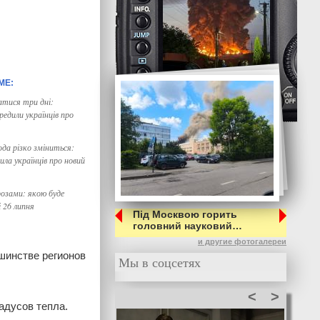
тися три дні:
едили українців про
да різко зміниться:
ила українців про новий
грозами: якою буде
і 26 липня
Під Москвою горить
головний науковий…
и другие фотогалереи
шинстве регионов
Мы в соцсетях
<
>
адусов тепла.