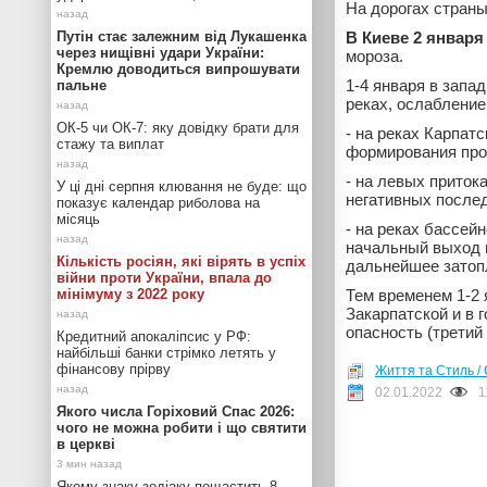
На дорогах стран
Путін стає залежним від Лукашенка
В Киеве 2 января
через нищівні удари України:
мороза.
Кремлю доводиться випрошувати
1-4 января в запа
пальне
реках, ослабление
ОК-5 чи ОК-7: яку довідку брати для
- на реках Карпатс
стажу та виплат
формирования проб
- на левых приток
У ці дні серпня клювання не буде: що
негативных после
показує календар риболова на
місяць
- на реках бассейн
начальный выход в
Кількість росіян, які вірять в успіх
дальнейшее затоп
війни проти України, впала до
мінімуму з 2022 року
Тем временем 1-2 
Закарпатской и в 
опасность (третий 
Кредитний апокаліпсис у РФ:
найбільші банки стрімко летять у
фінансову прірву
Життя та Стиль / 
02.01.2022
1
Якого числа Горіховий Спас 2026:
чого не можна робити і що святити
в церкві
Якому знаку зодіаку пощастить 8