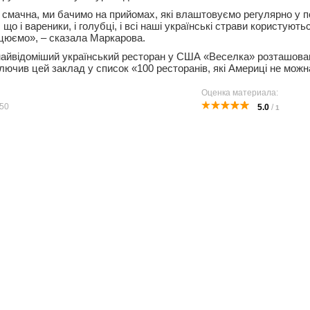
смачна, ми бачимо на прийомах, які влаштовуємо регулярно у по
 що і вареники, і голубці, і всі наші українські страви користуют
цюємо», – сказала Маркарова.
найвідоміший український ресторан у США «Веселка» розташова
лючив цей заклад у список «100 ресторанів, які Америці не можн
Оценка материала:
50
5.0
/
1