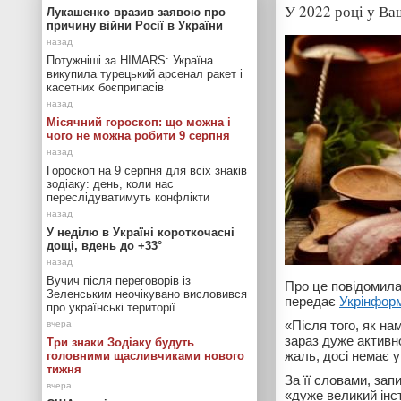
У 2022 році у Ва
Лукашенко вразив заявою про
причину війни Росії в України
Потужніші за HIMARS: Україна
викупила турецький арсенал ракет і
касетних боєприпасів
Місячний гороскоп: що можна і
чого не можна робити 9 серпня
Гороскоп на 9 серпня для всіх знаків
зодіаку: день, коли нас
переслідуватимуть конфлікти
У неділю в Україні короткочасні
дощі, вдень до +33°
Вучич після переговорів із
Про це повідомила
Зеленським неочікувано висловився
передає
Укрінфор
про українські території
«Після того, як на
зараз дуже активн
Три знаки Зодіаку будуть
жаль, досі немає у
головними щасливчиками нового
тижня
За її словами, зап
«дуже великий інс