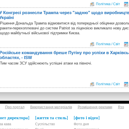
Політика / Світ
У Конгресі рознесли Трампа через "задню" щодо виробництва
Україні
Рішення Дональда Трампа відмовитися від попередньої обіцянки дозволи
ракети-перехоплювачі до систем Patriot за ліцензією викликало нову дис
щодо майбутньої військової підтримки Києва.
Політика / Світ
Російське командування бреше Путіну про успіхи в Харківсь
областях, - ISW
Тим часом ЗСУ здійснюють успішні атаки на півночі.
Політика / Світ
Про портал
Використання матеріалів
Розміщення реклами
Rss
нет директора
життя та стиль
фото і відео
ва кава
Суспільство
Фото дня