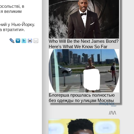
сольстві, в
ься великим
ний у Нью-Йорку.
а втратити».
Who Will Be the Next James Bond?
Here's What We Know So Far
Блогерша прошлась полностью
без одежды по улицам Москвы