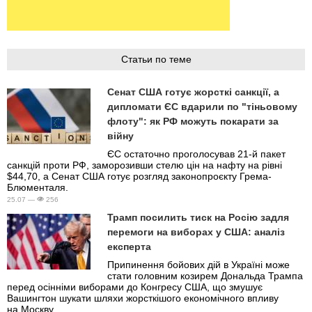
Статьи по теме
Сенат США готує жорсткі санкції, а
дипломати ЄС вдарили по "тіньовому
флоту": як РФ можуть покарати за
війну
ЄС остаточно проголосував 21-й пакет
санкцій проти РФ, заморозивши стелю цін на нафту на рівні
$44,70, а Сенат США готує розгляд законопроєкту Грема-
Блюменталя.
25.07 —
256
Трамп посилить тиск на Росію задля
перемоги на виборах у США: аналіз
експерта
Припинення бойових дій в Україні може
стати головним козирем Дональда Трампа
перед осінніми виборами до Конгресу США, що змушує
Вашингтон шукати шляхи жорсткішого економічного впливу
на Москву.