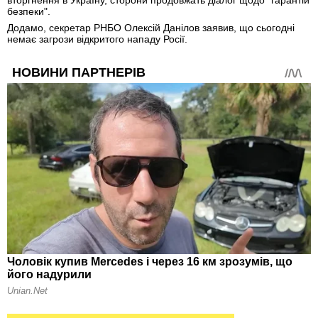
вторгнення в Україну, сторони продовжать діалог щодо "гарантій
безпеки".
Додамо, секретар РНБО Олексій Данілов заявив, що сьогодні
немає загрози відкритого нападу Росії.