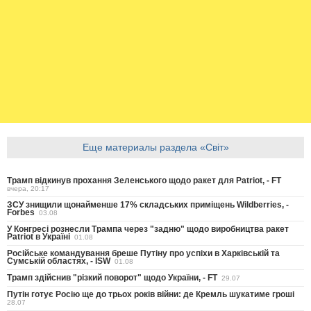
Еще материалы раздела «Світ»
Трамп відкинув прохання Зеленського щодо ракет для Patriot, - FT
вчера, 20:17
ЗСУ знищили щонайменше 17% складських приміщень Wildberries, -
Forbes
03.08
У Конгресі рознесли Трампа через "задню" щодо виробництва ракет
Patriot в Україні
01.08
Російське командування бреше Путіну про успіхи в Харківській та
Сумській областях, - ISW
01.08
Трамп здійснив "різкий поворот" щодо України, - FT
29.07
Путін готує Росію ще до трьох років війни: де Кремль шукатиме гроші
28.07