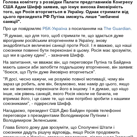
Голова комітету з розвідки Палати представників Конгресу
США Адам Шифф заявив, що існує висока ймовірність
того, що Росія вторгнеться в Україну. Однак стримати від
цього президента РФ Путіна зможуть лише "небачені
санкції".
Про це повідомляє
РБК-Україна
з посиланням на
The Guardian
.
"Я думаю, що для того, щоб стримати те, що здається дуже
вірогідним російським вторгненням в Україну, знову
знадобляться величезні санкції проти Росії. І я вважаю, що наші
союзники повинні бути переконані в цьому. Росія має зрозуміти,
що ми в цьому єдині", - зазначив Шифф.
На запитання, чи вважає він, що переговори Путіна та Байдена
мають шанси аби запобігти подальшому вторгненню, він заявив:
"боюся, що Путін дуже ймовірно вторгнеться".
"Я досі, чесно кажучи, не розумію повної мотивації, чому він
зараз це робить, але він, безумовно, має намір до цього, якщо
ми не зможемо переконати його в іншому. І я думаю, що ніщо
інше, ніж рівень санкцій, якого Росія ніколи не бачила, не
втримає його, і це саме те, що нам потрібно зробити з нашими
союзниками", - підкреслив Шифф.
Нагадаємо, президент США Джо Байден провів телефонні
переговори з президентами Володимиром Путіним і
Володимиром Зеленським.
Глава Білого дому дав зрозуміти, що Сполучені Штати і
союзники дадуть рішучу відповідь, якщо Росія продовжить