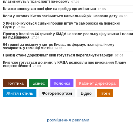
платитимуть у транспорті по-новому
07.06
Кличко анонсував нові ціни на проїзд: що зміниться
16.05
Коли у школах Києва закінчиться навчальний рік: названо дату
06.05
У Києві очікуються сильні пориви вітру та заморозки на поверхні
ґрунту
26.04
Проїзд у Києві по 44 гривні: у КМДА назвали реальну ціну квитка і плани
на підвищення
17.04
64 гривні за поїздку у метро Києва: як формується ціна і чому
зазирають у гаманці містян
14.04
Проїзд стане дорожчим? Київ готується переглянути тарифи
07.04
Київ уже готується до зими: у КМДА розповіли про виконання Плану
енергостійкості
25.03
Політика
Бізнес
Колонки
Кабінет директора
Життя і стиль
Фоторепортажі
Відео
Ітоги
розміщення реклами