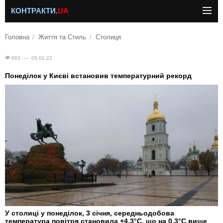
КОНТРАКТИ.
UA
Головна
Життя та Стиль
Столиця
663 — 05.01.22
Понеділок у Києві встановив температурний рекорд
У столиці у понеділок, 3 січня, середньодобова
температура повітря становила +4,3°С, що на 0,3°С вище