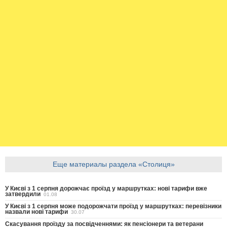
Еще материалы раздела «Столиця»
У Києві з 1 серпня дорожчає проїзд у маршрутках: нові тарифи вже
затвердили
01.08
У Києві з 1 серпня може подорожчати проїзд у маршрутках: перевізники
назвали нові тарифи
30.07
Скасування проїзду за посвідченнями: як пенсіонери та ветерани