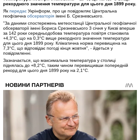
рекордного значення температури для цього дня 1899 року.
Як
передає
Укрінформ, про це повідомляє Центральна
геофізична
обсерваторія
імені Б. Срезневського.
"За даними спостережень метеостанції Центральної геофізичної
обсерваторії імені Бориса Срезневського 3 січня у Києві вперше
за 142 роки середньодобова температура повітря становила
+4,3°С, що на 0,3°С вище рекордного значення температури
для цього дня 1899 року. Кліматична норма перевищена на
7,3°С, що відповідає погоді кінця жовтня", - йдеться у
повідомленні.
Зазначається, що максимальна температура у столиці
піднялась до +8,2°С, таким чином перевищивши попередній
рекорд для цього дня 1899 року на 2,1°С.