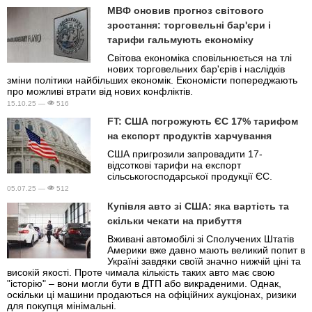
МВФ оновив прогноз світового
зростання: торговельні бар'єри і
тарифи гальмують економіку
Світова економіка сповільнюється на тлі
нових торговельних бар'єрів і наслідків
зміни політики найбільших економік. Економісти попереджають
про можливі втрати від нових конфліктів.
15.10.25 —
516
FT: США погрожують ЄС 17% тарифом
на експорт продуктів харчування
США пригрозили запровадити 17-
відсоткові тарифи на експорт
сільськогосподарської продукції ЄС.
05.07.25 —
512
Купівля авто зі США: яка вартість та
скільки чекати на прибуття
Вживані автомобілі зі Сполучених Штатів
Америки вже давно мають великий попит в
Україні завдяки своїй значно нижчій ціні та
високій якості. Проте чимала кількість таких авто має свою
"історію" – вони могли бути в ДТП або викраденими. Однак,
оскільки ці машини продаються на офіційних аукціонах, ризики
для покупця мінімальні.