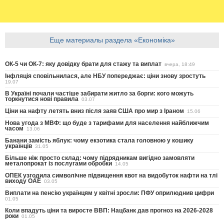
Еще материалы раздела «Економіка»
ОК-5 чи ОК-7: яку довідку брати для стажу та виплат
вчера, 18:49
Інфляція сповільнилася, але НБУ попереджає: ціни знову зростуть
19.07
В Україні почали частіше забирати житло за борги: кого можуть
торкнутися нові правила
03.07
Ціни на нафту летять вниз після заяв США про мир з Іраном
15.06
Нова угода з МВФ: що буде з тарифами для населення найближчим
часом
13.06
Банани замість яблук: чому екзотика стала головною у кошику
українців
31.05
Більше ніж просто склад: чому підрядникам вигідно замовляти
металопрокат із послугами обробки
14.05
ОПЕК узгодила символічне підвищення квот на видобуток нафти на тлі
виходу ОАЕ
03.05
Виплати на пенсію українцям у квітні зросли: ПФУ оприлюднив цифри
01.05
Коли впадуть ціни та виросте ВВП: Нацбанк дав прогноз на 2026-2028
роки
01.05