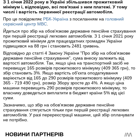
З 1 січня 2022 року в Україні збільшився прожитковий
мінімум і, відповідно, всі пов'язані з ним платежі. У тому
числі і вартість первинної реєстрації автомобіля.
Про це повідомляє
РБК-Україна
з посиланням на
головний
сервісний центр МВС
.
Йдеться про збір на обов'язкове державне пенсійне страхування
при першій реєстрації легкових автомобілів. З 1 січня 2021 року
прожитковий мінімум для працездатних громадян України
підвищився на 88 грн і становить 2481 гривень.
Відповідно до статті 4 Закону України "Про збір на обов'язкове
державне пенсійне страхування", сума внеску залежить від
вартості автомобіля. Так, якщо ціна на транспортний засіб не
перевищує 165 розмірів прожиткового мінімуму (409 365 грн), то
збір становить 3%. Якщо вартість об'єкта оподаткування
варіюється від 165 до 290 розмірів прожиткового мінімуму (409
365 - 719 490 грн), розмір Збору зросте до 4%. А якщо ціна
машини перевищить 290 розмірів прожиткового мінімуму, то
власнику доведеться виплатити в бюджет країни 5% від цієї
суми.
Зазначимо, що збір на обов'язкове державне пенсійне
страхування стягується тільки при першій реєстрації легкових
автомобілів. У разі перереєстрації машини, цей збір оплачувати
не потрібно.