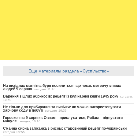
Еще материалы раздела «Суспільство»
На вихідних магнітна буря посилиться: що чекає метеочутливих
людей 9 серпня
сегодня, 11:16
Варення з цілих абрикосів: рецепт із кулінарної книги 1945 року
сегодня,
10:50
Не тільки для прибирання та випічки: як можна використовувати
харчову соду в побуті
сегодня, 10:36
Гороскоп на 9 серпня: Овнам – прислухатися, Рибам – відпустити
минуле
сегодня, 10:16
Смачна сирна запіканка з рисом: старовинний рецепт по-українськи
сегодня, 09:55