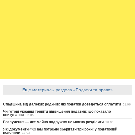
Еще материалы раздела «Податки та право»
Спадщина від далеких родичів: які податки доведеться сплатити
01.06
Чи готові українці терпіти підвищення податків: що показало
опитування
06.05
Розлучення — яке майно подружжя не можна розділити
28.03
Які документи ФОПам потрібно зберігати три роки: у податковій
пояснили
13.02