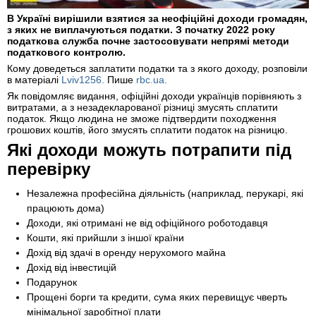
В Україні вирішили взятися за неофіційні доходи громадян,
з яких не виплачуються податки. З початку 2022 року
податкова служба почне застосовувати непрямі методи
податкового контролю.
Кому доведеться заплатити податки та з якого доходу, розповіли
в матеріалі
Lviv1256.
Пише
rbc.ua.
Як повідомляє видання, офіційні доходи українців порівняють з
витратами, а з незадекларованої різниці змусять сплатити
податок. Якщо людина не зможе підтвердити походження
грошових коштів, його змусять сплатити податок на різницю.
Які доходи можуть потрапити під
перевірку
Незалежна професійна діяльність (наприклад, перукарі, які
працюють дома)
Доходи, які отримані не від офіційного роботодавця
Кошти, які прийшли з іншої країни
Дохід від здачі в оренду нерухомого майна
Дохід від інвестицій
Подарунок
Прощені борги та кредити, сума яких перевищує чверть
мінімальної заробітної плати