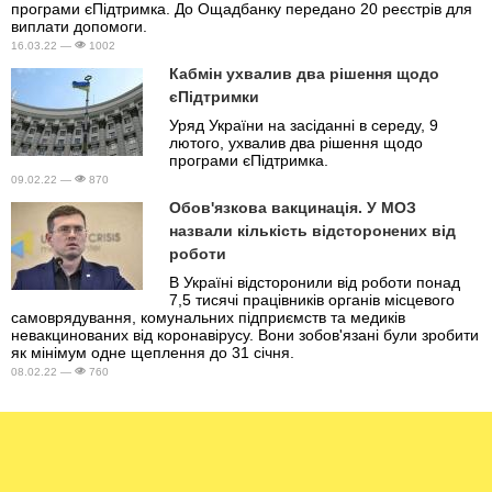
програми єПідтримка. До Ощадбанку передано 20 реєстрів для
виплати допомоги.
16.03.22 —
1002
Кабмін ухвалив два рішення щодо
єПідтримки
Уряд України на засіданні в середу, 9
лютого, ухвалив два рішення щодо
програми єПідтримка.
09.02.22 —
870
Обов'язкова вакцинація. У МОЗ
назвали кількість відсторонених від
роботи
В Україні відсторонили від роботи понад
7,5 тисячі працівників органів місцевого
самоврядування, комунальних підприємств та медиків
невакцинованих від коронавірусу. Вони зобов'язані були зробити
як мінімум одне щеплення до 31 січня.
08.02.22 —
760