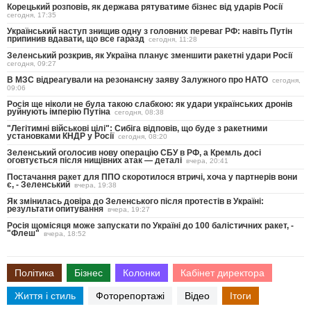
Корецький розповів, як держава рятуватиме бізнес від ударів Росії
сегодня, 17:35
Український наступ знищив одну з головних переваг РФ: навіть Путін
припинив вдавати, що все гаразд
сегодня, 11:28
Зеленський розкрив, як Україна планує зменшити ракетні удари Росії
сегодня, 09:27
В МЗС відреагували на резонансну заяву Залужного про НАТО
сегодня,
09:06
Росія ще ніколи не була такою слабкою: як удари українських дронів
руйнують імперію Путіна
сегодня, 08:38
"Легітимні військові цілі": Сибіга відповів, що буде з ракетними
установками КНДР у Росії
сегодня, 08:20
Зеленський оголосив нову операцію СБУ в РФ, а Кремль досі
оговтується після нищівних атак — деталі
вчера, 20:41
Постачання ракет для ППО скоротилося втричі, хоча у партнерів вони
є, - Зеленський
вчера, 19:38
Як змінилась довіра до Зеленського після протестів в Україні:
результати опитування
вчера, 19:27
Росія щомісяця може запускати по Україні до 100 балістичних ракет, -
"Флеш"
вчера, 18:52
Політика
Бізнес
Колонки
Кабінет директора
Життя і стиль
Фоторепортажі
Відео
Ітоги