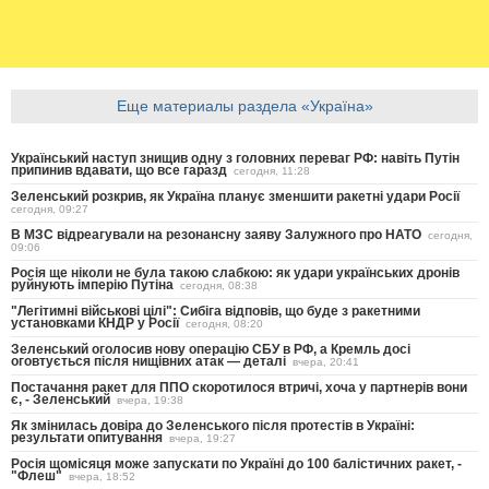
Еще материалы раздела «Україна»
Український наступ знищив одну з головних переваг РФ: навіть Путін
припинив вдавати, що все гаразд
сегодня, 11:28
Зеленський розкрив, як Україна планує зменшити ракетні удари Росії
сегодня, 09:27
В МЗС відреагували на резонансну заяву Залужного про НАТО
сегодня,
09:06
Росія ще ніколи не була такою слабкою: як удари українських дронів
руйнують імперію Путіна
сегодня, 08:38
"Легітимні військові цілі": Сибіга відповів, що буде з ракетними
установками КНДР у Росії
сегодня, 08:20
Зеленський оголосив нову операцію СБУ в РФ, а Кремль досі
оговтується після нищівних атак — деталі
вчера, 20:41
Постачання ракет для ППО скоротилося втричі, хоча у партнерів вони
є, - Зеленський
вчера, 19:38
Як змінилась довіра до Зеленського після протестів в Україні:
результати опитування
вчера, 19:27
Росія щомісяця може запускати по Україні до 100 балістичних ракет, -
"Флеш"
вчера, 18:52