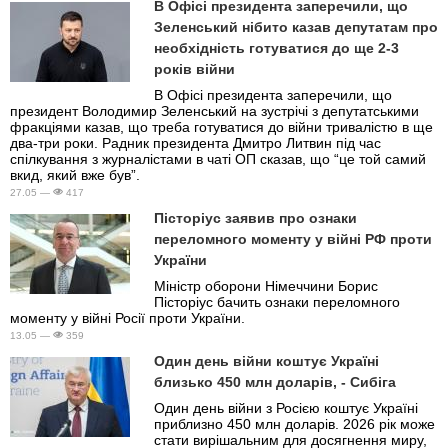
В Офісі президента заперечили, що
Зеленський нібито казав депутатам про
необхідність готуватися до ще 2-3
років війни
В Офісі президента заперечили, що
президент Володимир Зеленський на зустрічі з депутатськими
фракціями казав, що треба готуватися до війни тривалістю в ще
два-три роки. Радник президента Дмитро Литвин під час
спілкування з журналістами в чаті ОП сказав, що “це той самий
вкид, який вже був”.
27.05 —
417
Пісторіус заявив про ознаки
переломного моменту у війні РФ проти
України
Міністр оборони Німеччини Борис
Пісторіус бачить ознаки переломного
моменту у війні Росії проти України.
13.05 —
359
Один день війни коштує Україні
близько 450 млн доларів, - Сибіга
Один день війни з Росією коштує Україні
приблизно 450 млн доларів. 2026 рік може
стати вирішальним для досягнення миру,