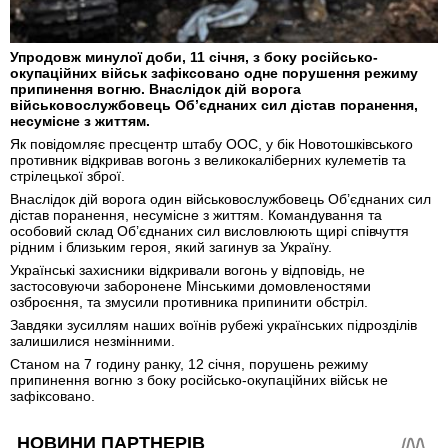
Упродовж минулої доби, 11 січня, з боку російсько-
окупаційних військ зафіксовано одне порушення режиму
припинення вогню. Внаслідок дій ворога
військовослужбовець Об’єднаних сил дістав поранення,
несумісне з життям.
Як повідомляє пресцентр штабу ООС, у бік Новотошківського
противник відкривав вогонь з великокаліберних кулеметів та
стрілецької зброї.
Внаслідок дій ворога один військовослужбовець Об’єднаних сил
дістав поранення, несумісне з життям. Командування та
особовий склад Об’єднаних сил висловлюють щирі співчуття
рідним і близьким героя, який загинув за Україну.
Українські захисники відкривали вогонь у відповідь, не
застосовуючи заборонене Мінськими домовленостями
озброєння, та змусили противника припинити обстріл.
Завдяки зусиллям наших воїнів рубежі українських підрозділів
залишилися незмінними.
Станом на 7 годину ранку, 12 січня, порушень режиму
припинення вогню з боку російсько-окупаційних військ не
зафіксовано.