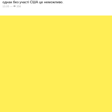
однак без участі США це неможливо.
13.05 —
356