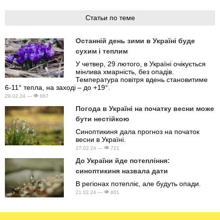
Статьи по теме
Останній день зими в Україні буде
сухим і теплим
У четвер, 29 лютого, в Україні очікується
мінлива хмарність, без опадів.
Температура повітря вдень становитиме
6-11° тепла, на заході – до +19°.
29.02.24 —
867
Погода в Україні на початку весни може
бути нестійкою
Синоптикиня дала прогноз на початок
весни в Україні.
27.02.24 —
721
До України йде потепління:
синоптикиня назвала дати
В регіонах потепліє, але будуть опади.
21.02.24 —
801