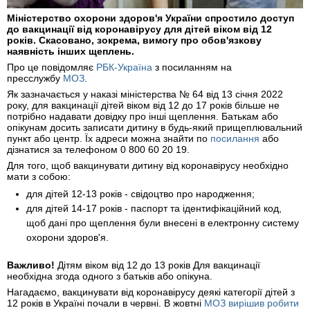
Міністерство охорони здоров'я України спростило доступ
до вакцинації від коронавірусу для дітей віком від 12
років. Скасовано, зокрема, вимогу про обов'язкову
наявність інших щеплень.
Про це повідомляє
РБК-Україна
з посиланням на
пресслужбу
МОЗ
.
Як зазначається у наказі міністерства № 64 від 13 січня 2022
року, для вакцинації дітей віком від 12 до 17 років більше не
потрібно надавати довідку про інші щеплення. Батькам або
опікунам досить записати дитину в будь-який прищеплювальний
пункт або центр. Їх адреси можна знайти по
посилання
або
дізнатися за телефоном 0 800 60 20 19.
Для того, щоб вакцинувати дитину від коронавірусу необхідно
мати з собою:
для дітей 12-13 років - свідоцтво про народження;
для дітей 14-17 років - паспорт та ідентифікаційний код,
щоб дані про щеплення були внесені в електронну систему
охорони здоров'я.
Важливо!
Дітям віком від 12 до 13 років Для вакцинації
необхідна згода одного з батьків або опікуна.
Нагадаємо, вакцинувати від коронавірусу деякі категорії дітей з
12 років в Україні почали в червні. В жовтні
МОЗ вирішив робити