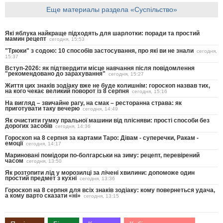
Еще материалы раздела «Суспільство»
Які яблука найкраще підходять для шарлотки: поради та простий
мамин рецепт
сегодня, 15:53
"Трюки" з содою: 10 способів застосування, про які ви не знали
сегодня,
15:37
Вступ-2026: як підтвердити місце навчання після повідомлення
"рекомендовано до зарахування"
сегодня, 15:27
Життя цих знаків зодіаку вже не буде колишнім: гороскоп назвав тих,
на кого чекає великий поворот із 8 серпня
сегодня, 15:16
На вигляд – звичайне рагу, на смак – ресторанна страва: як
приготувати таку вечерю
сегодня, 14:49
Як очистити гумку пральної машини від плісняви: прості способи без
дорогих засобів
сегодня, 14:36
Гороскоп на 8 серпня за картами Таро: Дівам - суперечки, Ракам -
емоції
сегодня, 14:17
Мариновані помідори по-болгарськи на зиму: рецепт, перевірений
часом
сегодня, 13:50
Як розтопити лід у морозилці за лічені хвилини: допоможе один
простий предмет з кухні
сегодня, 13:36
Гороскоп на 8 серпня для всіх знаків зодіаку: кому повернеться удача,
а кому варто сказати «ні»
сегодня, 13:15