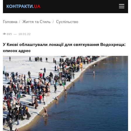
КОНТРАКТИ.
UA
Головна
Життя та Стиль
Суспільство
895 — 18.01.22
У Києві облаштували локації для святкування Водохреща:
список адрес