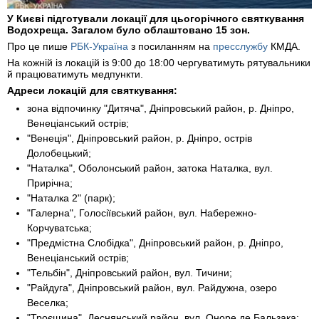
У Києві підготували локації для цьогорічного святкування
Водохреща. Загалом було облаштовано 15 зон.
Про це пише
РБК-Україна
з посиланням на
пресслужбу
КМДА.
На кожній із локацій із 9:00 до 18:00 чергуватимуть рятувальники
й працюватимуть медпункти.
Адреси локацій для святкування:
зона відпочинку "Дитяча", Дніпровський район, р. Дніпро,
Венеціанський острів;
"Венеція", Дніпровський район, р. Дніпро, острів
Долобецький;
"Наталка", Оболонський район, затока Наталка, вул.
Прирічна;
"Наталка 2" (парк);
"Галерна", Голосіївський район, вул. Набережно-
Корчуватська;
"Предмістна Слобідка", Дніпровський район, р. Дніпро,
Венеціанський острів;
"Тельбін", Дніпровський район, вул. Тичини;
"Райдуга", Дніпровський район, вул. Райдужна, озеро
Веселка;
"Троєщина", Деснянський район, вул. Оноре де Бальзака;