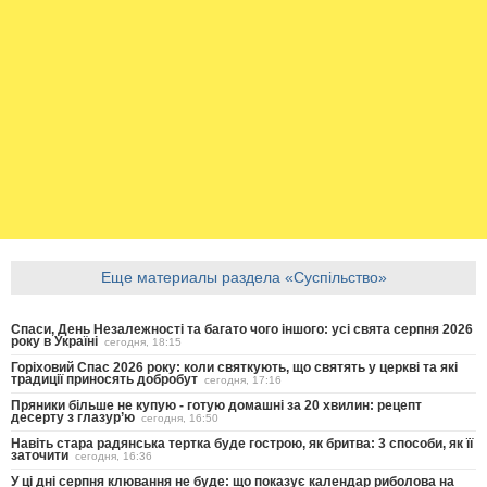
Еще материалы раздела «Суспільство»
Спаси, День Незалежності та багато чого іншого: усі свята серпня 2026
року в Україні
сегодня, 18:15
Горіховий Спас 2026 року: коли святкують, що святять у церкві та які
традиції приносять добробут
сегодня, 17:16
Пряники більше не купую - готую домашні за 20 хвилин: рецепт
десерту з глазур’ю
сегодня, 16:50
Навіть стара радянська тертка буде гострою, як бритва: 3 способи, як її
заточити
сегодня, 16:36
У ці дні серпня клювання не буде: що показує календар риболова на