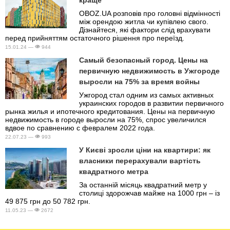
краще
OBOZ.UA розповів про головні відмінності
між орендою житла чи купівлею свого.
Дізнайтеся, які фактори слід врахувати
перед прийняттям остаточного рішення про переїзд.
15.01.24 —
944
Самый безопасный город. Цены на
первичную недвижимость в Ужгороде
выросли на 75% за время войны
Ужгород стал одним из самых активных
украинских городов в развитии первичного
рынка жилья и ипотечного кредитования. Цены на первичную
недвижимость в городе выросли на 75%, спрос увеличился
вдвое по сравнению с февралем 2022 года.
22.07.23 —
993
У Києві зросли ціни на квартири: як
власники перерахували вартість
квадратного метра
За останній місяць квадратний метр у
столиці здорожчав майже на 1000 грн – із
49 875 грн до 50 782 грн.
11.05.23 —
2672