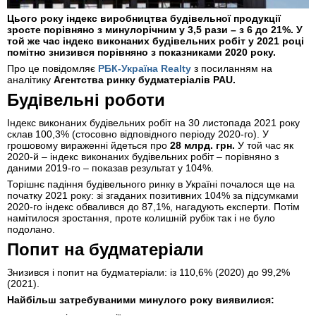
Цього року індекс виробництва будівельної продукції
зросте порівняно з минулорічним у 3,5 рази – з 6 до 21%. У
той же час індекс виконаних будівельних робіт у 2021 році
помітно знизився порівняно з показниками 2020 року.
Про це повідомляє
РБК-Україна Realty
з посиланням на
аналітику
Агентства ринку будматеріалів PAU.
Будівельні роботи
Індекс виконаних будівельних робіт на 30 листопада 2021 року
склав 100,3% (стосовно відповідного періоду 2020-го). У
грошовому вираженні йдеться про
28 млрд. грн.
У той час як
2020-й – індекс виконаних будівельних робіт – порівняно з
даними 2019-го – показав результат у 104%.
Торішнє падіння будівельного ринку в Україні почалося ще на
початку 2021 року: зі згаданих позитивних 104% за підсумками
2020-го індекс обвалився до 87,1%, нагадують експерти. Потім
намітилося зростання, проте колишній рубіж так і не було
подолано.
Попит на будматеріали
Знизився і попит на будматеріали: із 110,6% (2020) до 99,2%
(2021).
Найбільш затребуваними минулого року виявилися: