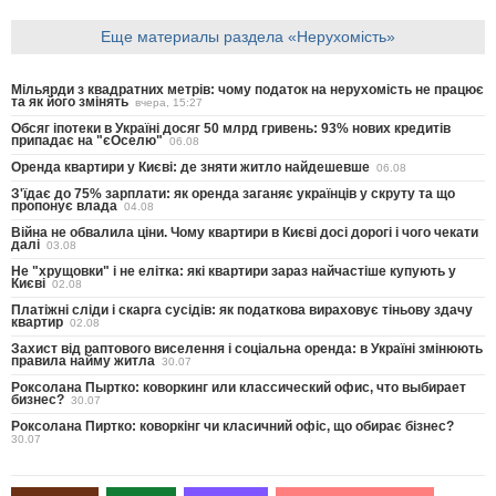
Еще материалы раздела «Нерухомість»
Мільярди з квадратних метрів: чому податок на нерухомість не працює
та як його змінять
вчера, 15:27
Обсяг іпотеки в Україні досяг 50 млрд гривень: 93% нових кредитів
припадає на "єОселю"
06.08
Оренда квартири у Києві: де зняти житло найдешевше
06.08
З'їдає до 75% зарплати: як оренда заганяє українців у скруту та що
пропонує влада
04.08
Війна не обвалила ціни. Чому квартири в Києві досі дорогі і чого чекати
далі
03.08
Не "хрущовки" і не елітка: які квартири зараз найчастіше купують у
Києві
02.08
Платіжні сліди і скарга сусідів: як податкова вираховує тіньову здачу
квартир
02.08
Захист від раптового виселення і соціальна оренда: в Україні змінюють
правила найму житла
30.07
Роксолана Пыртко: коворкинг или классический офис, что выбирает
бизнес?
30.07
Роксолана Пиртко: коворкінг чи класичний офіс, що обирає бізнес?
30.07