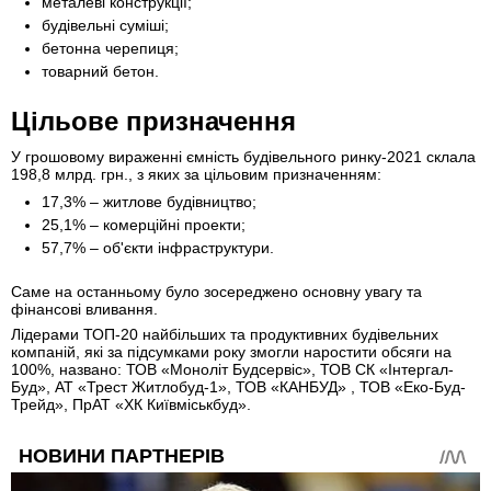
металеві конструкції;
будівельні суміші;
бетонна черепиця;
товарний бетон.
Цільове призначення
У грошовому вираженні ємність будівельного ринку-2021 склала
198,8 млрд. грн., з яких за цільовим призначенням:
17,3% – житлове будівництво;
25,1% – комерційні проекти;
57,7% – об'єкти інфраструктури.
Саме на останньому було зосереджено основну увагу та
фінансові вливання.
Лідерами ТОП-20 найбільших та продуктивних будівельних
компаній, які за підсумками року змогли наростити обсяги на
100%, названо: ТОВ «Моноліт Будсервіс», ТОВ СК «Інтергал-
Буд», АТ «Трест Житлобуд-1», ТОВ «КАНБУД» , ТОВ «Еко-Буд-
Трейд», ПрАТ «ХК Київміськбуд».