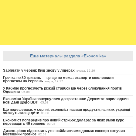
Еще материалы раздела «Економіка»
Зарплати у червні: Київ знову у лідерах
вчера, 15:26
Гречка по 80 гривень — це ще не межа: експерти ошелешили
прогнозом на серпень
вчера, 12:27
У Кабміні прогнозують різкий стрибок цін через блокування портів
Одещини
05.08
Економіка України повернулася до зростання: Держстат оприлюднив
нові дані щодо ВВП
05.08
Що подешевшає у серпні: економіст назвав продукти, на яких українці
зможуть заощадити
03.08
Економіст попередив про новий стрибок долара: за яких умов курс
перевищить 46 гривень
03.08
Дизель різко підскочить уже найближчими днями: експерт озвучив
невтішний прогноз
02.08