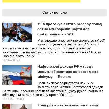
Статьи по теме
МЕА пропонує взяти з резерву понад
сотню млн барелів нафти для
стабілізації цін, - WSJ
Міжнародне енергетичне агентство (МЕО)
запропонувало вивільнити найбільші в
історії запаси нафти з резерву, щоб протидіяти різкому
зростанню цін на нафту, що було спричинено війною США та
Ізраїлю проти Ірану.
11.03 —
446
Нафтогазові доходи РФ у грудні
можуть обвалитися до рекордного
мінімуму — Reuters
Росія ризикує зафіксувати найнижчі
за п’ять років місячні нафтогазові доходи
на тлі здешевлення нафти та зростання курсу рубля, водночас
збільшуючи видатки на війну проти України.
13.12.25 —
463
Коли розпочнеться опалювальний