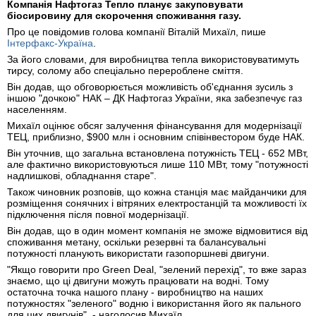
Компанія Нафтогаз Тепло планує закуповувати
біосировину для скорочення споживання газу.
Про це повідомив голова компанії Віталій Михаїл, пише
Інтерфакс-Україна
.
За його словами, для виробництва тепла використовуватимуть
тирсу, солому або спеціально перероблене сміття.
Він додав, що обговорюється можливість об'єднання зусиль з
іншою "дочкою" НАК – ДК Нафтогаз України, яка забезпечує газ
населенням.
Михаїл оцінює обсяг залучення фінансування для модернізації
ТЕЦ, приблизно, $900 млн і основним співінвестором буде НАК.
Він уточнив, що загальна встановлена потужність ТЕЦ - 652 МВт,
але фактично використовуються лише 110 МВт, тому "потужності
надлишкові, обладнання старе".
Також чиновник розповів, що кожна станція має майданчики для
розміщення сонячних і вітряних електростанцій та можливості їх
підключення після повної модернізації.
Він додав, що в один момент компанія не зможе відмовитися від
споживання метану, оскільки резервні та балансувальні
потужності планують використати газопоршневі двигуни.
"Якщо говорити про Green Deal, "зелений перехід", то вже зараз
знаємо, що ці двигуни можуть працювати на водні. Тому
остаточна точка нашого плану - виробництво на наших
потужностях "зеленого" водню і використання його як пального
для цих двигунів", - наголосив Михаїл.