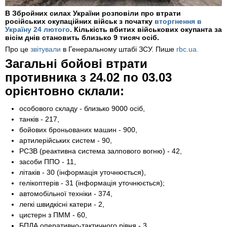
В Збройних силах України розповіли про втрати
російських окупаційних військ з початку
вторгнення в
Україну 24 лютого
. Кількість вбитих військових окупанта за
вісім днів становить близько 9 тисяч осіб.
Про це
звітували
в Генеральному штабі ЗСУ. Пише
rbc.ua.
Загальні бойові втрати
противника з 24.02 по 03.03
орієнтовно склали:
особового складу - близько 9000 осіб,
танків - 217,
бойових броньованих машин - 900,
артилерійських систем - 90,
РСЗВ (реактивна система залпового вогню) - 42,
засоби ППО - 11,
літаків - 30 (інформація уточнюється),
гелікоптерів - 31 (інформація уточнюється);
автомобільної техніки - 374,
легкі швидкісні катери - 2,
цистерн з ПММ - 60,
БПЛА оперативно-тактичного рівня - 3,