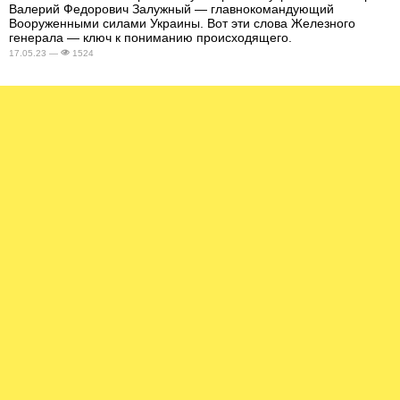
Валерий Федорович Залужный — главнокомандующий
Вооруженными силами Украины. Вот эти слова Железного
генерала — ключ к пониманию происходящего.
17.05.23 —
1524