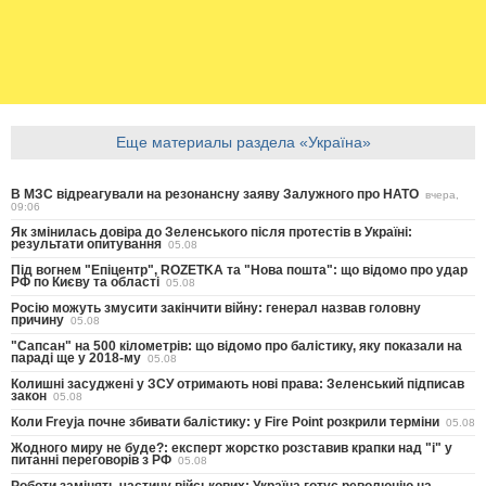
Еще материалы раздела «Україна»
В МЗС відреагували на резонансну заяву Залужного про НАТО
вчера,
09:06
Як змінилась довіра до Зеленського після протестів в Україні:
результати опитування
05.08
Під вогнем "Епіцентр", ROZETKA та "Нова пошта": що відомо про удар
РФ по Києву та області
05.08
Росію можуть змусити закінчити війну: генерал назвав головну
причину
05.08
"Сапсан" на 500 кілометрів: що відомо про балістику, яку показали на
параді ще у 2018-му
05.08
Колишні засуджені у ЗСУ отримають нові права: Зеленський підписав
закон
05.08
Коли Freyja почне збивати балістику: у Fire Point розкрили терміни
05.08
Жодного миру не буде?: експерт жорстко розставив крапки над "і" у
питанні переговорів з РФ
05.08
Роботи замінять частину військових: Україна готує революцію на