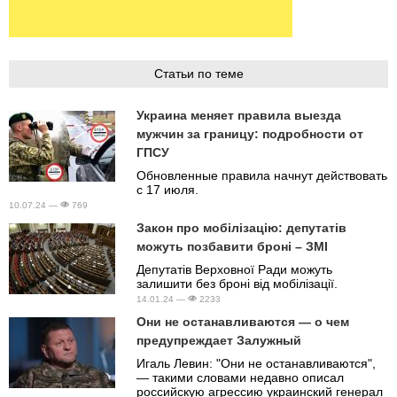
Статьи по теме
Украина меняет правила выезда
мужчин за границу: подробности от
ГПСУ
Обновленные правила начнут действовать
с 17 июля.
10.07.24 —
769
Закон про мобілізацію: депутатів
можуть позбавити броні – ЗМІ
Депутатів Верховної Ради можуть
залишити без броні від мобілізації.
14.01.24 —
2233
Они не останавливаются — о чем
предупреждает Залужный
Игаль Левин: "Они не останавливаются",
— такими словами недавно описал
российскую агрессию украинский генерал