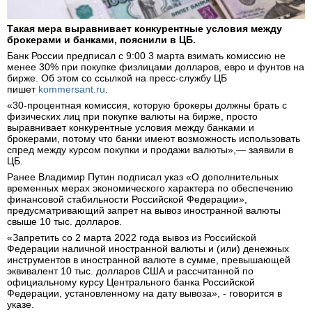
Такая мера выравнивает конкурентные условия между
брокерами и банками, пояснили в ЦБ.
Банк России предписал с 9:00 3 марта взимать комиссию не
менее 30% при покупке физлицами долларов, евро и фунтов на
бирже. Об этом со ссылкой на пресс-службу ЦБ
пишет
kommersant.ru
.
«30-процентная комиссия, которую брокеры должны брать с
физических лиц при покупке валюты на бирже, просто
выравнивает конкурентные условия между банками и
брокерами, потому что банки имеют возможность использовать
спред между курсом покупки и продажи валюты»,— заявили в
ЦБ.
Ранее Владимир Путин подписал указ «О дополнительных
временных мерах экономического характера по обеспечению
финансовой стабильности Российской Федерации»,
предусматривающий запрет на вывоз иностранной валюты
свыше 10 тыс. долларов.
«Запретить со 2 марта 2022 года вывоз из Российской
Федерации наличной иностранной валюты и (или) денежных
инструментов в иностранной валюте в сумме, превышающей
эквивалент 10 тыс. долларов США и рассчитанной по
официальному курсу Центрального банка Российской
Федерации, установленному на дату вывоза», - говорится в
указе.