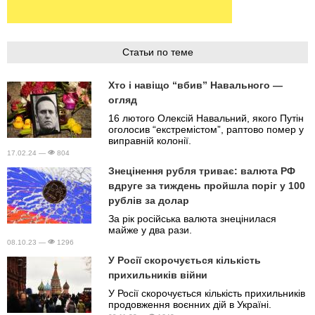
Статьи по теме
Хто і навіщо “вбив” Навального —
огляд
16 лютого Олексій Навальний, якого Путін
оголосив “екстремістом”, раптово помер у
виправній колонії.
17.02.24 —
804
Знецінення рубля триває: валюта РФ
вдруге за тиждень пройшла поріг у 100
рублів за долар
За рік російська валюта знецінилася
майже у два рази.
08.10.23 —
1296
У Росії скорочується кількість
прихильників війни
У Росії скорочується кількість прихильників
продовження воєнних дій в Україні.