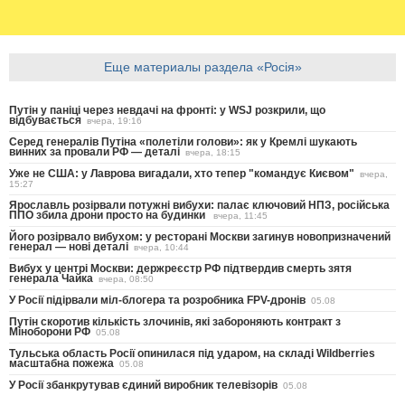
Еще материалы раздела «Росія»
Путін у паніці через невдачі на фронті: у WSJ розкрили, що
відбувається
вчера, 19:16
Серед генералів Путіна «полетіли голови»: як у Кремлі шукають
винних за провали РФ — деталі
вчера, 18:15
Уже не США: у Лаврова вигадали, хто тепер "командує Києвом"
вчера,
15:27
Ярославль розірвали потужні вибухи: палає ключовий НПЗ, російська
ППО збила дрони просто на будинки
вчера, 11:45
Його розірвало вибухом: у ресторані Москви загинув новопризначений
генерал — нові деталі
вчера, 10:44
Вибух у центрі Москви: держреєстр РФ підтвердив смерть зятя
генерала Чайка
вчера, 08:50
У Росії підірвали міл-блогера та розробника FPV-дронів
05.08
Путін скоротив кількість злочинів, які забороняють контракт з
Міноборони РФ
05.08
Тульська область Росії опинилася під ударом, на складі Wildberries
масштабна пожежа
05.08
У Росії збанкрутував єдиний виробник телевізорів
05.08