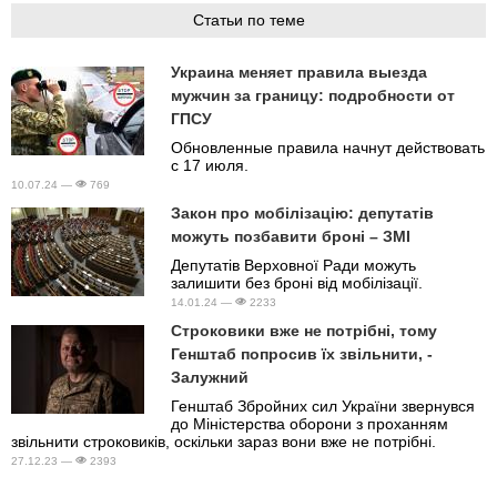
Статьи по теме
Украина меняет правила выезда
мужчин за границу: подробности от
ГПСУ
Обновленные правила начнут действовать
с 17 июля.
10.07.24 —
769
Закон про мобілізацію: депутатів
можуть позбавити броні – ЗМІ
Депутатів Верховної Ради можуть
залишити без броні від мобілізації.
14.01.24 —
2233
Строковики вже не потрібні, тому
Генштаб попросив їх звільнити, -
Залужний
Генштаб Збройних сил України звернувся
до Міністерства оборони з проханням
звільнити строковиків, оскільки зараз вони вже не потрібні.
27.12.23 —
2393