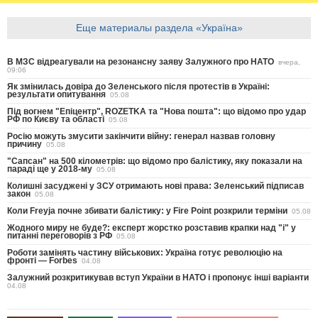
Еще материалы раздела «Україна»
В МЗС відреагували на резонансну заяву Залужного про НАТО
вчера,
09:06
Як змінилась довіра до Зеленського після протестів в Україні:
результати опитування
05.08
Під вогнем "Епіцентр", ROZETKA та "Нова пошта": що відомо про удар
РФ по Києву та області
05.08
Росію можуть змусити закінчити війну: генерал назвав головну
причину
05.08
"Сапсан" на 500 кілометрів: що відомо про балістику, яку показали на
параді ще у 2018-му
05.08
Колишні засуджені у ЗСУ отримають нові права: Зеленський підписав
закон
05.08
Коли Freyja почне збивати балістику: у Fire Point розкрили терміни
05.08
Жодного миру не буде?: експерт жорстко розставив крапки над "і" у
питанні переговорів з РФ
05.08
Роботи замінять частину військових: Україна готує революцію на
фронті — Forbes
04.08
Залужний розкритикував вступ України в НАТО і пропонує інші варіанти
04.08