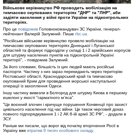
Військове керівництво РФ проводить мобілізацію на
тимчасово окупованих територіях "ДНР" та "ЛНР", аби
задіяти населення у війні проти України на підконтрольних
територіях.
Про це
повідомив
Головнокомандувач ЗС України, генерал-
лейтенант Валерій Залужний. Пише
rbc.ua.
"Російське військове керівництво провело мобілізацію на
тимчасово окупованих територіях Донецької і Луганської
областей та формує підрозділи у складі 1 і 2 армійських корпусів
для штурму населених пунктів на підконтрольній Україні
території", - повідомив Залужний.
За його словами, більшість із цих людей мають російські
паспорти. Частину з них зараз перекидають через територію
Ростовської області, Краснодарський край та тимчасово
окупований Крим для проведення морської наступальної
операції із захоплення Одеси.
Іншу частину вивезли в Бєлгород для штурму Києва в першому
ешелоні у якості "гарматного м’яса".
"Це воєнний злочин і кричуще порушення Конвенції про захист
цивільного населення під час війни. Це також черговий доказ
повного підпорядкування 1 і 2 АК 8-ій армії ЗС РФ", - додали в
ЗСУ.
Раніше ми писали, що ворог від початку вторгнення Росії в
Україну вже
втратив 9 тисяч особового складу.