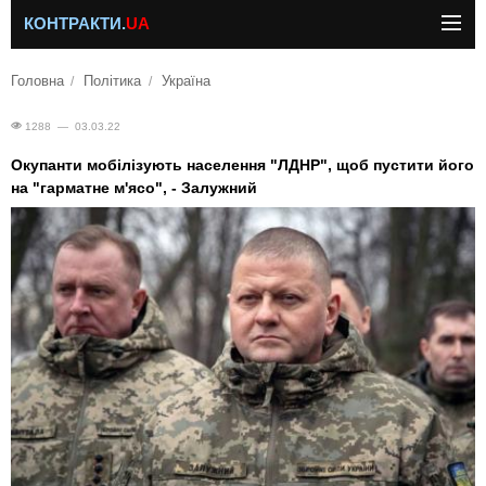
КОНТРАКТИ.
UA
Головна
Політика
Україна
1288 — 03.03.22
Окупанти мобілізують населення "ЛДНР", щоб пустити його
на "гарматне м'ясо", - Залужний