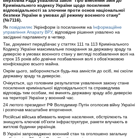
Верховна Рада ухвалила закон "Про внесення змін до
Кримінального кодексу України щодо посилення
відповідальності за злочини проти основ національної
безпеки України в умовах дії режиму воєнного стану"
(№7116).
Як
повідомляє
Укрінформ із посиланням на
Інформаційне
управління Апарату ВРУ
, відповідне рішення ухвалено на
засіданні парламенту в четвер.
Так, документ передбачає у статтях 111 та 113 Кримінального
Кодексу України максимальне покарання за державну зраду та
диверсію в умовах воєнного стану у вигляді позбавлення волі на
строк 15 років або довічне позбавлення волі з обов’язковою
конфіскацією всього майна.
Окрім цього, забороняється будь-яка амністія до осіб, які скоїли
державну зраду та диверсію.
Очікується, що головним результатом ухвалення закону стане
посилення кримінальної відповідальності та справедлива
відповідь тим особам, які вчинять державну зраду або диверсію
на території України у воєнний час.
24 лютого президент РФ Володимир Путін оголосив війну Україні
і розпочав масштабне вторгнення.
Російські війська вбивають мирне населення, обстрілюють та
знищують ключові об'єкти інфраструктури, ракети влучають в
житлові будинки українців.
В Україні запроваджено воєнний стан та оголошено загальну