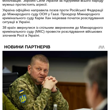
мобілізацію. Збройні Сили України за підтримки всього народу
мужньо протистоять агресії.
Україна офіційно направила позов проти Російської Федерації
до Міжнародного суду ООН у Гаазі. Прокурор Міжнародного
кримінального суду Карім Хан ініціював початок розслідування
ситуації в Україні.
38 країн звернулися із спільним зверненням до Міжнародного
кримінального суду (МКС) провести розслідування військових
злочинів Росії в Україні.