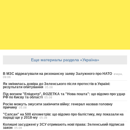
Еще материалы раздела «Україна»
В МЗС відреагували на резонансну заяву Залужного про НАТО
вчера,
09:06
Як змінилась довіра до Зеленського після протестів в Україні:
результати опитування
05.08
Під вогнем "Епіцентр", ROZETKA та "Нова пошта": що відомо про удар
РФ по Києву та області
05.08
Росію можуть змусити закінчити війну: генерал назвав головну
причину
05.08
"Сапсан" на 500 кілометрів: що відомо про балістику, яку показали на
параді ще у 2018-му
05.08
Колишні засуджені у ЗСУ отримають нові права: Зеленський підписав
закон
05.08