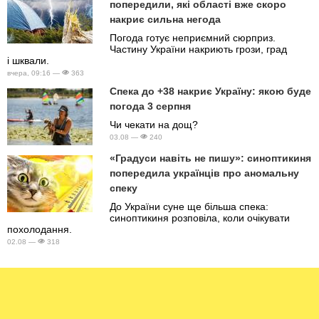
попередили, які області вже скоро
накриє сильна негода
Погода готує неприємний сюрприз.
Частину України накриють грози, град
і шквали.
вчера, 09:16 —
363
Спека до +38 накриє Україну: якою буде
погода 3 серпня
Чи чекати на дощ?
03.08 —
240
«Градуси навіть не пишу»: синоптикиня
попередила українців про аномальну
спеку
До України суне ще більша спека:
синоптикиня розповіла, коли очікувати
похолодання.
02.08 —
318