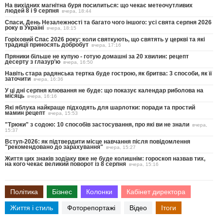
На вихідних магнітна буря посилиться: що чекає метеочутливих
людей 8 і 9 серпня
вчера, 18:44
Спаси, День Незалежності та багато чого іншого: усі свята серпня 2026
року в Україні
вчера, 18:15
Горіховий Спас 2026 року: коли святкують, що святять у церкві та які
традиції приносять добробут
вчера, 17:16
Пряники більше не купую - готую домашні за 20 хвилин: рецепт
десерту з глазур’ю
вчера, 16:50
Навіть стара радянська тертка буде гострою, як бритва: 3 способи, як її
заточити
вчера, 16:36
У ці дні серпня клювання не буде: що показує календар риболова на
місяць
вчера, 16:16
Які яблука найкраще підходять для шарлотки: поради та простий
мамин рецепт
вчера, 15:53
"Трюки" з содою: 10 способів застосування, про які ви не знали
вчера,
15:37
Вступ-2026: як підтвердити місце навчання після повідомлення
"рекомендовано до зарахування"
вчера, 15:27
Життя цих знаків зодіаку вже не буде колишнім: гороскоп назвав тих,
на кого чекає великий поворот із 8 серпня
вчера, 15:16
Політика
Бізнес
Колонки
Кабінет директора
Життя і стиль
Фоторепортажі
Відео
Ітоги