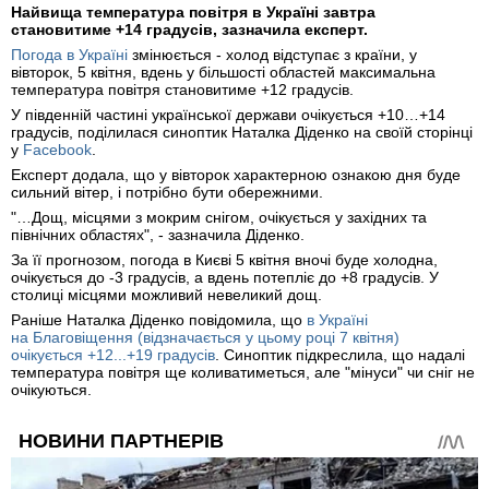
Найвища температура повітря в Україні завтра
становитиме +14 градусів, зазначила експерт.
Погода в Україні
змінюється - холод відступає з країни, у
вівторок, 5 квітня, вдень у більшості областей максимальна
температура повітря становитиме +12 градусів.
У південній частині української держави очікується +10…+14
градусів, поділилася синоптик Наталка Діденко на своїй сторінці
у
Facebook
.
Експерт додала, що у вівторок характерною ознакою дня буде
сильний вітер, і потрібно бути обережними.
"…Дощ, місцями з мокрим снігом, очікується у західних та
північних областях", - зазначила Діденко.
За її прогнозом, погода в Києві 5 квітня вночі буде холодна,
очікується до -3 градусів, а вдень потепліє до +8 градусів. У
столиці місцями можливий невеликий дощ.
Раніше Наталка Діденко повідомила, що
в Україні
на Благовіщення (відзначається у цьому році 7 квітня)
очікується +12...+19 градусів
. Синоптик підкреслила, що надалі
температура повітря ще коливатиметься, але "мінуси" чи сніг не
очікуються.