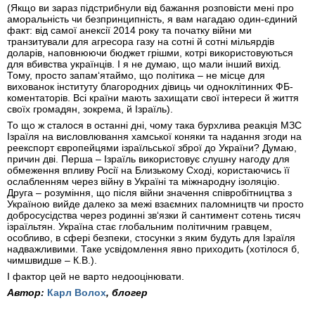
(Якщо ви зараз підстрибнули від бажання розповісти мені про
аморальність чи безпринципність, я вам нагадаю один-єдиний
факт: від самої анексії 2014 року та початку війни ми
транзитували для агресора газу на сотні й сотні мільярдів
доларів, наповнюючи бюджет грішми, котрі використовуються
для вбивства українців. І я не думаю, що мали інший вихід.
Тому, просто запам‘ятаймо, що політика – не місце для
вихованок інституту благородних дівиць чи одноклітинних ФБ-
коментаторів. Всі країни мають захищати свої інтереси й життя
своїх громадян, зокрема, й Ізраїль).
То що ж сталося в останні дні, чому така бурхлива реакція МЗС
Ізраїля на висловлювання хамської коняки та надання згоди на
реекспорт європейцями ізраїльської зброї до України? Думаю,
причин дві. Перша – Ізраїль використовує слушну нагоду для
обмеження впливу Росії на Близькому Сході, користаючись її
ослабленням через війну в Україні та міжнародну ізоляцію.
Друга – розуміння, що після війни значення співробітництва з
Україною вийде далеко за межі взаємних паломництв чи просто
добросусідства через родинні зв‘язки й сантимент сотень тисяч
ізраїльтян. Україна стає глобальним політичним гравцем,
особливо, в сфері безпеки, стосунки з яким будуть для Ізраїля
надважливими. Таке усвідомлення явно приходить (хотілося б,
чимшвидше – К.В.).
І фактор цей не варто недооцінювати.
Автор:
Карл Волох
, блогер