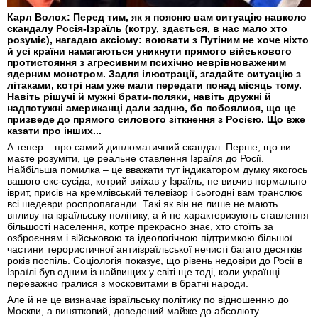
Карл Волох: Перед тим, як я поясню вам ситуацію навколо
скандалу Росія-Ізраїль (котру, здається, в нас мало хто
розуміє), нагадаю аксіому: воювати з Путіним не хоче ніхто
й усі країни намагаються уникнути прямого військового
протистояння з агресивним психічно неврівноваженим
ядерним монстром. Задля ілюстрації, згадайте ситуацію з
літаками, котрі нам уже мали передати понад місяць тому.
Навіть рішучі й мужні брати-поляки, навіть дружні й
надпотужні американці дали задню, бо побоялися, що це
призведе до прямого силового зіткнення з Росією. Що вже
казати про інших...
А тепер – про самий дипломатичний скандал. Перше, що ви
маєте розуміти, це реальне ставлення Ізраїля до Росії.
Найбільша помилка – це вважати тут індикатором думку якогось
вашого екс-сусіда, котрий виїхав у Ізраїль, не вивчив нормально
іврит, присів на кремлівський телевізор і сьогодні вам транслює
всі шедеври роспропаганди. Такі як він не лише не мають
впливу на ізраїльську політику, а й не характеризують ставлення
більшості населення, котре прекрасно знає, хто стоїть за
озброєнням і військовою та ідеологічною підтримкою більшої
частини терористичної антиізраїльської нечисті багато десятків
років поспіль. Соціологія показує, що рівень недовіри до Росії в
Ізраїлі був одним із найвищих у світі ще тоді, коли українці
переважно гралися з московитами в братні народи.
Але й не це визначає ізраїльську політику по відношенню до
Москви, а винятковий, доведений майже до абсолюту