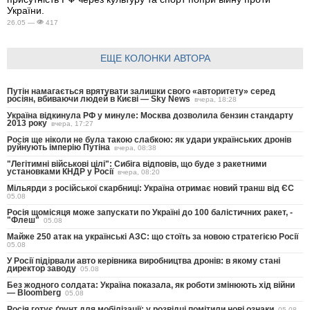
України.
26.05 —
417
ЕЩЕ КОЛОНКИ АВТОРА
Путін намагається врятувати залишки свого «авторитету» серед
росіян, вбиваючи людей в Києві — Sky News
вчера, 18:28
Україна відкинула РФ у минуле: Москва дозволила бензин стандарту
2013 року
вчера, 17:27
Росія ще ніколи не була такою слабкою: як удари українських дронів
руйнують імперію Путіна
вчера, 08:38
"Легітимні військові цілі": Сибіга відповів, що буде з ракетними
установками КНДР у Росії
вчера, 08:20
Мільярди з російської скарбниці: Україна отримає новий транш від ЄС
05.08
Росія щомісяця може запускати по Україні до 100 балістичних ракет, -
"Флеш"
05.08
Майже 250 атак на українські АЗС: що стоїть за новою стратегією Росії
05.08
У Росії підірвали авто керівника виробництва дронів: в якому стані
директор заводу
05.08
Без жодного солдата: Україна показала, як роботи змінюють хід війни
— Bloomberg
05.08
Росія готує ґрунт для мобілізації: у розвідці помітили нові ознаки
05.08