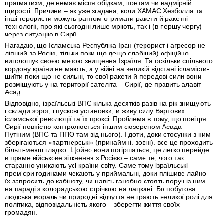
прагматизм, де немає місця обідкам, понтам чи надмірній
щирості. Причини – як уже згадана, коли ХАМАС Хезболла та
інші терористи можуть раптом отримати ракети й ракетні
технології, про які сьогодні лише мріють, так і (в першу чергу) –
через ситуацію в Сирії.
Нагадаю, що Ісламська Республіка Іран (терорист і агресор не
ліпший за Росію, тільки поки що дещо слабший) офіційно
виголошує своєю метою знищення Ізраїля. Та оскільки спільного
кордону країни не мають, а у війні на великій відстані ісламісти-
шиїти поки що не сильні, то свої ракети й передові сили вони
розміщують у на території сателіта – Сирії, де править алавіт
Асад.
Відповідно, ізраїльські ВПС кілька десятків разів на рік знищують
і склади зброї, і пускові установки, й живу силу Вартових
ісламської революції та їх проксі. Проблема в тому, що повітря
Сирії повністю контролюється іншим сюзереном Асада –
Путіним (ВПС та ППО там від нього). І доти, доки стосунки з ним
зберігаються «партнерські» (принаймні, зовні), все це проходить
більш-менш гладко. Щойно вони погіршаться, це легко перейде
в пряме військове зіткнення з Росією – саме те, чого так
старанно уникають усі країни світу. Саме тому ізраїльські
прем‘єри годинами чекають у приймальні, доки плішиве лайно
їх запросить до кабінету, чи навіть ганебно стоять поруч із ним
на параді з колорадською стрічкою на лацкані. Бо побутова
людська мораль чи природні відчуття не грають великої ролі для
політика, відповідальність якого – зберегти життя своїх
громадян.