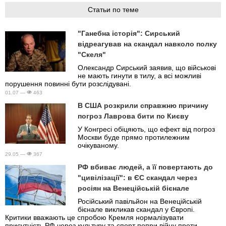
Статьи по теме
"Ганебна історія": Сирський
відреагував на скандал навколо полку
"Скеля"
Олександр Сирський заявив, що військові
не мають гинути в тилу, а всі можливі
порушення повинні бути розслідувані.
01.07 —
463
В США розкрили справжню причину
погроз Лаврова бити по Києву
У Конгресі обіцяють, що ефект від погроз
Москви буде прямо протилежним
очікуваному.
29.05 —
367
РФ вбиває людей, а її повертають до
"цивілізації": в ЄС скандал через
росіян на Венеційській бієнале
Російський павільйон на Венеційській
бієнале викликав скандал у Європі.
Критики вважають це спробою Кремля нормалізувати
присутність РФ через культуру та спорт попри війну проти