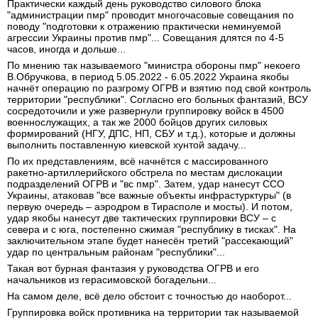
Практически каждый день руководство силового блока
"администрации пмр" проводит многочасовые совещания по
поводу "подготовки к отражению практически неминуемой
агрессии Украины против пмр"... Совещания длятся по 4-5
часов, иногда и дольше...
По мнению так называемого "министра обороны пмр" некоего
В.Обручкова, в период 5.05.2022 - 6.05.2022 Украина якобы
начнёт операцию по разгрому ОГРВ и взятию под свой контроль
территории "республики". Согласно его больных фантазий, ВСУ
сосредоточили и уже развернули группировку войск в 4500
военнослужащих, а так же 2000 бойцов других силовых
формирований (НГУ, ДПС, НП, СБУ и т.д.), которые и должны
выполнить поставленную киевской хунтой задачу...
По их представлениям, всё начнётся с массированного
ракетно-артиллерийского обстрела по местам дислокации
подразделений ОГРВ и "вс пмр". Затем, удар нанесут ССО
Украины, атаковав "все важные объекты инфрастурктуры" (в
первую очередь – аэродром в Тирасполе и мосты). И потом,
удар якобы нанесут две тактических группировки ВСУ – с
севера и с юга, постепенно сжимая "республику в тисках". На
заключительном этапе будет нанесён третий "рассекающий"
удар по центральным районам "республики"...
Такая вот бурная фантазия у руководства ОГРВ и его
начальников из герасимовской богадельни...
На самом деле, всё дело обстоит с точностью до наоборот...
Группировка войск противника на территории так называемой