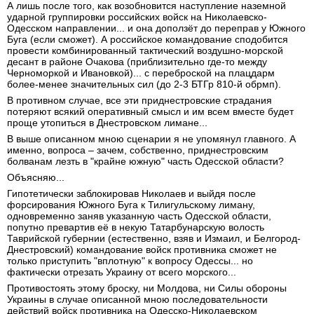
А лишь после того, как возобновится наступление наземной
ударной группировки российских войск на Николаевско-
Одесском направлении... и она доползёт до переправ у Южного
Буга (если сможет). А российское командование сподобится
провести комбинированный тактический воздушно-морской
десант в районе Очакова (приблизительно где-то между
Черноморкой и Ивановкой)... с переброской на плацдарм
более-менее значительных сил (до 2-3 БТГр 810-й обрмп).
В противном случае, все эти приднестровские страдания
потеряют всякий оперативный смысл и им всем вместе будет
проще утопиться в Днестровском лимане...
В выше описанном мною сценарии я не упомянул главного. А
именно, вопроса – зачем, собственно, приднестровским
болванам лезть в "крайне южную" часть Одесской области?
Объясняю...
Гипотетически заблокировав Николаев и выйдя после
форсирования Южного Буга к Тилигульскому лиману,
одновременно заняв указанную часть Одесской области,
попутно превартив её в некую Татарбунарскую волость
Таврийской губернии (естественно, взяв и Измаил, и Белгород-
Днестровский) командование войск противника сможет не
только приступить "вплотную" к вопросу Одессы... но
фактически отрезать Украину от всего морского...
Противостоять этому броску, ни Молдова, ни Силы обороны
Украины в случае описанной мною последовательности
действий войск противника на Одесско-Николаевском