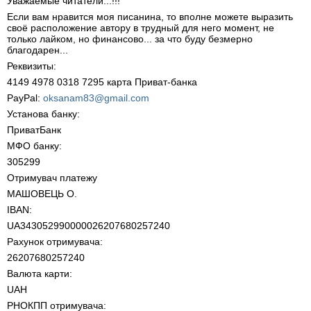
Уважаемые читатели...!!!
Если вам нравится моя писанина, то вполне можете выразить
своё расположение автору в трудный для него момент, не
только лайком, но финансово... за что буду безмерно
благодарен...
Реквизиты:
4149 4978 0318 7295 карта Приват-банка
PayPal:
oksanam83@gmail.com
Установа банку:
ПриватБанк
МФО банку:
305299
Отримувач платежу
МАШОВЕЦЬ О.
IBAN:
UA343052990000026207680257240
Рахунок отримувача:
26207680257240
Валюта карти:
UAH
РНОКПП отримувача: