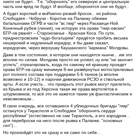
никто не будет... Т.е. "оборонять" его северную и центральную
часть они вряд ли будут. И вообще, оборонятся они не будут...
А будет короткий и внИзапно-резкий бросок... из района
Слободзея - Чобручи - Коротне на Паланку обеими
батальонами ОГРВ и части "вс пмр" через Раскаеци-Ной.
Конечный рубеж (линия), на которую эта орава "пмр-овских"
БТР-ов рванёт – Старокозачье - Красная Коса. По сути,
приднестровским "чудо-богатырям" придётся пробить весьма
неширокий и недлинный коридор, я бы даже сказал,
коридорчик, через верхушку Каушанского "кармана" Молдовы.
Даже в том состоянии, в котором они находятся нынче... им это
вполне по силам. Молдова просто не успеет, ну или "не захочет
успеть", отреагировать, когда по самому её краешку проедет
орава БТР-ов сразу минимум 8-ми развёрнутых мотострелковых
рот полного состава при поддержки 5-6 танков (а вполне
возможно и 10-12) и парочки дивизионов РСЗО и ствольной
арты. А если учесть... что прикрыть этот рывок могут прилететь
из Крыма и из под Херсона такая же орава вертолётов и
штурмовиков, то всё это не кажется таким уж фантастическим и
невозможным...
В свою очередь, все оставшиеся 4 ублюдочных бригады "пмр"
останутся у Тирасполя и Слободзеи "оборонять сердце
республики" (естественно не сам Тирасполь, а его аэродром...
для переброски на него после рывка к Паланке, "основных
сил")...
Но произойдёт это не сразу и не само по себе...