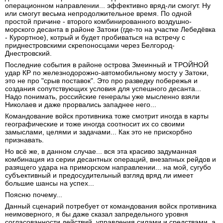
операционном направлении... эффективно вряд-ли смогут. Ну
или смогут весьма непродолжительное время. По одной
простой причине - второго комбинированного воздушно-
морского десанта в районе Затоки (где-то на участке Лебедёвка
- Курортное), котрый и будет пробиваться на встречу с
приднестровскими скрепоносцами через Белгород-
Днестровский.
Последние события в районе острова Змеинный и ТРОЙНОЙ
удар КР по железнодорожно-автомобильному мосту у Затоки,
это не про "срыв поставок". Это про разведку побережья и
создания сопутствующих условия для успешного десанта...
Надо понимать, российские генералы уже мысленно взяли
Николаев и даже прорвались западнее него...
Командование войск противника тоже смотрит иногда в карты
географические и тоже иногда соотносит их со своими
замыслами, целями и задачами... Как это не прискорбно
признавать.
Но всё же, в данном случае... вся эта красиво задуманная
комбинация из серии десантных операций, внезапных рейдов и
разящего удара на приморском направлении... на мой, сугубо
субъективный и предосудительный взгляд вряд ли имеет
большие шансы на успех...
Поясню почему...
Данный сценарий потребует от командования войск противника
неимоверного, я бы даже сказал запредельного уровня
согласованности действий, управления силами и средствами, а