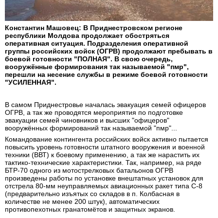
Константин Машовец: В Приднестровском регионе
республики Молдова продолжает обостряться
оперативная ситуация. Подразделения оперативной
группы российских войск (ОГРВ) продолжают пребывать в
боевой готовности "ПОЛНАЯ". В свою очередь,
вооружённые формирования так называемой "пмр",
перешли на несение службы в режиме боевой готовности
"УСИЛЕННАЯ".
В самом Приднестровье началась эвакуация семей офицеров
ОГРВ, а так же проводятся мероприятия по подготовке
эвакуации семей чиновников и высших "офицеров"
вооружённых формирований так называемой "пмр"...
Командование контингента российских войск активно пытается
повысить уровень готовности штатного вооружения и военной
техники (ВВТ) к боевому применению, а так же нарастить их
тактико-технические характеристики. Так, например, на ряде
БТР-70 одного из мотострелковых батальонов ОГРВ
произведены работы по установке внештатных установок для
отстрела 80-мм неуправляемых авиационных ракет типа С-8
(предварительно изъятых со складов в п. Колбасная в
количестве не менее 200 штук), автоматических
противопехотных гранатомётов и защитных экранов.