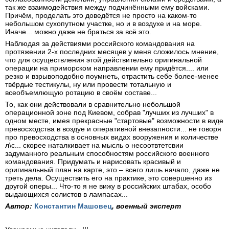
так же взаимодействия между подчинёнными ему войсками.
Причём, проделать это доведётся не просто на каком-то
небольшом сухопутном участке, но и в воздухе и на море.
Иначе... можно даже не браться за всё это.
Наблюдая за действиями российского командования на
протяжении 2-х последних месяцев у меня сложилось мнение,
что для осуществления этой действительно оригинальной
операции на приморском направлении ему придётся.... или
резко и взрывоподобно поумнеть, отрастить себе более-менее
твёрдые тестикулы, ну или провести тотальную и
всеобъемлющую ротацию в своём составе...
То, как они действовали в сравнительно небольшой
операционной зоне под Киевом, собрав "лучших из лучших" в
одном месте, имея прекрасные "стартовые" возможности в виде
превосходства в воздуе и оперативной внезапности... не говоря
про превосходства в основных видах вооружения и количестве
л\с... скорее наталкивает на мысль о несоотвтетсвии
задуманного реальным способностям российского военного
командования. Придумать и нарисовать красивый и
оригинальный план на карте, это – всего лишь начало, даже не
треть дела. Осуществить его на практике, это совершенно из
другой оперы... Что-то я не вижу в российских штабах, особо
выдающихся солистов в лампасах...
Автор:
Константин Машовец
, военный эксперт