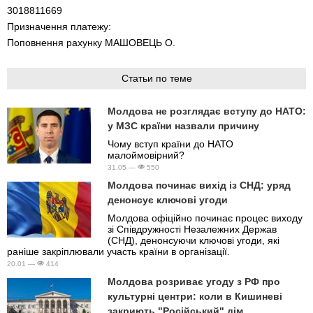
3018811669
Призначення платежу:
Поповнення рахунку МАШОВЕЦЬ О.
Статьи по теме
Молдова не розглядає вступу до НАТО:
у МЗС країни назвали причину
Чому вступ країни до НАТО
малоймовірний?
31.05 —
550
Молдова починає вихід із СНД: уряд
денонсує ключові угоди
Молдова офіційно починає процес виходу
зі Співдружності Незалежних Держав
(СНД), денонсуючи ключові угоди, які
раніше закріплювали участь країни в організації.
20.01 —
414
Молдова розриває угоду з РФ про
культурні центри: коли в Кишиневі
закриють "Російський" дім