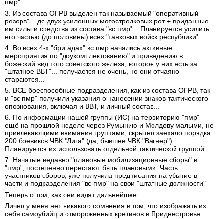
пмр"
3. Из состава ОГРВ выделен так называемый "оперативный
резерв" – до двух усиленных мотострелковых рот + приданные
им силы и средства из состава "вс пмр"... Планируется усилить
его частью (до половины) всех "танковых войск республики".
4. Во всех 4-х "бригадах" вс пмр начались активные
мероприятия по "доукомплектованию" и приведению в
божеский вид того советского железа, которое у них есть за
"штатное ВВТ"... получается не очень, но они отчаяно
стараются...
5. ВСЕ боеспособные подразделения, как из состава ОГРВ, так
и "вс пмр" получили указания о нанесении знаков тактического
опознования, включая и ВВТ, и личный состав...
6. По информации нашей группы (ИС) на территорию "пмр"
ещё на прошлой неделе через Румынию и Молдову малыми, не
привлекающими внимания группами, скрытно заехало порядка
200 боевиков ЧВК "Лига" (да, бывшее ЧВК "Вагнер").
Планируется их использовать отдельной тактической группой.
7. Начатые недавно "плановые мобилизационные сборы" в
"пмр", постепенно перестают быть плановыми. Часть
участников сборов, уже получила предписания на убытие в
части и подразделения "вс пмр" на свои "штатные должности"
Теперь о том, как они видят дальнейшее...
Лично у меня нет никакого сомнения в том, что изображать из
себя самоубийц и отмороженных кретинов в Приднестровье