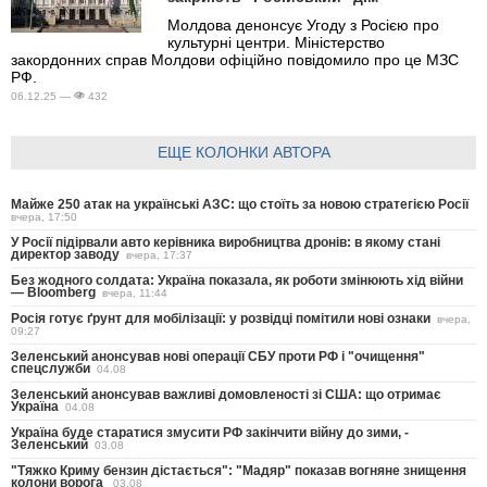
Молдова денонсує Угоду з Росією про
культурні центри. Міністерство
закордонних справ Молдови офіційно повідомило про це МЗС
РФ.
06.12.25 —
432
ЕЩЕ КОЛОНКИ АВТОРА
Майже 250 атак на українські АЗС: що стоїть за новою стратегією Росії
вчера, 17:50
У Росії підірвали авто керівника виробництва дронів: в якому стані
директор заводу
вчера, 17:37
Без жодного солдата: Україна показала, як роботи змінюють хід війни
— Bloomberg
вчера, 11:44
Росія готує ґрунт для мобілізації: у розвідці помітили нові ознаки
вчера,
09:27
Зеленський анонсував нові операції СБУ проти РФ і "очищення"
спецслужби
04.08
Зеленський анонсував важливі домовленості зі США: що отримає
Україна
04.08
Україна буде старатися змусити РФ закінчити війну до зими, -
Зеленський
03.08
"Тяжко Криму бензин дістається": "Мадяр" показав вогняне знищення
колони ворога
03.08