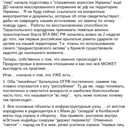
"пмр" начала подготовку к "отражению агрессии Украины" ещё
ДО начала массированного вторжения вс рф на территорию
Украины... Я не буду сейчас ссылаться на конкретные
мероприятия и документы, которые об этом свидетельствуют...
дабы не навредить нашим источникам, но замечу по этому
поводу одно... Работы по восстановлению способности
Тираспольского аэродрома принимать тяжёлые военно-
транспортные борта ВТА ВКС РФ начались ровно за 2 недели
до того, как первые российские крылатые ракеты ударили по
целям на нашей территории. Т.е. планы по использованию
своего "приднестровского актива" у Кремля существовали
задолго до нынешнего момента...
Теперь, собственно о том, что именно происходит в
Приднестровье в военном отношении и как оно всё МОЖЕТ
выглядеть на практике...
Итак... сначала о том, что УЖЕ есть...
1. Оба "линейных" батальона ОГРВ постепенно, скажем так,
плавно спускаются к югу "республики". Ту да же, надо понимать,
постепенно и сместится вскорости и наиболее боеспособная
часть того, что называется "вс пмр"... чуть ниже поясню почему
так происходит...
2. Все основные объекты и инфраструктурные узлы ... от мостов
аэродрома и радиоцентра в с.Маяк до "складов" в Колбасной
взяты под охрану и оборону... Как правило, россияне внутри,
мЭстные индейцы снаружи "держат периметр". Отменено
"святое" – парад на 9-е мая, резко усилена охрана "первых лиц