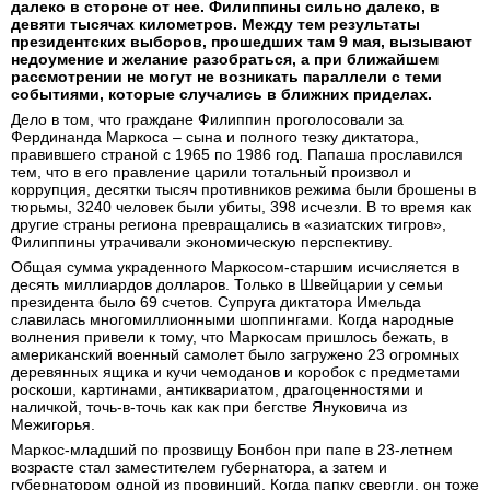
далеко в стороне от нее. Филиппины сильно далеко, в
девяти тысячах километров. Между тем результаты
президентских выборов, прошедших там 9 мая, вызывают
недоумение и желание разобраться, а при ближайшем
рассмотрении не могут не возникать параллели с теми
событиями, которые случались в ближних приделах.
Дело в том, что граждане Филиппин проголосовали за
Фердинанда Маркоса – сына и полного тезку диктатора,
правившего страной с 1965 по 1986 год. Папаша прославился
тем, что в его правление царили тотальный произвол и
коррупция, десятки тысяч противников режима были брошены в
тюрьмы, 3240 человек были убиты, 398 исчезли. В то время как
другие страны региона превращались в «азиатских тигров»,
Филиппины утрачивали экономическую перспективу.
Общая сумма украденного Маркосом-старшим исчисляется в
десять миллиардов долларов. Только в Швейцарии у семьи
президента было 69 счетов. Супруга диктатора Имельда
славилась многомиллионными шоппингами. Когда народные
волнения привели к тому, что Маркосам пришлось бежать, в
американский военный самолет было загружено 23 огромных
деревянных ящика и кучи чемоданов и коробок с предметами
роскоши, картинами, антиквариатом, драгоценностями и
наличкой, точь-в-точь как как при бегстве Януковича из
Межигорья.
Маркос-младший по прозвищу Бонбон при папе в 23-летнем
возрасте стал заместителем губернатора, а затем и
губернатором одной из провинций. Когда папку свергли, он тоже