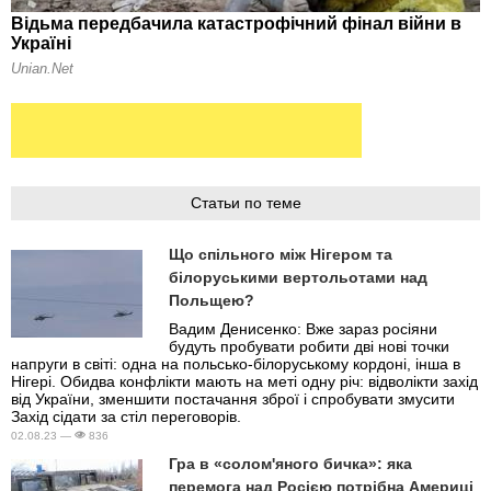
Статьи по теме
Що спільного між Нігером та
білоруськими вертольотами над
Польщею?
Вадим Денисенко: Вже зараз росіяни
будуть пробувати робити дві нові точки
напруги в світі: одна на польсько-білоруському кордоні, інша в
Нігері. Обидва конфлікти мають на меті одну річ: відволікти захід
від України, зменшити постачання зброї і спробувати змусити
Захід сідати за стіл переговорів.
02.08.23 —
836
Гра в «солом'яного бичка»: яка
перемога над Росією потрібна Америці