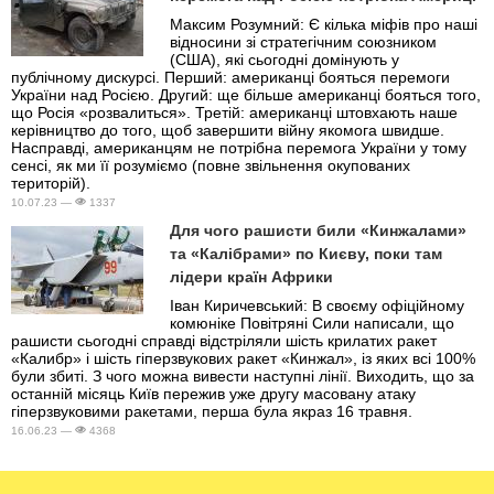
Максим Розумний: Є кілька міфів про наші
відносини зі стратегічним союзником
(США), які сьогодні домінують у
публічному дискурсі. Перший: американці бояться перемоги
України над Росією. Другий: ще більше американці бояться того,
що Росія «розвалиться». Третій: американці штовхають наше
керівництво до того, щоб завершити війну якомога швидше.
Насправді, американцям не потрібна перемога України у тому
сенсі, як ми її розуміємо (повне звільнення окупованих
територій).
10.07.23 —
1337
Для чого рашисти били «Кинжалами»
та «Калібрами» по Києву, поки там
лідери країн Африки
Іван Киричевський: В своєму офіційному
комюніке Повітряні Сили написали, що
рашисти сьогодні справді відстріляли шість крилатих ракет
«Калибр» і шість гіперзвукових ракет «Кинжал», із яких всі 100%
були збиті. З чого можна вивести наступні лінії. Виходить, що за
останній місяць Київ пережив уже другу масовану атаку
гіперзвуковими ракетами, перша була якраз 16 травня.
16.06.23 —
4368