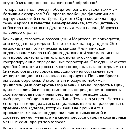
неустойчива перед пропагандистской обработкой.
Теперь понятно, почему победа Бонбона не стала таким уж
большим сюрпризом? Он просто пообещал филиппинцам
вернуть «золотой век». Дочка Дутерте Сара составила пару
сыну Маркоса в качестве вице-президента, что существенно
добавило голосов: клан Дутерте влиятелен на юге, Маркосы –
на севере страны.
Как видим, говорить о возвращении Маркосов не приходится,
они никуда и не уходили. Так, отъехали на пару годков. Это
национальная политическая традиция Филиппин, где
подавляющее число выборных должностей занимают члены
или представители влиятельных политических династий,
контролирующие определенные территории. Отсюда и качество
судебной власти и прессы. Конечно же, политика неотделима от
бизнеса: богатство сорока ведущих семей составляет три
четверти национального валового продукта. Попытки бросить
им вызов обречены. Знаменитый и безумно любимый
филиппинцами боксер-сенатор Мэнни Пакьяо, гордость нации,
один из величайших спортсменов в истории, не смог показать
сколько-нибудь приличный результат на президентских
выборах, в победе на которых был абсолютно уверен. Человек-
легенда, выходец из самых социальных низов, он рассорился с
президентом Дутерте, который вначале прочил его в
преемники, лишился поддержки влиятельных семей и,
соответственно, медиа, а на своем ресурсе сумел набрать лишь
меньше семи процентов голосов.
Когда за демократию выдается бессменное правление одних и