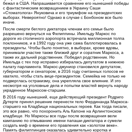
бежал в США. Напрашивается сравнение его нынешней победы
с фантастическим возвращением в Украину Саши
«Стоматолога» Януковича и его триумфом на президентских
выборах. Невероятно! Однако в случае с Бонбоном все было
иначе.
После смерти беглого диктатора членам его семьи было
разрешено вернуться на Филиппины. Имельду Маркос по
дороге из столичного аэропорта встречала миллионная толпа
поклонников, и в 1992 году она уже сама баллотировалась в
президенты. Чтобы было понятно, в выборах, кроме вдовы,
принимали участие также близкий друг и соратник Маркоса, а
также их дальний родственник. Победил родственник. Но
Имельда с тех пор исправно избиралась депутатом в нижнюю
палату парламента. Маркос-джуниор становился депутатом,
губернатором и сенатором, в 2016 году считанных голосов не
хватило, чтобы стать вице-президентом. Семейка не только не
подверглась остракизму, она укрепляла свое влияние. И это
несмотря на уголовные дела и попытки властей вернуть народу
украденное Маркосом-старшим.
В 2016 году нынешний, еще действующий президент Родриго
Дутерте принял решение перенести тело Фердинанда Маркоса-
старшего на Кладбище национальных героев. Как тогда писали,
это все равно, что похоронить Аль Капоне на Арлингтонском
кладбище. Но Маркосы все годы после возвращения вели
кампанию по отмыванию имени папаши-диктатора и сумели
создать миф о времени его правления как «золотом веке».
Память филиппинцев оказалась удивительно коротка и