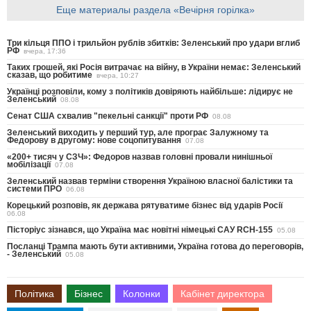
Еще материалы раздела «Вечірня горілка»
Три кільця ППО і трильйон рублів збитків: Зеленський про удари вглиб
РФ
вчера, 17:36
Таких грошей, які Росія витрачає на війну, в України немає: Зеленський
сказав, що робитиме
вчера, 10:27
Українці розповіли, кому з політиків довіряють найбільше: лідирує не
Зеленський
08.08
Сенат США схвалив "пекельні санкції" проти РФ
08.08
Зеленський виходить у перший тур, але програє Залужному та
Федорову в другому: нове соцопитування
07.08
«200+ тисяч у СЗЧ»: Федоров назвав головні провали нинішньої
мобілізації
07.08
Зеленський назвав терміни створення Україною власної балістики та
системи ПРО
06.08
Корецький розповів, як держава рятуватиме бізнес від ударів Росії
06.08
Пісторіус зізнався, що Україна має новітні німецькі САУ RCH-155
05.08
Посланці Трампа мають бути активними, Україна готова до переговорів,
- Зеленський
05.08
Політика
Бізнес
Колонки
Кабінет директора