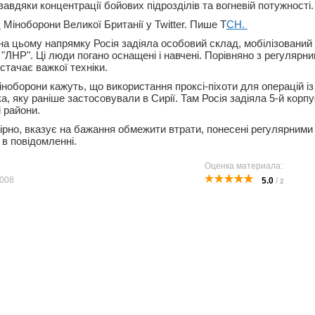
завдяки концентрації бойових підрозділів та вогневій потужності.
є
Міноборони Великої Британії у Twitter. Пише Т
СН.
на цьому напрямку Росія задіяла особовий склад, мобілізований 
"ЛНР". Ці люди погано оснащені і навчені. Порівняно з регулярн
истачає важкої техніки.
оборони кажуть, що використання проксі-піхоти для операцій із 
а, яку раніше застосовували в Сирії. Там Росія задіяла 5-й корпус
і райони.
вірно, вказує на бажання обмежити втрати, понесені регулярними
 в повідомленні.
Оценка материала:
008
5.0
/
2