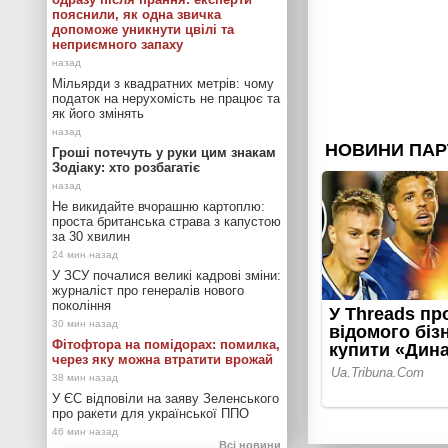
пояснили, як одна звичка
допоможе уникнути цвілі та
неприємного запаху
Мільярди з квадратних метрів: чому
податок на нерухомість не працює та
як його змінять
Гроші потечуть у руки цим знакам
Зодіаку: хто розбагатіє
Не викидайте вчорашню картоплю:
проста британська страва з капустою
за 30 хвилин
У ЗСУ почалися великі кадрові зміни:
журналіст про генералів нового
покоління
Фітофтора на помідорах: помилка,
через яку можна втратити врожай
У ЄС відповіли на заяву Зеленського
про ракети для української ППО
Всі новини