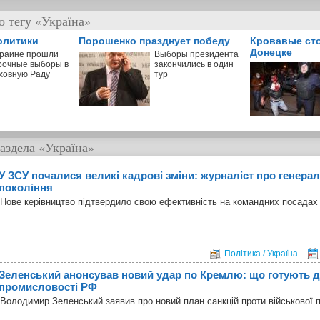
о тегу «Україна»
олитики
Порошенко празднует победу
Кровавые ст
Донецке
краине прошли
Выборы президента
рочные выборы в
закончились в один
ховную Раду
тур
аздела
«Україна»
У ЗСУ почалися великі кадрові зміни: журналіст про генерал
покоління
Нове керівництво підтвердило свою ефективність на командних посадах в
Політика / Україна
Зеленський анонсував новий удар по Кремлю: що готують д
промисловості РФ
Володимир Зеленський заявив про новий план санкцій проти військової 