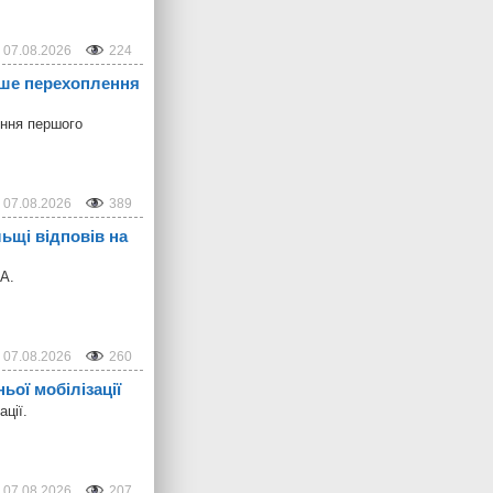
07.08.2026
224
ерше перехоплення
ення першого
07.08.2026
389
ьщі відповів на
ПА.
07.08.2026
260
ьої мобілізації
ції.
07.08.2026
207