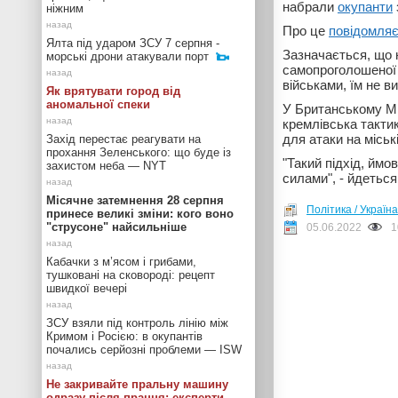
набрали
окупанти
ніжним
Про це
повідомля
Ялта під ударом ЗСУ 7 серпня -
Зазначається, що 
морські дрони атакували порт
самопроголошеної 
військами, їм не в
Як врятувати город від
аномальної спеки
У Британському Мін
кремлівська тактик
для атаки на міськ
Захід перестає реагувати на
прохання Зеленського: що буде із
"Такий підхід, ймо
захистом неба — NYT
силами", - йдеться
Місячне затемнення 28 серпня
Політика / Україна
принесе великі зміни: кого воно
"струсоне" найсильніше
05.06.2022
1
Кабачки з м’ясом і грибами,
тушковані на сковороді: рецепт
швидкої вечері
ЗСУ взяли під контроль лінію між
Кримом і Росією: в окупантів
почались серйозні проблеми — ISW
Не закривайте пральну машину
одразу після прання: експерти