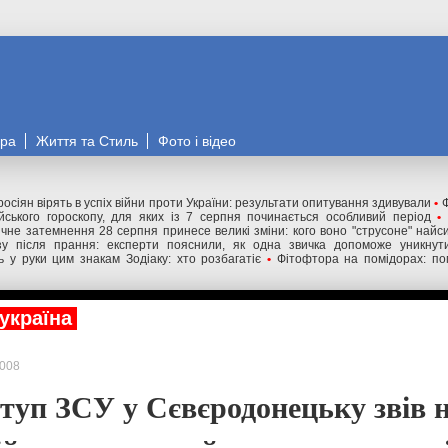
ора
Життя та Стиль
Фото і відео
росіян вірять в успіх війни проти України: результати опитування здивували
•
Ф
йського гороскопу, для яких із 7 серпня починається особливий період
•
чне затемнення 28 серпня принесе великі зміни: кого воно "струсоне" найс
у після прання: експерти пояснили, як одна звичка допоможе уникнути
ь у руки цим знакам Зодіаку: хто розбагатіє
•
Фітофтора на помідорах: по
україна
008
туп ЗСУ у Сєвєродонецьку звів 