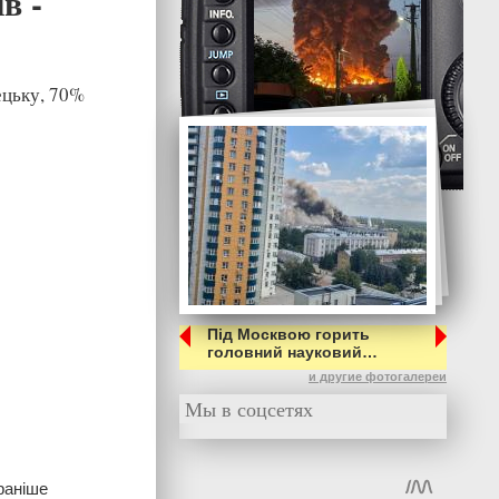
в -
ецьку, 70%
Під Москвою горить
головний науковий…
и другие фотогалереи
Мы в соцсетях
раніше