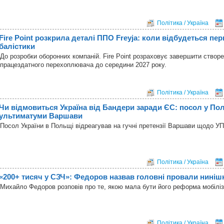
Політика / Україна
Fire Point розкрила деталі ППО Freyja: коли відбудеться п
балістики
До розробки оборонних компаній. Fire Point розраховує завершити створ
працездатного перехоплювача до середини 2027 року.
Політика / Україна
Чи відмовиться Україна від Бандери заради ЄС: посол у Пол
ультиматуми Варшави
Посол України в Польщі відреагував на гучні претензії Варшави щодо У
Політика / Україна
«200+ тисяч у СЗЧ»: Федоров назвав головні провали нинішн
Михайло Федоров розповів про те, якою мала бути його реформа мобіліза
Політика / Україна