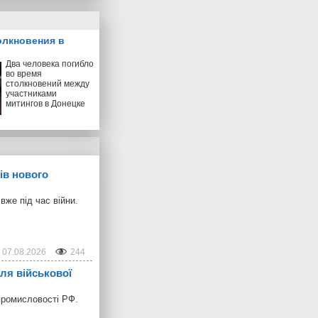
олкновения в
Два человека погибло
во время
столкновений между
участниками
митингов в Донецке
ів нового
же під час війни.
07.08.2026
244
ля військової
промисловості РФ.