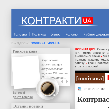
Головна
Політика
Бізнес
Колонки
Кабінет директ
ПОЛІТИКА
УКРАЇНА
НОВИНИ ДНЯ:
Скільки 
Ранкова кава
гри: чотири знаки кита
аномальної спеки
•
Міся
Український
пральну машину одраз
запаху
•
Гроші потечут
наступ знищив
втратити врожай
одну з головних
переваг РФ: навіть
політика
Путін припинив…
05.06.2022
1
Всі гості
Контрнас
Дайте горілки
Останні новини