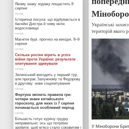
попередн
Якому знаку зодіаку пощастить 8
серпня
Міноборо
Історична посуха: що відбувається в
Українські захис
басейні Дністра й чому міліє
водосховище
територій якого 
Магнітні бурі: прогноз на вихідні, 8–9
серпня
Скільки росіян вірять в успіх
війни проти України: результати
опитування здивували
Зеленський виходить у перший тур,
але програє Залужному та Федорову
в другому: нове соцопитування
Фортуна змінить правила гри:
чотири знаки китайського
гороскопу, для яких із 7 серпня
починається особливий період
Більшість готує курячу грудку
неправильно: ось що потрібно
У Міноборони Брита
зробити, щоб м’ясо стало соковитим і