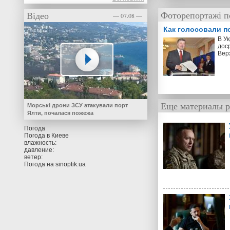
Фоторепортажі п
Відео
— 07.08 —
Как голосовали п
В У
дос
Вер
Еще материалы р
Морські дрони ЗСУ атакували порт
Ялти, почалася пожежа
Погода
Погода в
Киеве
влажность:
давление:
ветер:
Погода на
sinoptik.ua