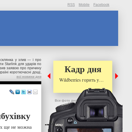
RSS
Mobile
Facebook
склянка у злив — і про
и Starlink для ударів по
Кадр дня
зив заявою про причину
раїні короткочасні дощі,
всі новини дня
Wildberries горить у…
Все фото дня
ибухівку
них ще не можна