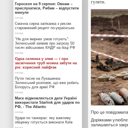
гуляти.
Гороскоп на 9 серпня: Овнам –
прислухатися, Рибам – відпустити
минуле
Смачна сирна запіканка з рисом:
старовинний рецепт по-українськи
"Не для мирних умов готують":
Зеленський заявив про загрозу 50
тисяч військових КНДР на боці РФ
Одна склянка у злив — і про
засмічення труб можна забути на
рік: корисний лайфгак
Путін тисне на Лукашенка:
Зеленський розповів, що вже робить
Білорусь для армії РФ
Маск відмовляється дати Україні
використати Starlink для ударів по
РФ, - The Atlantic
Про це повідомил
Удари по танкерах: яку важливу
Доріжками улюблени
обіцянку готується виконати Київ
залишаються закри