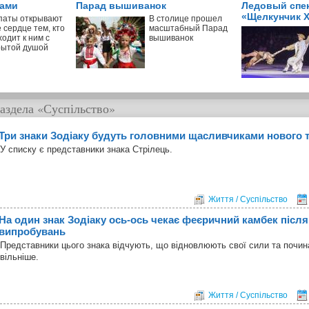
пами
Парад вышиванок
Ледовый спе
«Щелкунчик X
паты открывают
В столице прошел
 сердце тем, кто
масштабный Парад
одит к ним с
вышиванок
рытой душой
аздела
«Суспільство»
Три знаки Зодіаку будуть головними щасливчиками нового 
У списку є представники знака Стрілець.
Життя / Суспільство
На один знак Зодіаку ось-ось чекає феєричний камбек після
випробувань
Представники цього знака відчують, що відновлюють свої сили та почин
вільніше.
Життя / Суспільство