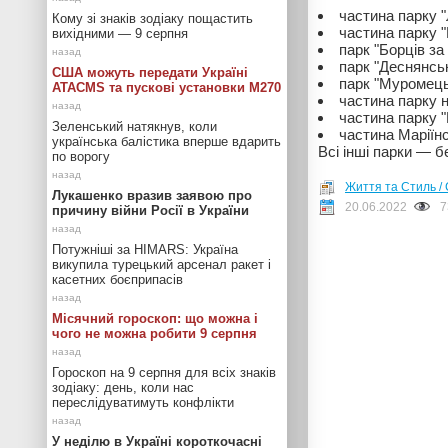
частина парку "
Кому зі знаків зодіаку пощастить
частина парку "
вихідними — 9 серпня
парк "Борців за
парк "Деснянсь
США можуть передати Україні
парк "Муромец
ATACMS та пускові установки M270
частина парку н
частина парку 
Зеленський натякнув, коли
частина Маріїн
українська балістика вперше вдарить
Всі інші парки — б
по ворогу
Життя та Стиль / 
Лукашенко вразив заявою про
20.06.2022
7
причину війни Росії в України
Потужніші за HIMARS: Україна
викупила турецький арсенал ракет і
касетних боєприпасів
Місячний гороскоп: що можна і
чого не можна робити 9 серпня
Гороскоп на 9 серпня для всіх знаків
зодіаку: день, коли нас
переслідуватимуть конфлікти
У неділю в Україні короткочасні