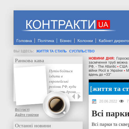
Головна
Політика
Бізнес
Колонки
Кабінет директ
ЖИТТЯ ТА СТИЛЬ
СУСПІЛЬСТВО
НОВИНИ ДНЯ:
Гороск
Ранкова кава
засмічення труб можна 
РФ, - The Atlantic
•
США м
Путін боїться
війни Росії в України
•
М
вдень до +33°
їздити в
європейські
життя та с
регіони РФ, куди
дістають дрони,…
20.06.2022
7
Всі парки
Всі гості
Дайте горілки
Всі парки та скв
Останні новини