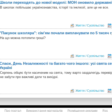
Школи переходять до нової моделі: МОН оновило державні 
В школах побільшає українознавства, історії та інклюзії, але це не все.
Життя / Суспільство
"Пакунок школяра": сім'ям почали виплачувати по 5 тисяч 
На що можна потопити гроші?
Життя / Суспільство
Спаси, День Незалежності та багато чого іншого: усі свята с
Україні
Серпень обіцяє бути насиченим на свята, тому варто заздалегідь переві
не забути про важливі дати та вихідні.
Життя / Суспільство
Про портал
Використання матеріалів
Розміщення реклами
Rss