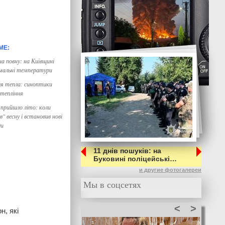
а повну: на Київщині
мальні температури
ля тепла: синоптики
отепління
 прийшло літо: коли
" весну і встановив нові
ди
11 днів пошуків: на
Буковині поліцейські…
и другие фотогалереи
Мы в соцсетях
<
>
н, які