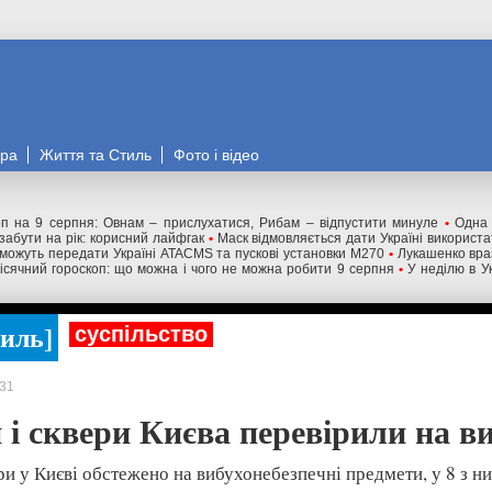
ора
Життя та Стиль
Фото і відео
оп на 9 серпня: Овнам – прислухатися, Рибам – відпустити минуле
•
Одна 
забути на рік: корисний лайфгак
•
Маск відмовляється дати Україні використат
ожуть передати Україні ATACMS та пускові установки M270
•
Лукашенко вра
ісячний гороскоп: що можна і чого не можна робити 9 серпня
•
У неділю в Ук
тиль
суспільство
31
 і сквери Києва перевірили на в
ери у Києві обстежено на вибухонебезпечні предмети, у 8 з 