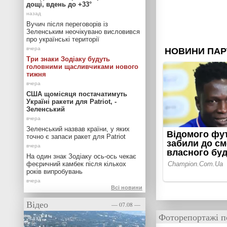
дощі, вдень до +33°
Вучич після переговорів із
Зеленським неочікувано висловився
про українські території
Три знаки Зодіаку будуть
головними щасливчиками нового
тижня
США щомісяця постачатимуть
Україні ракети для Patriot, -
Зеленський
Зеленський назвав країни, у яких
точно є запаси ракет для Patriot
На один знак Зодіаку ось-ось чекає
феєричний камбек після кількох
років випробувань
Всі новини
Відео
— 07.08 —
Фоторепортажі п