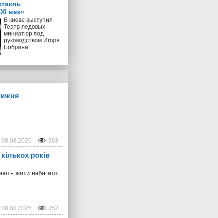
ктакль
XI век»
В киеве выступил
Театр ледовых
миниатюр под
руководством Игоря
Бобрина
тижня
08.08.2026
363
 кількох років
ають жити набагато
08.08.2026
352