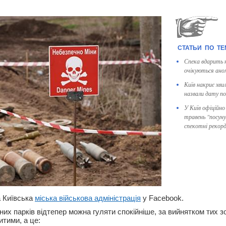
Спека вдарить н
очікуються ано
Київ накриє хви
назвали дату п
У Київ офіційно
травень "посунув
спекотні рекор
а Київська
міська військова адміністрація
у Facebook.
х парків відтепер можна гуляти спокійніше, за вийнятком тих зо
тими, а це: