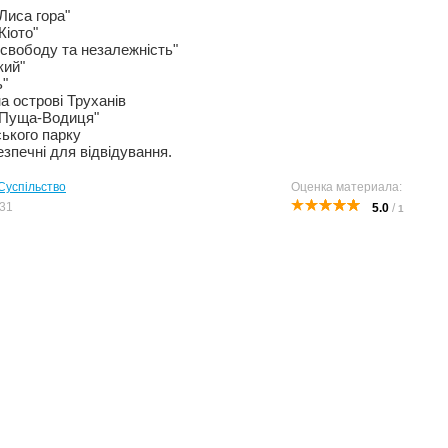
Лиса гора"
Кіото"
 свободу та незалежність"
кий"
ь"
а острові Труханів
"Пуща-Водиця"
ського парку
езпечні для відвідування.
Суспільство
Оценка материала:
31
5.0
/
1