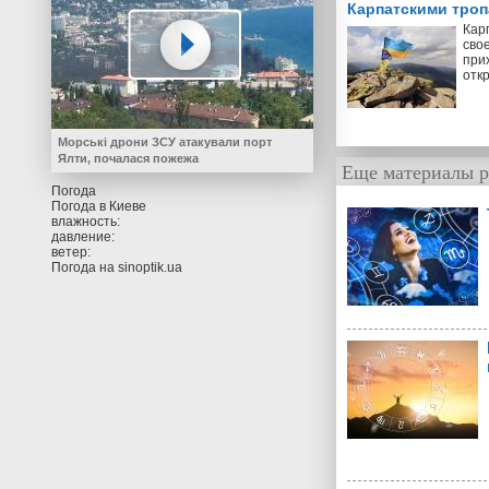
Карпатскими тро
Кар
свое
прих
отк
Морські дрони ЗСУ атакували порт
Ялти, почалася пожежа
Еще материалы р
Погода
Погода в
Киеве
влажность:
давление:
ветер:
Погода на
sinoptik.ua