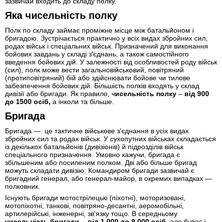
зазвичай входить до складу полку.
Яка чисельність полку
Полк по складу займає проміжне місце між батальйоном і
бригадою. Зустрічається практично у всіх видах збройних сил,
родах військ і спеціальних військ. Призначений для виконання
бойових завдань у складі з'єднань, а також самостійного
введення бойових дій. У залежності від особливостей роду військ
(сил), полк може вести загальновійськовий, повітряний
(протиповітряний) бій або здійснювати бойове чи тилове
забезпечення бойових дій. Більшість полків входять у склад
дивізії або бригади. Як правило, ч
исельність полку
–
від 900
до 1500 осіб,
а інколи та більше.
Бригада
Бригада — це тактичне військове з'єднання в усіх видах
збройних сил та родах військ. У сухопутних військах складається
із декількох батальйонів (дивізіонів) й підрозділів військ
спеціального призначення. Умовно кажучи, бригада є
збільшеним або посиленим полком. Дві або більше бригад
можуть складати дивізію. Командиром бригади зазвичай є
бригадний генерал, або генерал-майор, в окремих випадках —
полковник.
Існують бригади мотострілецькі (піхотні), моторизовані,
мотопіхотні, танкові, повітряно-десантні, аеромобільні,
артилерійські, інженерні, зв'язку тощо. В середньому
чисельність бригади - від 1 000 до 8 000 осіб
, але буває і