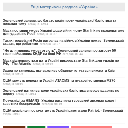
Еще материалы раздела «Україна»
Зеленський заявив, що багато країн проти української балістики та
пояснив чому
сегодня, 12:44
Маск поставив умову Україні щодо війни: чому Starlink не працюватиме
для ударів по Росії
сегодня, 11:27
Таких грошей, які Росія витрачає на війну, в України немає: Зеленський
сказав, що робитиме
сегодня, 10:27
"Не для мирних умов готують": Зеленський заявив про загрозу 50
тисяч військових КНДР на боці РФ
сегодня, 09:44
Маск відмовляється дати Україні використати Starlink для ударів по
РФ, - The Atlantic
сегодня, 09:16
Удари по танкерах: яку важливу обіцянку готується виконати Київ
сегодня, 09:06
США можуть передати Україні ATACMS та пускові установки M270
сегодня, 08:49
Зеленський натякнув, коли українська балістика вперше вдарить по
ворогу
сегодня, 08:44
Потужніші за HIMARS: Україна викупила турецький арсенал ракет і
касетних боєприпасів
сегодня, 08:19
США щомісяця постачатимуть Україні ракети для Patriot, - Зеленський
вчера, 20:18