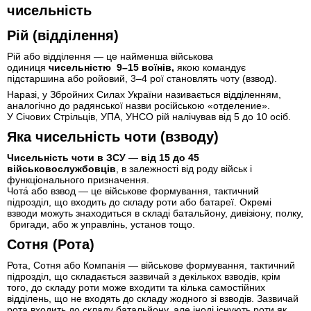
чисельність
Рій (відділення)
Рій або відділення — це найменша військова
одиниця
чисельністю 9–15 воїнів,
якою командує
підстаршина або ройовий, 3–4 рої становлять чоту (взвод).
Наразі, у Збройних Силах України називається відділенням,
аналогічно до радянської назви російською «отделение».
У Січових Стрільців, УПА, УНСО рій налічував від 5 до 10 осіб.
Яка чисельність чоти (взводу)
Чисельність чоти в ЗСУ
—
від 15 до 45
військовослужбовців
, в залежності від роду військ і
функціонального призначення.
Чота́ або взвод — це військове формування, тактичний
підрозділ, що входить до складу роти або батареї. Окремі
взводи можуть знаходиться в складі батальйону, дивізіону, полку,
бригади, або ж управлінь, установ тощо.
Сотня (Рота)
Рота, Сотня або Компанія — військове формування, тактичний
підрозділ, що складається зазвичай з декількох взводів, крім
того, до складу роти може входити та кілька самостійних
відділень, що не входять до складу жодного зі взводів. Зазвичай
рота входить до складу батальйону, але іноді існують роти як