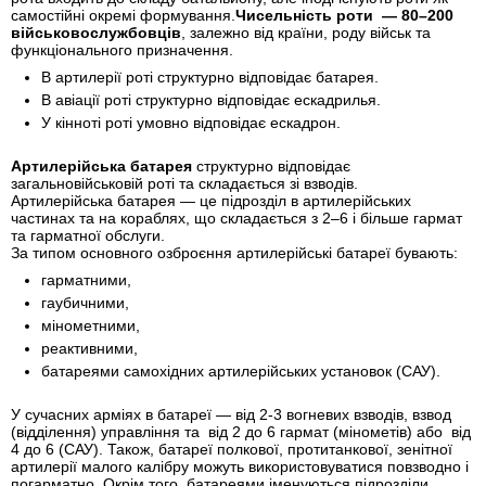
самостійні окремі формування.
Чисельність роти — 80–200
військовослужбовців
, залежно від країни, роду військ та
функціонального призначення.
В артилерії роті структурно відповідає батарея.
В авіації роті структурно відповідає ескадрилья.
У кінноті роті умовно відповідає ескадрон.
Артилерійська батарея
структурно відповідає
загальновійськовій роті та складається зі взводів.
Артилерійська батарея — це підрозділ в артилерійських
частинах та на кораблях, що складається з 2–6 і більше гармат
та гарматної обслуги.
За типом основного озброєння артилерійські батареї бувають:
гарматними,
гаубичними,
мінометними,
реактивними,
батареями самохідних артилерійських установок (САУ).
У сучасних арміях в батареї — від 2-3 вогневих взводів, взвод
(відділення) управління та від 2 до 6 гармат (мінометів) або від
4 до 6 (САУ). Також, батареї полкової, протитанкової, зенітної
артилерії малого калібру можуть використовуватися повзводно і
погарматно. Окрім того, батареями іменуються підрозділи