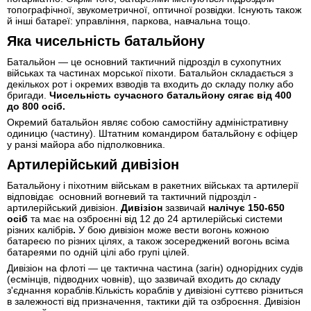
топографічної, звукометричної, оптичної розвідки. Існують також
й інші батареї: управління, паркова, навчальна тощо.
Яка чисельність батальйону
Батальйон — це основний тактичний підрозділ в сухопутних
військах та частинах морської піхоти. Батальйон складається з
декількох рот і окремих взводів та входить до складу полку або
бригади.
Чисельність сучасного батальйону сягає
від 400
до 800 осіб.
Окремий батальйон являє собою самостійну адміністративну
одиницю (частину). Штатним командиром батальйону є офіцер
у ранзі майора або підполковника.
Артилерійський дивізіон
Батальйону і піхотним військам в ракетних військах та артилерії
відповідає
основний вогневий та тактичний підрозділ -
артилерійський дивізіон.
Дивізіон
зазвичай
налічує
150-650
осіб
та має на озброєнні від 12 до 24 артилерійські системи
різних калібрів
.
У бою дивізіон може вести вогонь кожною
батареєю по різних цілях, а також зосереджений вогонь всіма
батареями по одній цілі або групі цілей.
Дивізіон на флоті — це тактична частина (загін) однорідних судів
(есмінців, підводних човнів), що зазвичай входить до складу
з'єднання кораблів.Кількість кораблів у дивізіоні суттєво різниться
в залежності від призначення, тактики дій та озброєння. Дивізіон