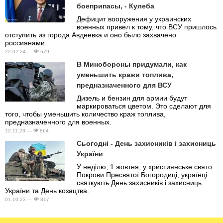
боеприпасы, - Кулеба
Дефицит вооружения у украинских
военных привел к тому, что ВСУ пришлось
отступить из города Авдеевка и оно было захвачено
россиянами.
22.02.24 —
679
В Минобороны придумали, как
уменьшить кражи топлива,
предназначенного для ВСУ
Дизель и бензин для армии будут
маркироваться цветом. Это сделают для
того, чтобы уменьшить количество краж топлива,
предназначенного для военных.
12.11.23 —
864
Сьогодні - День захисників і захисниць
України
У неділю, 1 жовтня, у християнське свято
Покрови Пресвятої Богородиці, українці
святкують День захисників і захисниць
України та День козацтва.
01.10.23 —
817