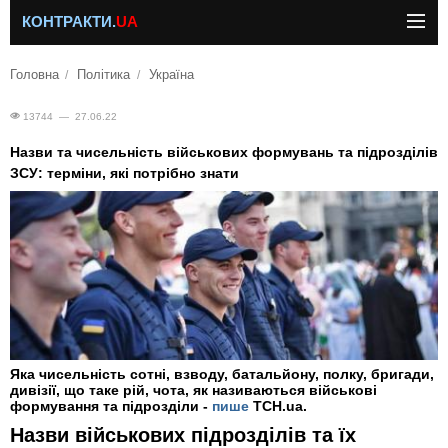
КОНТРАКТИ.
UA
Головна
Політика
Україна
13744 — 27.06.22
Назви та чисельність військових формувань та підрозділів
ЗСУ: терміни, які потрібно знати
Яка чисельність сотні, взводу, батальйону, полку, бригади,
дивізії, що таке рій, чота, як називаються військові
формування та підрозділи -
пише
ТСН.ua.
Назви військових підрозділів та їх