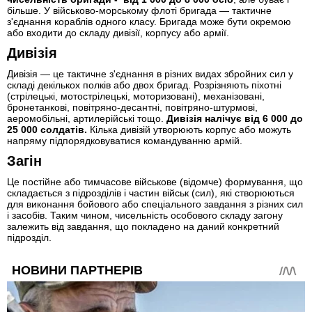
більше. У військово-морському флоті бригада — тактичне
з'єднання кораблів одного класу. Бригада може бути окремою
або входити до складу дивізії, корпусу або армії.
Дивізія
Дивізія — це тактичне з'єднання в різних видах збройних сил у
складі декількох полків або двох бригад. Розрізняють піхотні
(стрілецькі, мотострілецькі, моторизовані), механізовані,
бронетанкові, повітряно-десантні, повітряно-штурмові,
аеромобільні, артилерійські тощо.
Дивізія налічує від 6 000 до
25 000 солдатів.
Кілька дивізій утворюють корпус або можуть
напряму підпорядковуватися командуванню армій.
Загін
Це постійне або тимчасове військове (відомче) формування, що
складається з підрозділів і частин військ (сил), які створюються
для виконання бойового або спеціального завдання з різних сил
і засобів. Таким чином, чисельність особового складу загону
залежить від завдання, що покладено на даний конкретний
підрозділ.