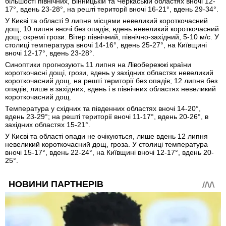
більшості північних, Вінницькій та Черкаській областях вночі 12-
17°, вдень 23-28°, на решті території вночі 16-21°, вдень 29-34°.
У Києві та області 9 липня місцями невеликий короткочасний
дощ; 10 липня вночі без опадів, вдень невеликий короткочасний
дощ; окремі грози. Вітер північний, північно-західний, 5-10 м/с. У
столиці температура вночі 14-16°, вдень 25-27°, на Київщині
вночі 12-17°, вдень 23-28°.
Синоптики прогнозують 11 липня на Лівобережжі країни
короткочасні дощі, грози, вдень у західних областях невеликий
короткочасний дощ, на решті території без опадів; 12 липня без
опадів, лише в західних, вдень і в північних областях невеликий
короткочасний дощ.
Температура у східних та південних областях вночі 14-20°,
вдень 23-29°; на решті території вночі 11-17°, вдень 20-26°, в
західних областях 15-21°.
У Києві та області опади не очікуються, лише вдень 12 липня
невеликий короткочасний дощ, гроза. У столиці температура
вночі 15-17°, вдень 22-24°, на Київщині вночі 12-17°, вдень 20-
25°.