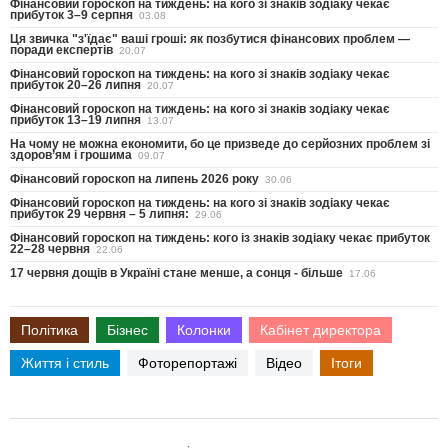
Фінансовий гороскоп на тиждень: на кого зі знаків зодіаку чекає
прибуток 3–9 серпня
03.08
Ця звичка "з'їдає" ваші гроші: як позбутися фінансових проблем —
поради експертів
20.07
Фінансовий гороскоп на тиждень: на кого зі знаків зодіаку чекає
прибуток 20–26 липня
20.07
Фінансовий гороскоп на тиждень: на кого зі знаків зодіаку чекає
прибуток 13–19 липня
13.07
На чому не можна економити, бо це призведе до серйозних проблем зі
здоров’ям і грошима
09.07
Фінансовий гороскоп на липень 2026 року
30.06
Фінансовий гороскоп на тиждень: на кого зі знаків зодіаку чекає
прибуток 29 червня – 5 липня:
29.06
Фінансовий гороскоп на тиждень: кого із знаків зодіаку чекає прибуток
22–28 червня
22.06
17 червня дощів в Україні стане менше, а сонця - більше
17.06
Політика
Бізнес
Колонки
Кабінет директора
Життя і стиль
Фоторепортажі
Відео
Ітоги