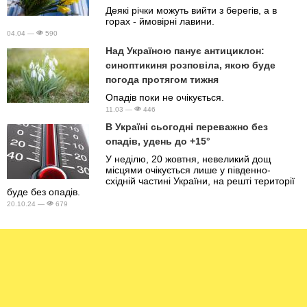
Деякі річки можуть вийти з берегів, а в
горах - ймовірні лавини.
04.04 —
590
Над Україною панує антициклон:
синоптикиня розповіла, якою буде
погода протягом тижня
Опадів поки не очікується.
11.03 —
446
В Україні сьогодні переважно без
опадів, удень до +15°
У неділю, 20 жовтня, невеликий дощ
місцями очікується лише у південно-
східній частині України, на решті території
буде без опадів.
20.10.24 —
679