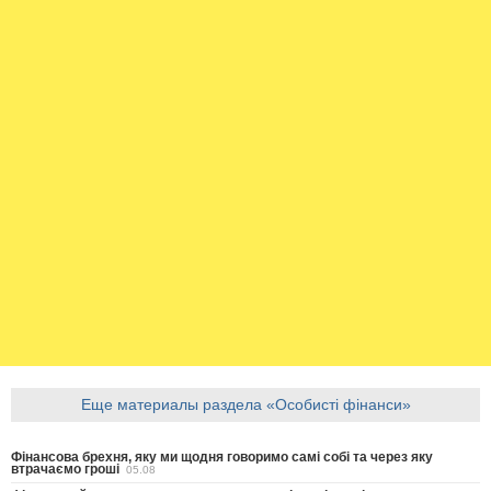
Еще материалы раздела «Особисті фінанси»
Фінансова брехня, яку ми щодня говоримо самі собі та через яку
втрачаємо гроші
05.08