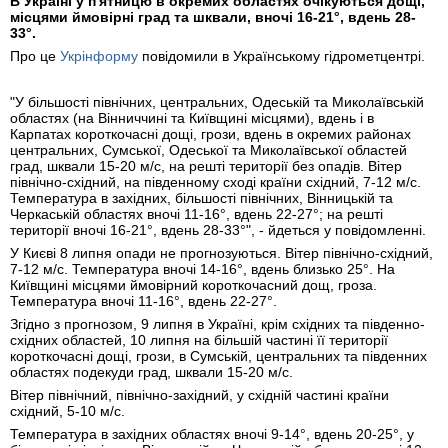
В Україні у п'ятницю в окремих областях очікуються дощі,
місцями ймовірні град та шквали, вночі 16-21°, вдень 28-
33°.
Про це
Укрінформу
повідомили в Українському гідрометцентрі.
"У більшості північних, центральних, Одеській та Миколаївській
областях (на Вінниччині та Київщині місцями), вдень і в
Карпатах короткочасні дощі, грози, вдень в окремих районах
центральних, Сумської, Одеської та Миколаївської областей
град, шквали 15-20 м/с, на решті території без опадів. Вітер
північно-східний, на південному сході країни східний, 7-12 м/с.
Температура в західних, більшості північних, Вінницькій та
Черкаській областях вночі 11-16°, вдень 22-27°; на решті
території вночі 16-21°, вдень 28-33°", - йдеться у повідомленні.
У Києві 8 липня опади не прогнозуються. Вітер північно-східний,
7-12 м/с. Температура вночі 14-16°, вдень близько 25°. На
Київщині місцями ймовірний короткочасний дощ, гроза.
Температура вночі 11-16°, вдень 22-27°.
Згідно з прогнозом, 9 липня в Україні, крім східних та південно-
східних областей, 10 липня на більшій частині її території
короткочасні дощі, грози, в Сумській, центральних та південних
областях подекуди град, шквали 15-20 м/с.
Вітер північний, північно-західний, у східній частині країни
східний, 5-10 м/с.
Температура в західних областях вночі 9-14°, вдень 20-25°, у