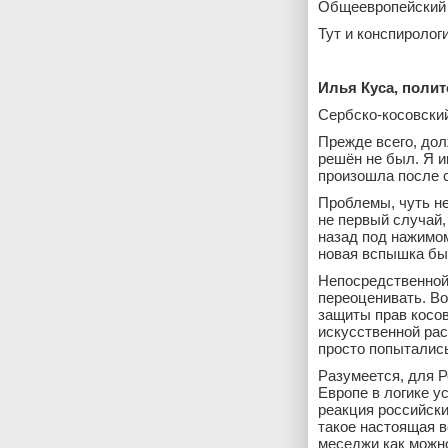
Общеевропейский 
Тут и конспиролог
Илья Куса, полит
Сербско-косовский
Прежде всего, дол
решён не был. Я и
произошла после с
Проблемы, чуть н
не первый случай,
назад под нажимом
новая вспышка бы
Непосредственной 
переоценивать. Во
защиты прав косов
искусственной рас
просто попытались
Разумеется, для Р
Европе в логике у
реакция российски
такое настоящая в
меседжи как можно