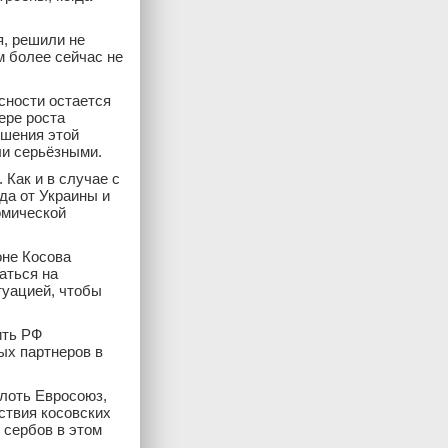
я, решили не
м более сейчас не
сности остается
ере роста
ешения этой
ли серьёзными.
Как и в случае с
да от Украины и
омической
оне Косова
аться на
туацией, чтобы
ить РФ
ых партнеров в
олоть Евросоюз,
ствия косовских
 сербов в этом