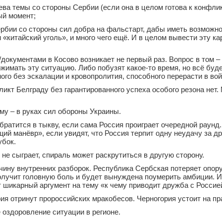
ева темы со стороны Сербии (если она в целом готова к конфлик
ый момент;
рбии со стороны сил добра на фальстарт, дабы иметь возможно
и «китайский уголь», и много чего ещё. И в целом вывести эту ка
документами в Косово возникает не первый раз. Вопрос в том –
жимать эту ситуацию. Либо побузят какое-то время, но всё буд
ого без эскалации и кровопролития, способного перерасти в вой
икт Белграду без гарантированного успеха особого резона нет.
му – в руках сил обороны Украины.
братится в тыкву, если сама Россия проиграет очередной раунд
ий манёвр», если увидят, что Россия терпит одну неудачу за др
убок.
 не сыграет, спираль может раскрутиться в другую сторону.
чину внутренних разборок. Республика Сербская потеряет опору
олучит головную боль и будет вынуждена поумерить амбиции. И
 шикарный аргумент на тему «к чему приводит дружба с Россие
ия отринут пророссийских мракобесов. Черногория устоит на пр
оздоровление ситуации в регионе.