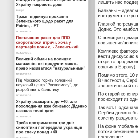
лишить нас поддер
Україну накриють дощі
Балканы – идеальн
инструмент открыт
Трамп відкинув прохання
Зеленського щодо ракет для
Главной погремуш
Patriot, - FT
Додик. Это наибол
С помощью демарша
Постачання ракет для ППО
скоротилося втричі, хоча у
повышение/пониже
партнерів вони є, - Зеленський
Комплекс факторо
вести дискуссию в
Великий обман на полицях
открыто продемон
магазинів: які продукти мають
оружия в Европу).
право називатися "натуральними"
Помимо этого, 10
В частности, Серб
Під Москвою горить головний
науковий центр "Роскосмосу", де
энергетической ст
розробляють балістику
По старой конспир
происходят из одн
Україну розжарить до +40, але
похолодання вже близько: Діденко
Так вот. Подкачав
назвала точні дати
Сербия должна был
свистку раздуват
Треба протриматися три дні:
На фоне глобальн
синоптики попередили українців
потоки беженцев е
про спеку понад +40
следующее.