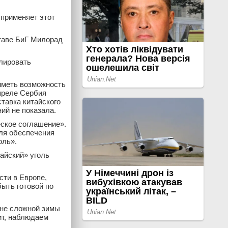
 применяет этот
таве БиГ Милорад
улировать
иметь возможность
преле Сербия
тавка китайского
ний не показала.
ское соглашение».
Для обеспечения
оль».
тайский» уголь
сти в Европе,
быть готовой по
уне сложной зимы
ит, наблюдаем