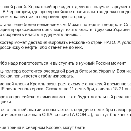
ияющей раной. Хорватский президент-девиант получает аргумен
. В Черногории, где проевропейское правительство должно подг
может качнуться в неправильную сторону.
станет ещё более невменяемым. Может потерять твёрдость Сло
арии пророссийские силы могут взять власть. Друзьям Украины
 сохранить власть и удержать линию...
костёр может дестабилизировать несколько стран НАТО. А усло
российскую нефть, ибо станет не до них.
 Ибо надо подготовиться и выступить в нужный России момент.
-полтора состоится очередной раунд битвы за Украину. Возник
Москва попытается стабилизировать.
ионной уловки Кремль разыграет схему с аннексией временно 
 заявленного срока. Скажем, не 11 сентября, а числа 18-21 авг
оротого российского символизма – это будет локальный реванш
дники.
ся от летней апатии и попытается к середине сентября наморщ
литического сезона в США, сессия ГА ООН…), вот тут балканска
ие трения в северном Косово, могут быть: