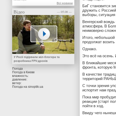
Всі новини
БиГ становится з
дружить с Россией
Відео
— 05.08 —
выборы, ситуация 
Венгерский вождь 
атмосфера. В Болг
неимоверно сложно
Итого, небольшой 
продолжат возить 
Однако.
Это всё на осень.
У Росії підірвали міл-блогера та
розробника FPV-дронів
В ближайшие месяц
фронта, которую 
Погода
Погода в
Киеве
В качестве традиц
влажность:
территорий РАНЬШЕ
давление:
ветер:
С точки зрения уп
Погода на
sinoptik.ua
испортит нам праз
Пока мир пробудит
реакции (старт по
пойти в ход.
Ввиду чего нынешн