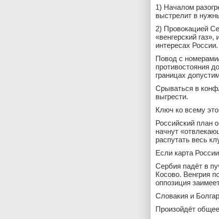
1) Началом разогр
выстрелит в нужн
2) Провокацией Се
«венгерский газ», 
интересах России.
Повод с номерами/
противостояния до
границах допустим
Срываться в конфл
выгрести.
Ключ ко всему это
Российский план о
начнут «отвлекающ
распутать весь кл
Если карта России
Сербия падёт в пу
Косово. Венгрия п
оппозиция заимеет
Словакия и Болгар
Произойдёт общее 