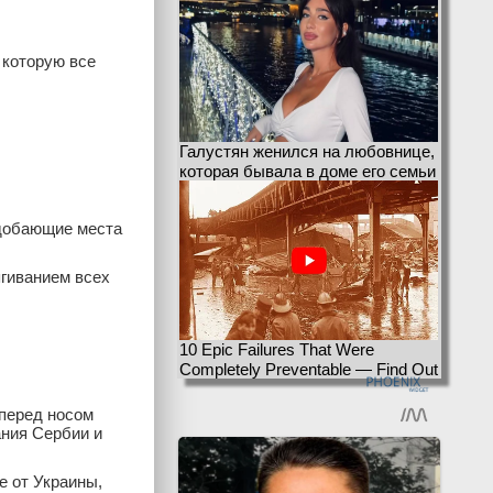
 которую все
Галустян женился на любовнице,
которая бывала в доме его семьи
одобающие места
ягиванием всех
10 Epic Failures That Were
Completely Preventable — Find Out
 перед носом
ания Сербии и
е от Украины,