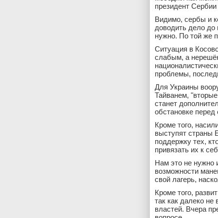
президент Сербии
Видимо, сербы и к
доводить дело до 
нужно. По той же 
Ситуация в Косово
слабым, а нерешён
националистически
проблемы, последн
Для Украины воор
Тайванем, "вторые
станет дополните
обстановке перед
Кроме того, насил
выступят страны Е
поддержку тех, кт
привязать их к се
Нам это не нужно 
возможности мане
свой лагерь, наск
Кроме того, разви
так как далеко не
властей. Вчера пр
вопросе.