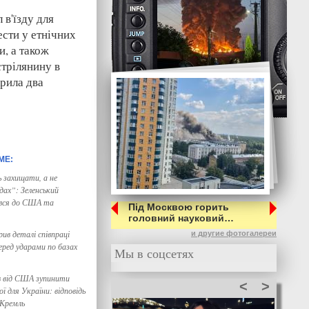
 в'їзду для
ести у етнічних
и, а також
стрілянину в
крила два
захищати, а не
дах”: Зеленський
увся до США та
Під Москвою горить
головний науковий…
рив деталі співпраці
и другие фотогалереи
перед ударами по базах
Мы в соцсетях
в від США зупинити
<
>
ї для України: відповідь
 Кремль