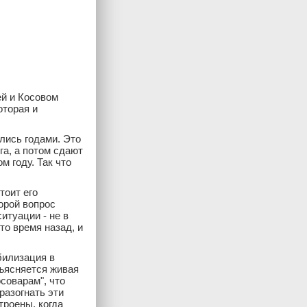
ей и Косовом
оторая и
лись годами. Это
га, а потом сдают
 году. Так что
тоит его
орой вопрос
итуации - не в
то время назад, и
билизация в
бъясняется живая
соварам", что
разогнать эти
троены, когда