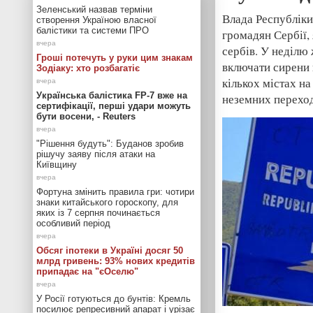
Зеленський назвав терміни
Влада Республіки
створення Україною власної
балістики та системи ПРО
громадян Сербії,
сербів. У неділю
Гроші потечуть у руки цим знакам
включати сирени 
Зодіаку: хто розбагатіє
кількох містах на
Українська балістика FP-7 вже на
неземних переход
сертифікації, перші удари можуть
бути восени, - Reuters
"Рішення будуть": Буданов зробив
рішучу заяву після атаки на
Київщину
Фортуна змінить правила гри: чотири
знаки китайського гороскопу, для
яких із 7 серпня починається
особливий період
Обсяг іпотеки в Україні досяг 50
млрд гривень: 93% нових кредитів
припадає на "єОселю"
У Росії готуються до бунтів: Кремль
посилює репресивний апарат і урізає