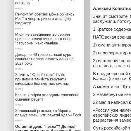
соціалку
Алексей Копытьк
Ремонт Wildberries може обійтись
Значит, смотрите.
Росії в чверть річного дефіциту
заслужили, потому
бюджету
1.Краткое содержа
Місячне затемнення 28 серпня
НАТОвская военщи
принесе великі зміни: кого воно
"струсоне" найсильніше
1) смена антинаро
2) переформатиров
Долар по 49 гривень: який курс
економісти прогнозують до кінця
3) исцеление вен
2027 року
на людях, в частн
В среднесрочной п
Замість "Юри Унітаза" Путін
Балкан (включая К
призначив танкіста керувати
військами безпілотних систем
А может и нет. Кто
2.Развёрнутые из
Квашені огірки холодним способом:
смачний рецепт
22 мая я написал 
«Россия уже намек
Зеленський розкрив, як Україна
европейских лидер
планує зменшити ракетні удари Росії
разрастания замес
Останній день "пекла"? До якої
Суть российской т
погоди готуватись 6 серпня й коли