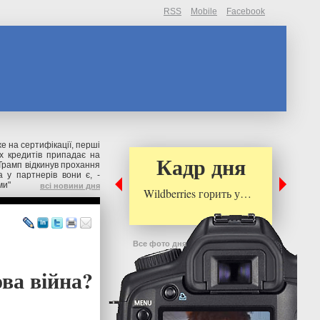
RSS
Mobile
Facebook
же на сертифікації, перші
их кредитів припадає на
Кадр дня
Трамп відкинув прохання
 у партнерів вони є, -
ми"
всі новини дня
Wildberries горить у…
Все фото дня
ва війна?