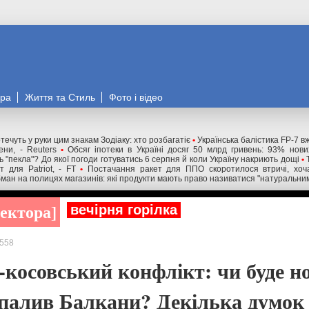
ора
Життя та Стиль
Фото і відео
течуть у руки цим знакам Зодіаку: хто розбагатіє
•
Українська балістика FP-7 в
ни, - Reuters
•
Обсяг іпотеки в Україні досяг 50 млрд гривень: 93% нов
 "пекла"? До якої погоди готуватись 6 серпня й коли Україну накриють дощі
•
 для Patriot, - FT
•
Постачання ракет для ППО скоротилося втричі, хоча
ман на полицях магазинів: які продукти мають право називатися "натуральни
ректора
вечірня горілка
558
-косовський конфлікт: чи буде но
дпалив Балкани? Декілька думок