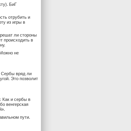
ту). БиГ
сть отрубить и
рту из игры в
 решат ли стороны
ет происходить в
ну.
 Можно не
. Сербы вряд ли
угой. Это позволит
. Как и сербы в
бо венгерская
й».
авильном пути.