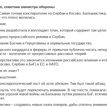
о, советник министра обороны
 Самая точная конспирология по Сербии и Косово. Балканистика,
 что плохо молились.
ние.
на разработала и воплощает план, который содержит три цели:
дного пророссийского режима в Сербии,
ание Боснии и Герцеговины в нормальное государство,
герского кандидата в фюреры от привычки публично чесать неп
ости - излечение от прогрессивных рассовых теорий.
ерспективе это закончится изгнанием российского влияния и вт
осово, Сербию и БиГ) в ЕС и НАТО.
 ж их знает?
мышления.
конспирологический пост об оспе обезьян. Там был такой абзац:
нула, что будет переключать внимание. В частности, помахала
ов угрозой новой войны на Балканах путём развала БиГ, втягив
а».
актики – создавать новые очаги пожаров, дабы отвлечь внимани