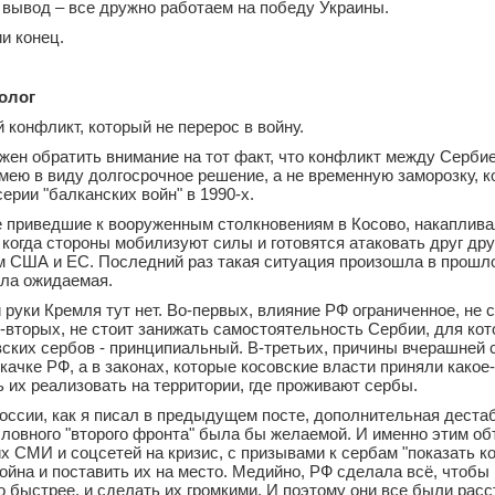
вывод – все дружно работаем на победу Украины.
ии конец.
олог
 конфликт, который не перерос в войну.
жен обратить внимание на тот факт, что конфликт между Серби
мею в виду долгосрочное решение, а не временную заморозку, к
ерии "балканских войн" в 1990-х.
е приведшие к вооруженным столкновениям в Косово, накаплива
 когда стороны мобилизуют силы и готовятся атаковать друг дру
 США и ЕС. Последний раз такая ситуация произошла в прошлом
ла ожидаемая.
руки Кремля тут нет. Во-первых, влияние РФ ограниченное, не с
-вторых, не стоит занижать самостоятельность Сербии, для кот
ских сербов - принципиальный. В-третьих, причины вчерашней с
качке РФ, а в законах, которые косовские власти приняли какое-
 их реализовать на территории, где проживают сербы.
оссии, как я писал в предыдущем посте, дополнительная деста
словного "второго фронта" была бы желаемой. И именно этим о
х СМИ и соцсетей на кризис, с призывами к сербам "показать ко
ойна и поставить их на место. Медийно, РФ сделала всё, чтобы 
 быстрее, и сделать их громкими. И поэтому они все были расс