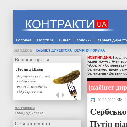
Головна
Політика
Бізнес
Колонки
Кабінет директ
КАБІНЕТ ДИРЕКТОРА
ВЕЧІРНЯ ГОРІЛКА
НОВИНИ ДНЯ:
Гроші по
Вечірня горілка
удари можуть бути восе
"єОселю"
•
Останній день
Леонид Швец
Зеленського щодо ракет
Зеленський
•
Великий об
Корецький розповів,
як держава
кабінет ди
рятуватиме бізнес
від ударів Росії
01.08.2022
1
Сербсько
Всі колонки
Квви, будь ласка
Путін пі
Останні новини