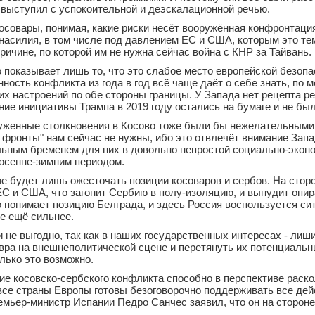
 выступил с успокоительной и деэскалационной речью.
осовары, понимая, какие риски несёт вооружённая конфронтаци
насилия, в том числе под давлением ЕС и США, которым это те
причине, по которой им не нужна сейчас война с КНР за Тайвань.
 показывает лишь то, что это слабое место европейской безопа
ность конфликта из года в год всё чаще даёт о себе знать, по м
х настроений по обе стороны границы. У Запада нет рецепта р
ие инициативы Трампа в 2019 году остались на бумаге и не бы
уженные столкновения в Косово тоже были бы нежелательными. 
 фронты" нам сейчас не нужны, ибо это отвлечёт внимание Запа
льным бременем для них в довольно непростой социально-экон
 осенне-зимним периодом.
ие будет лишь ожесточать позиции косоваров и сербов. На стор
С и США, что загонит Сербию в полу-изоляцию, и вынудит опир
о понимает позицию Белграда, и здесь Россия воспользуется си
бе ещё сильнее.
и не выгодно, так как в наших государственных интересах - лиш
вра на внешнеполитической сцене и перетянуть их потенциальн
олько это возможно.
тие косовско-сербского конфликта способно в перспективе раск
 все страны Европы готовы безоговорочно поддерживать все дей
емьер-министр Испании Педро Санчес заявил, что он на стороне