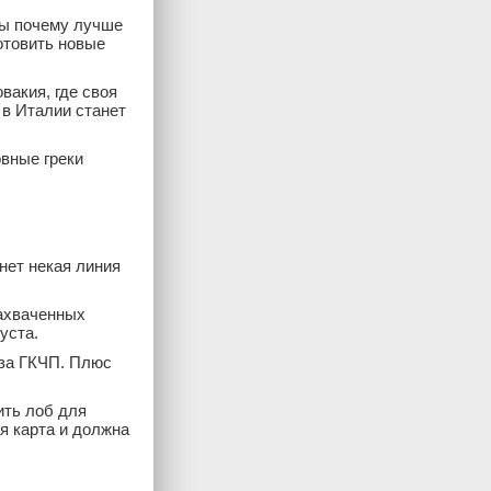
ты почему лучше
отовить новые
вакия, где своя
 в Италии станет
вные греки
нет некая линия
захваченных
уста.
 за ГКЧП. Плюс
ить лоб для
я карта и должна