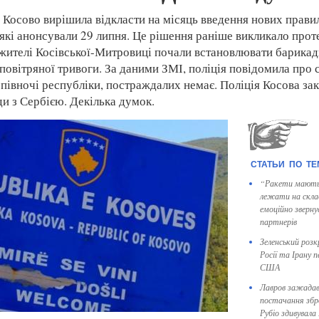
 Косово вирішила відкласти на місяць введення нових правил
 які анонсували 29 липня. Це рішення раніше викликало прот
 жителі Косівської-Митровиці почали встановлювати барикад
повітряної тривоги. За даними ЗМІ, поліція повідомила про 
 півночі республіки, постраждалих немає. Поліція Косова за
и з Сербією. Декілька думок.
“Ракети мають 
лежати на скла
емоційно зверн
партнерів
Зеленський розк
Росії та Ірану 
США
Лавров зажада
постачання збро
Рубіо здивувала