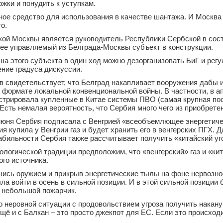
жки и понудить к уступкам.
ое средство для использования в качестве шантажа. И Москва
о.
кой Москвы является руководитель Республики Сербской в сос
ее управляемый из Белграда-Москвы субъект в конструкции.
 этого субъекта в один ход можно дезорганизовать БиГ и рег
ние градуса дискуссии.
в свидетельствует, что Белград накапливает вооружения дабы 
 формате локальной конвенциональной войны. В частности, в а
стрировала купленные в Китае системы ПВО (самая крупная пос
 Есть немалая вероятность, что Сербия много чего из приобрете
 июня Сербия подписала с Венгрией «всеобъемлющее энергетиче
ия купила у Венгрии газ и будет хранить его в венгерских ПГХ. 
абильности Сербия также рассчитывает получить «китайский уг
ологической традиции предположим, что «венгерский» газ и «ки
ого источника.
шись оружием и прикрыв энергетические тылы на фоне нервозно
а войти в осень в сильной позиции. И в этой сильной позиции 
ь небольшой пожарчик.
о неровной ситуации с продовольствием угроза получить накан
щё и с Балкан – это просто джекпот для ЕС. Если это происход