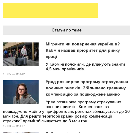
Статьи по теме
Мігранти чи повернення українців?
Кабмін назвав пріоритет для ринку
праці
У Кабміні пояснили, де планують знайти
4,5 млн працівників.
18.05 —
442
Уряд розширює програму страхування
воєнних ризиків. Збільшено граничну
компенсацію за пошкоджене майно
Уряд розширює програму страхування
воєнних ризиків. Компенсація за
пошкоджене майно у прифронтових регіонах збільшується до 30
млн грн. Для решти території країни розмір компенсації
страхової премії збільшується до 3 млн грн.
19.03 —
417