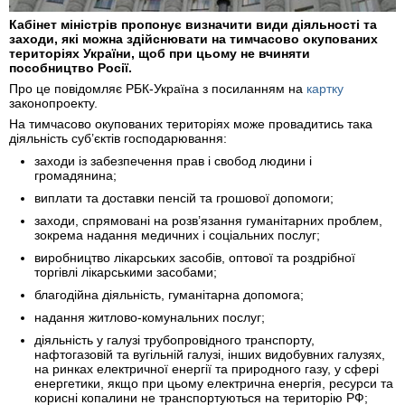
Кабінет міністрів пропонує визначити види діяльності та
заходи, які можна здійснювати на тимчасово окупованих
територіях України, щоб при цьому не вчиняти
пособництво Росії.
Про це повідомляє РБК-Україна з посиланням на
картку
законопроекту.
На тимчасово окупованих територіях може провадитись така
діяльність суб’єктів господарювання:
заходи із забезпечення прав і свобод людини і
громадянина;
виплати та доставки пенсій та грошової допомоги;
заходи, спрямовані на розв’язання гуманітарних проблем,
зокрема надання медичних і соціальних послуг;
виробництво лікарських засобів, оптової та роздрібної
торгівлі лікарськими засобами;
благодійна діяльність, гуманітарна допомога;
надання житлово-комунальних послуг;
діяльність у галузі трубопровідного транспорту,
нафтогазовій та вугільній галузі, інших видобувних галузях,
на ринках електричної енергії та природного газу, у сфері
енергетики, якщо при цьому електрична енергія, ресурси та
корисні копалини не транспортуються на територію РФ;