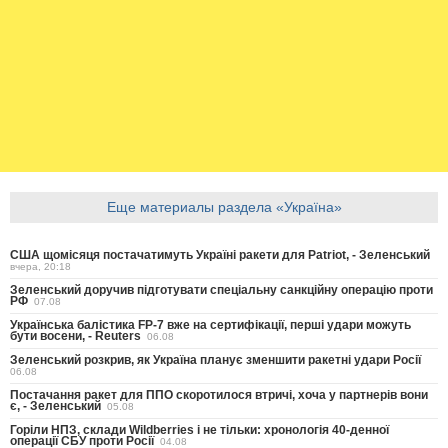
Еще материалы раздела «Україна»
США щомісяця постачатимуть Україні ракети для Patriot, - Зеленський
вчера, 20:18
Зеленський доручив підготувати спеціальну санкційну операцію проти
РФ
07.08
Українська балістика FP-7 вже на сертифікації, перші удари можуть
бути восени, - Reuters
06.08
Зеленський розкрив, як Україна планує зменшити ракетні удари Росії
06.08
Постачання ракет для ППО скоротилося втричі, хоча у партнерів вони
є, - Зеленський
05.08
Горіли НПЗ, склади Wildberries і не тільки: хронологія 40-денної
операції СБУ проти Росії
04.08