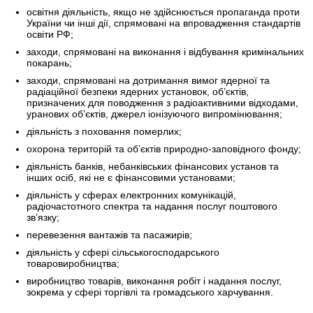
освітня діяльність, якщо не здійснюється пропаганда проти
України чи інші дії, спрямовані на впровадження стандартів
освіти РФ;
заходи, спрямовані на виконання і відбування кримінальних
покарань;
заходи, спрямовані на дотримання вимог ядерної та
радіаційної безпеки ядерних установок, об’єктів,
призначених для поводження з радіоактивними відходами,
уранових об’єктів, джерел іонізуючого випромінювання;
діяльність з поховання померлих;
охорона територій та об’єктів природно-заповідного фонду;
діяльність банків, небанківських фінансових установ та
інших осіб, які не є фінансовими установами;
діяльність у сферах електронних комунікацій,
радіочастотного спектра та надання послуг поштового
зв’язку;
перевезення вантажів та пасажирів;
діяльність у сфері сільськогосподарського
товаровиробництва;
виробництво товарів, виконання робіт і надання послуг,
зокрема у сфері торгівлі та громадського харчування.