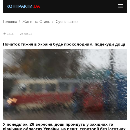
КОНТРАКТИ.
UA
Головна
Життя та Стиль
Суспільство
2214 — 26.09.22
Початок тижня в Україні буде прохолодним, подекуди дощі
У понеділок, 26 вересня, дощі пройдуть у західних та
північних областях України, на решті території без істотних