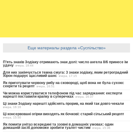
Еще материалы раздела «Суспільство»
П’ять знаків Зодіаку отримають знак долі: число ангела 8/6 принесе їм
удачу
вчера, 18:44
Для них закінчується темна смуга: 3 знаки зодіаку, яким ретроградний
Хірон подарує щасливий шанс
вчера, 17:15
Як приготувати червону рибу на сковороді, щоб вона не була сухою:
секрети та рецепт
вчера, 16:51
Чи можна користуватися телефоном під час заряджання: експерти
нарешті поставили крапку в суперечках
вчера, 16:37
Ці знаки Зодіаку нарешті здійснять прорив, на який так довго чекали
вчера, 16:16
Ці консервовані огірки виходять як бочкові: старий сільський рецепт
вчера, 15:50
Як помити унітаз всередині та ззовні в домашніх умовах: один
домашній засіб допоможе зробити туалет чистим
вчера, 15:36