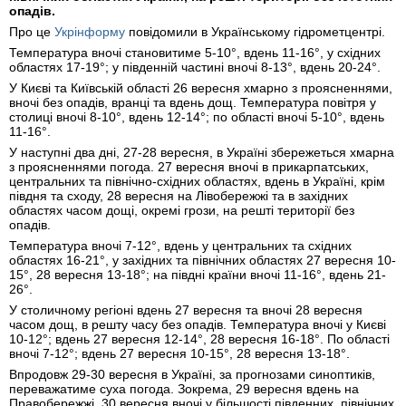
опадів.
Про це
Укрінформу
повідомили в Українському гідрометцентрі.
Температура вночі становитиме 5-10°, вдень 11-16°, у східних
областях 17-19°; у південній частині вночі 8-13°, вдень 20-24°.
У Києві та Київській області 26 вересня хмарно з проясненнями,
вночі без опадів, вранці та вдень дощ. Температура повітря у
столиці вночі 8-10°, вдень 12-14°; по області вночі 5-10°, вдень
11-16°.
У наступні два дні, 27-28 вересня, в Україні збережеться хмарна
з проясненнями погода. 27 вересня вночі в прикарпатських,
центральних та північно-східних областях, вдень в Україні, крім
півдня та сходу, 28 вересня на Лівобережжі та в західних
областях часом дощі, окремі грози, на решті території без
опадів.
Температура вночі 7-12°, вдень у центральних та східних
областях 16-21°, у західних та північних областях 27 вересня 10-
15°, 28 вересня 13-18°; на півдні країни вночі 11-16°, вдень 21-
26°.
У столичному регіоні вдень 27 вересня та вночі 28 вересня
часом дощ, в решту часу без опадів. Температура вночі у Києві
10-12°; вдень 27 вересня 12-14°, 28 вересня 16-18°. По області
вночі 7-12°; вдень 27 вересня 10-15°, 28 вересня 13-18°.
Впродовж 29-30 вересня в Україні, за прогнозами синоптиків,
переважатиме суха погода. Зокрема, 29 вересня вдень на
Правобережжі, 30 вересня вночі у більшості південних, північних