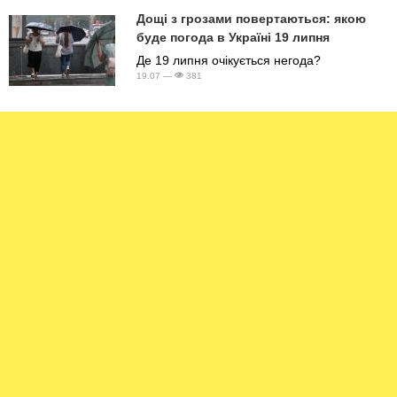
Дощі з грозами повертаються: якою
буде погода в Україні 19 липня
Де 19 липня очікується негода?
19.07 —
381