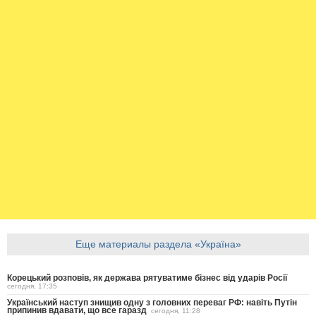
Еще материалы раздела «Україна»
Корецький розповів, як держава рятуватиме бізнес від ударів Росії
сегодня, 17:35
Український наступ знищив одну з головних переваг РФ: навіть Путін
припинив вдавати, що все гаразд
сегодня, 11:28