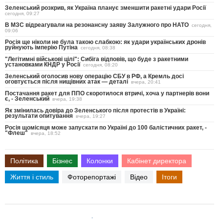
Зеленський розкрив, як Україна планує зменшити ракетні удари Росії
сегодня, 09:27
В МЗС відреагували на резонансну заяву Залужного про НАТО
сегодня,
09:06
Росія ще ніколи не була такою слабкою: як удари українських дронів
руйнують імперію Путіна
сегодня, 08:38
"Легітимні військові цілі": Сибіга відповів, що буде з ракетними
установками КНДР у Росії
сегодня, 08:20
Зеленський оголосив нову операцію СБУ в РФ, а Кремль досі
оговтується після нищівних атак — деталі
вчера, 20:41
Постачання ракет для ППО скоротилося втричі, хоча у партнерів вони
є, - Зеленський
вчера, 19:38
Як змінилась довіра до Зеленського після протестів в Україні:
результати опитування
вчера, 19:27
Росія щомісяця може запускати по Україні до 100 балістичних ракет, -
"Флеш"
вчера, 18:52
Політика
Бізнес
Колонки
Кабінет директора
Життя і стиль
Фоторепортажі
Відео
Ітоги