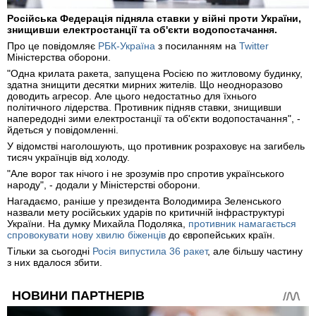
Російська Федерація підняла ставки у війні проти України,
знищивши електростанції та об'єкти водопостачання.
Про це повідомляє
РБК-Україна
з посиланням на
Twitter
Міністерства оборони.
"Одна крилата ракета, запущена Росією по житловому будинку,
здатна знищити десятки мирних жителів. Що неодноразово
доводить агресор. Але цього недостатньо для їхнього
політичного лідерства. Противник підняв ставки, знищивши
напередодні зими електростанції та об'єкти водопостачання", -
йдеться у повідомленні.
У відомстві наголошують, що противник розраховує на загибель
тисяч українців від холоду.
"Але ворог так нічого і не зрозумів про спротив українського
народу", - додали у Міністерстві оборони.
Нагадаємо, раніше у президента Володимира Зеленського
назвали мету російських ударів по критичній інфраструктурі
України. На думку Михайла Подоляка,
противник намагається
спровокувати нову хвилю біженців
до європейських країн.
Тільки за сьогодні
Росія випустила 36 ракет
, але більшу частину
з них вдалося збити.