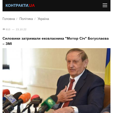
КОНТРАКТИ.
UA
Головна
Політика
Україна
910 — 23.10.22
Силовики затримали ексвласника "Мотор Січ" Богуслаєва
– ЗМІ