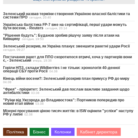
Зеленський назвав терміни створення Україною власної балістики та
системи ПРО
сегодня, 20:40
Українська балістика FP-7 вже на сертифікації, перші удари можуть
бути восени, - Reuters
сегодня, 20:14
"Рішення будуть": Буданов зробив рішучу заяву після атаки на
Київщину
сегодня, 19:53
Зеленський розкрив, як Україна планує зменшити ракетні удари Росії
сегодня, 09:27
Постачання ракет для ППО скоротилося втричі, хоча у партнерів вони
є, - Зеленський
вчера, 19:38
Горіли НПЗ, склади Wildberries і не тільки: хронологія 40-денної
операції СБУ проти Росії
04.08
Кінець війни восени?: Зеленський розкрив план примусу РФ до миру
04.08
"Фрея" - пріоритет: Зеленський дав послам важливе завдання щодо
антибалістики
03.08
"Руїни від Ужгорода до Владивостока": Портников попередив про
новий етап війни
03.08
Мізерні просування ціною тисяч життів: в ISW оцінили "успіхи" наступу
РФ у липні
02.08
Політика
Бізнес
Колонки
Кабінет директора