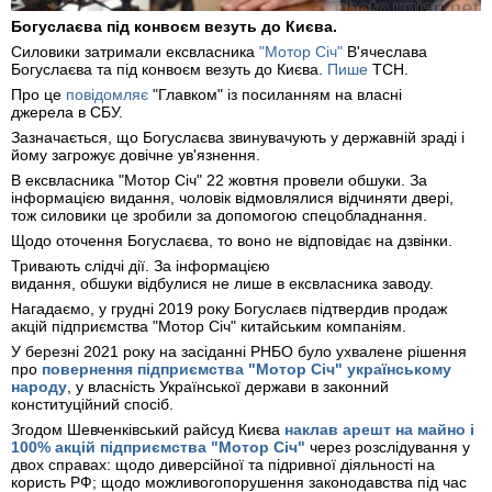
Богуслаєва під конвоєм везуть до Києва.
Силовики затримали ексвласника
"Мотор Січ"
В'ячеслава
Богуслаєва та під конвоєм везуть до Києва.
Пише
ТСН.
Про це
повідомляє
"Главком" із посиланням на власні
джерела в СБУ.
Зазначається, що Богуслаєва звинувачують у державній зраді і
йому загрожує довічне ув'язнення.
В ексвласника "Мотор Січ" 22 жовтня провели обшуки. За
інформацією видання, чоловік відмовлялися відчиняти двері,
тож силовики це зробили за допомогою спецобладнання.
Щодо оточення Богуслаєва, то воно не відповідає на дзвінки.
Тривають слідчі дії. За інформацією
видання, обшуки відбулися не лише в ексвласника заводу.
Нагадаємо, у грудні 2019 року Богуслаєв підтвердив продаж
акцій підприємства "Мотор Січ" китайським компаніям.
У березні 2021 року на засіданні РНБО було ухвалене рішення
про
повернення підприємства "Мотор Січ" українському
народу
, у власність Української держави в законний
конституційний спосіб.
Згодом Шевченківський райсуд Києва
наклав арешт на майно і
100% акцій підприємства "Мотор Січ"
через розслідування у
двох справах: щодо диверсійної та підривної діяльності на
користь РФ; щодо можливогопорушення законодавства під час