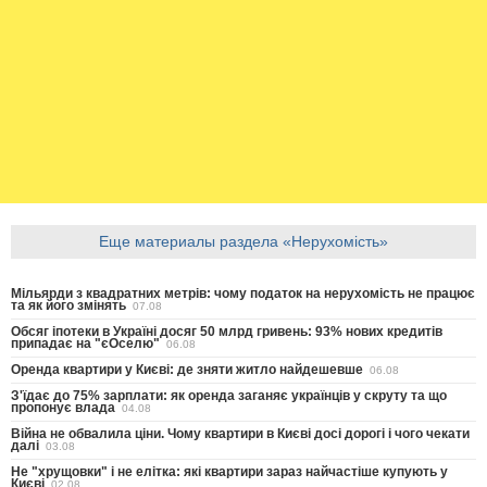
Еще материалы раздела «Нерухомість»
Мільярди з квадратних метрів: чому податок на нерухомість не працює
та як його змінять
07.08
Обсяг іпотеки в Україні досяг 50 млрд гривень: 93% нових кредитів
припадає на "єОселю"
06.08
Оренда квартири у Києві: де зняти житло найдешевше
06.08
З'їдає до 75% зарплати: як оренда заганяє українців у скруту та що
пропонує влада
04.08
Війна не обвалила ціни. Чому квартири в Києві досі дорогі і чого чекати
далі
03.08
Не "хрущовки" і не елітка: які квартири зараз найчастіше купують у
Києві
02.08