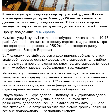
Кількість угод із продажу квартир у новобудовах Києва
впала практично до нуля. Якщо до 24 лютого популярні
девелопери столиці продавали по 150-250 квартир на
місяць, то зараз таких угод лише десяток чи трохи більше.
Про це повідомляє
РБК-Україна
.
Кількість угод із купівлі житла в новобудовах Києва впала в 10-15
разів. Але навіть за низького попиту вартість квадратного метра
все одно зростає, розповіла РБК-Україна експертка ринку
нерухомості Вікторія Берещак.
За її словами, це відбувається з двох причин: собівартість усіх
видів робіт зросла, оскільки дорожчають матеріали та потрібно
налагоджувати нові ланцюжки поставок. Багато матеріалів через
зупинку роботи заводів треба заводити з-за кордону.
Через втрату потужностей українських заводів треба завозити
матеріали з-за кордону, порушилися звичні логістичні ланцюжки.
Багато співробітників пішли у ЗСУ та інші сили оборони. Брак
кваліфікованих кадрів, висока інфляція та здорожчання
будматеріалів впливає на собівартість будівництва.
"Друга причина – курс долара. Спочатку НБУ утримував долар,
а коли його відпустили у вільне плавання, була якась
розбіжність: девелопери всі ще намагалися тримати ціни, але
вже витрачали на потреби об'єкта вже більше грошей, оскільки
все вже подорожчало", – зазначила експерт.