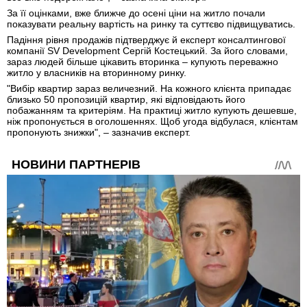
За її оцінками, вже ближче до осені ціни на житло почали
показувати реальну вартість на ринку та суттєво підвищуватись.
Падіння рівня продажів підтверджує й експерт консалтингової
компанії SV Development Сергій Костецький. За його словами,
зараз людей більше цікавить вторинка – купують переважно
житло у власників на вторинному ринку.
"Вибір квартир зараз величезний. На кожного клієнта припадає
близько 50 пропозицій квартир, які відповідають його
побажанням та критеріям. На практиці житло купують дешевше,
ніж пропонується в оголошеннях. Щоб угода відбулася, клієнтам
пропонують знижки", – зазначив експерт.