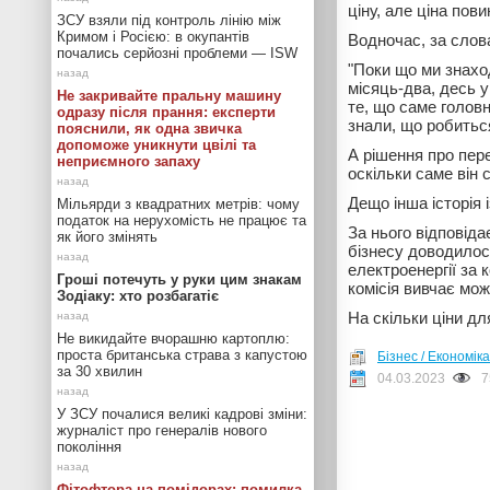
ціну, але ціна пов
ЗСУ взяли під контроль лінію між
Кримом і Росією: в окупантів
Водночас, за слов
почались серйозні проблеми — ISW
"Поки що ми знахо
місяць-два, десь у
Не закривайте пральну машину
те, що саме головн
одразу після прання: експерти
знали, що робитьс
пояснили, як одна звичка
допоможе уникнути цвілі та
А рішення про пер
неприємного запаху
оскільки саме він 
Дещо інша історія і
Мільярди з квадратних метрів: чому
податок на нерухомість не працює та
За нього відповіда
як його змінять
бізнесу доводилос
електроенергії за
Гроші потечуть у руки цим знакам
комісія вивчає мож
Зодіаку: хто розбагатіє
На скільки ціни дл
Не викидайте вчорашню картоплю:
проста британська страва з капустою
Бізнес / Економіка
за 30 хвилин
04.03.2023
7
У ЗСУ почалися великі кадрові зміни:
журналіст про генералів нового
покоління
Фітофтора на помідорах: помилка,