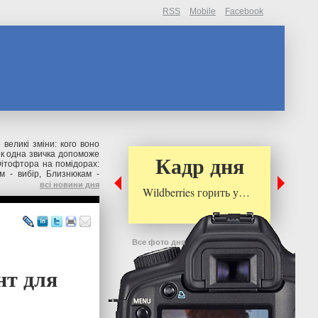
RSS
Mobile
Facebook
великі зміни: кого воно
як одна звичка допоможе
Кадр дня
ітофтора на помідорах:
м - вибір, Близнюкам -
всі новини дня
Wildberries горить у…
Все фото дня
нт для