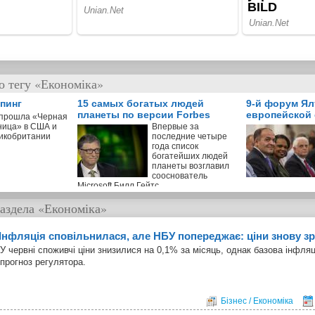
о тегу «Економіка»
пинг
15 самых богатых людей
9-й форум Ял
планеты по версии Forbes
европейской 
 прошла «Черная
ница» в США и
Впервые за
икобритании
последние четыре
года список
богатейших людей
планеты возглавил
сооснователь
Microsoft Билл Гейтс
аздела
«Економіка»
Інфляція сповільнилася, але НБУ попереджає: ціни знову з
У червні споживчі ціни знизилися на 0,1% за місяць, однак базова інфл
прогноз регулятора.
Бізнес / Економіка