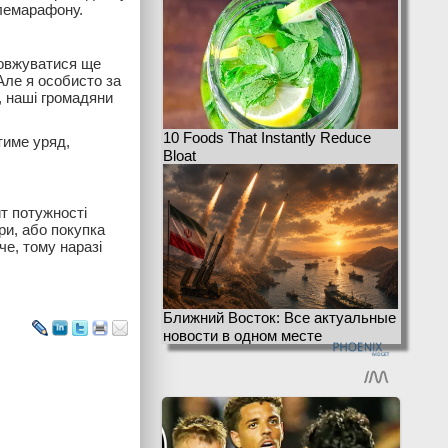
елемарафону.
довжуватися ще
Але я особисто за
, наші громадяни
10 Foods That Instantly Reduce
тиме уряд,
Bloat
ит потужності
ри, або покупка
че, тому наразі
Ближний Восток: Все актуальные
новости в одном месте