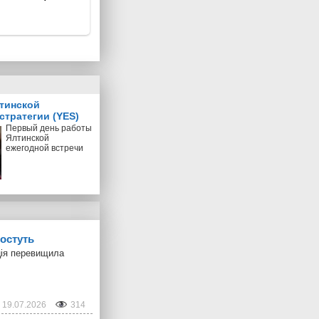
тинской
стратегии (YES)
Первый день работы
Ялтинской
ежегодной встречи
ростуть
яція перевищила
19.07.2026
314