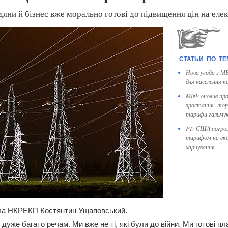
дяни й бізнес вже морально готові до підвищення цін на еле
Нова угода з М
для населення 
МВФ оновив про
зростання: торг
тарифи гальму
FT: США погр
тарифом на екс
харчування
ва НКРЕКП Костянтин Ущаповський.
 дуже багато речам. Ми вже не ті, які були до війни. Ми готові 