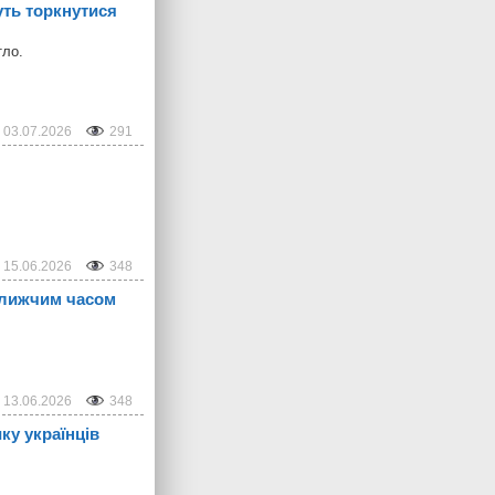
уть торкнутися
тло.
03.07.2026
291
15.06.2026
348
ближчим часом
13.06.2026
348
ку українців