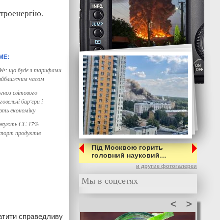
ктроенергію.
ВФ: що буде з тарифами
найближчим часом
гноз світового
овельні бар'єри і
ють економіку
ожують ЄС 17%
порт продуктів
Під Москвою горить
головний науковий…
и другие фотогалереи
Мы в соцсетях
<
>
платити справедливу