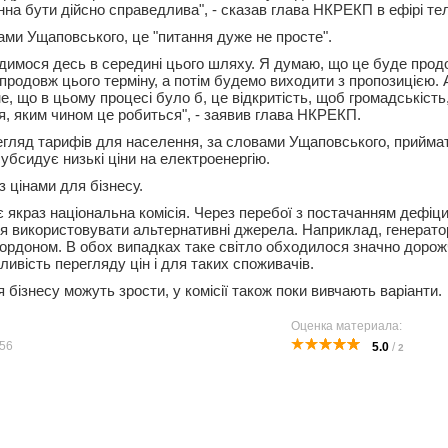
инна бути дійсно справедлива", - сказав глава НКРЕКП в ефірі т
ами Ущаповського, це "питання дуже не просте".
димося десь в середині цього шляху. Я думаю, що це буде про
продовж цього терміну, а потім будемо виходити з пропозицією. 
е, що в цьому процесі було б, це відкритість, щоб громадськість
я, яким чином це робиться", - заявив глава НКРЕКП.
егляд тарифів для населення, за словами Ущаповського, прийма
субсидує низькі ціни на електроенергію.
з цінами для бізнесу.
є якраз національна комісія. Через перебої з постачанням дефіц
я використовувати альтернативні джерела. Наприклад, генерато
 кордоном. В обох випадках таке світло обходилося значно дорож
ливість перегляду цін і для таких споживачів.
я бізнесу можуть зрости, у комісії також поки вивчають варіанти.
Оценка материала:
56
5.0
/
2