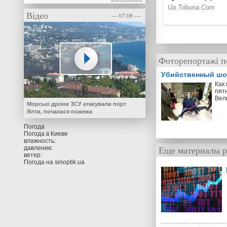
Відео
— 07.08 —
Фоторепортажі п
Убийственный шо
Как
пят
Вел
Морські дрони ЗСУ атакували порт
Ялти, почалася пожежа
Погода
Погода в
Киеве
влажность:
Еще материалы р
давление:
ветер:
Погода на
sinoptik.ua