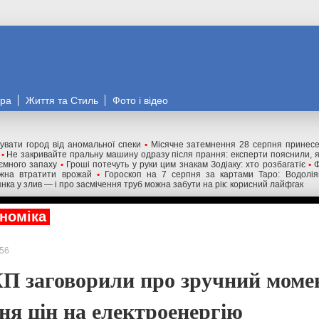
ора
Життя та Стиль
Фото і відео
увати город від аномальної спеки
•
Місячне затемнення 28 серпня принесе 
•
Не закривайте пральну машину одразу після прання: експерти пояснили, 
иємного запаху
•
Гроші потечуть у руки цим знакам Зодіаку: хто розбагатіє
•
Ф
ожна втратити врожай
•
Гороскоп на 7 серпня за картами Таро: Водолія
нка у злив — і про засмічення труб можна забути на рік: корисний лайфгак
номіка
56
 заговорили про зручний моме
ня цін на електроенергію