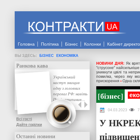
Головна
Політика
Бізнес
Колонки
Кабінет директ
БІЗНЕС
ЕКОНОМІКА
НОВИНИ ДНЯ:
Як врят
Ранкова кава
"струсоне" найсильніше
уникнути цвілі та непр
Український
помилка, через яку м
прискорення
•
Одна скля
наступ знищив
одну з головних
бізнес
переваг РФ: навіть
еко
Путін припинив…
04.03.2023
7
У НКРЕКП
Всі гості
Дайте горілки
підвищен
Останні новини