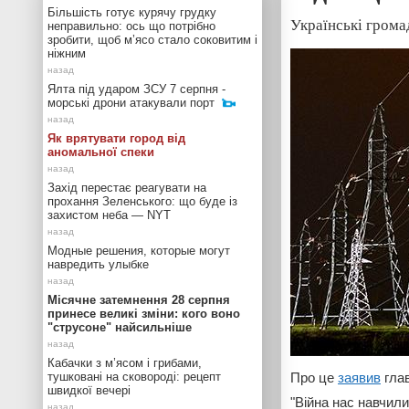
Більшість готує курячу грудку
Українські грома
неправильно: ось що потрібно
зробити, щоб м’ясо стало соковитим і
ніжним
Ялта під ударом ЗСУ 7 серпня -
морські дрони атакували порт
Як врятувати город від
аномальної спеки
Захід перестає реагувати на
прохання Зеленського: що буде із
захистом неба — NYT
Модные решения, которые могут
навредить улыбке
Місячне затемнення 28 серпня
принесе великі зміни: кого воно
"струсоне" найсильніше
Кабачки з м’ясом і грибами,
тушковані на сковороді: рецепт
Про це
заявив
гла
швидкої вечері
"Війна нас навчили