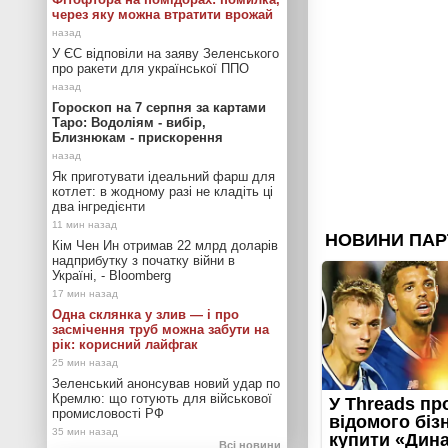
через яку можна втратити врожай
У ЄС відповіли на заяву Зеленського
про ракети для української ППО
Гороскоп на 7 серпня за картами
Таро: Водоліям - вибір,
Близнюкам - прискорення
Як приготувати ідеальний фарш для
котлет: в жодному разі не кладіть ці
два інгредієнти
Кім Чен Ин отримав 22 млрд доларів
надприбутку з початку війни в
Україні, - Bloomberg
Одна склянка у злив — і про
засмічення труб можна забути на
рік: корисний лайфгак
Зеленський анонсував новий удар по
Кремлю: що готують для військової
промисловості РФ
Всі новини