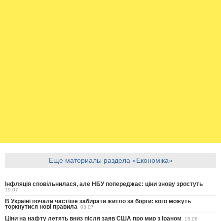
Еще материалы раздела «Економіка»
Інфляція сповільнилася, але НБУ попереджає: ціни знову зростуть
19.07
В Україні почали частіше забирати житло за борги: кого можуть
торкнутися нові правила
03.07
Ціни на нафту летять вниз після заяв США про мир з Іраном
15.06