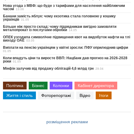
Нова угода з МВФ: що буде з тарифами для населення найближчим
часом
13.06
Банани замість яблук: чому екзотика стала головною у кошику
українців
31.05
Більше ніж просто склад: чому підрядникам вигідно замовляти
металопрокат із послугами обробки
14.05
ОПЕК узгодила символічне підвищення квот на видобуток нафти на тлі
виходу ОАЕ
03.05
Виплати на пенсію українцям у квітні зросли: ПФУ оприлюднив цифри
01.05
Коли впадуть ціни та виросте ВВП: Нацбанк дав прогноз на 2026-2028
роки
01.05
Мінфін залучив від продажу облігацій 4,6 млрд грн
29.04
Політика
Бізнес
Колонки
Кабінет директора
Життя і стиль
Фоторепортажі
Відео
Ітоги
розміщення реклами