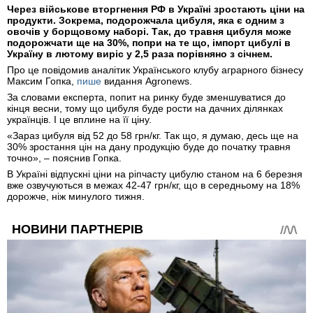
Через військове вторгнення РФ в Україні зростають ціни на
продукти. Зокрема, подорожчала цибуля, яка є одним з
овочів у борщовому наборі. Так, до травня цибуля може
подорожчати ще на 30%, попри на те що, імпорт цибулі в
Україну в лютому виріс у 2,5 раза порівняно з січнем.
Про це повідомив аналітик Українського клубу аграрного бізнесу
Максим Гопка,
пише
видання Agronews.
За словами експерта, попит на ринку буде зменшуватися до
кінця весни, тому що цибуля буде рости на дачних ділянках
українців. І це вплине на її ціну.
«Зараз цибуля від 52 до 58 грн/кг. Так що, я думаю, десь ще на
30% зростання цін на дану продукцію буде до початку травня
точно», – пояснив Гопка.
В Україні відпускні ціни на ріпчасту цибулю станом на 6 березня
вже озвучуються в межах 42-47 грн/кг, що в середньому на 18%
дорожче, ніж минулого тижня.