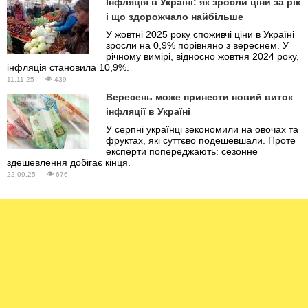
Інфляція в Україні: як зросли ціни за рік
і що здорожчало найбільше
У жовтні 2025 року споживчі ціни в Україні
зросли на 0,9% порівняно з вереснем. У
річному вимірі, відносно жовтня 2024 року,
інфляція становила 10,9%.
11.11.25 —
439
Вересень може принести новий виток
інфляції в Україні
У серпні українці зекономили на овочах та
фруктах, які суттєво подешевшали. Проте
експерти попереджають: сезонне
здешевлення добігає кінця.
22.09.25 —
676