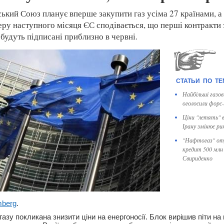
ський Союз планує вперше закупити газ усіма 27 країнами, а
ру наступного місяця ЄС сподівається, що перші контракти 
будуть підписані приблизно в червні.
Найбільші газові
оголосили форс
Ціни "летять" 
Ірану змінює ри
"Нафтогаз" от
кредит 500 млн 
Свириденко
mberg
.
газу покликана знизити ціни на енергоносії. Блок вирішив піти на 