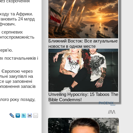
рез скорочення
ходу та Африки.
становить 24 млрд
ефчович.
у серпневих
ентоспроможність
Ближний Восток: Все актуальные
новости в одном месте
терв’ю.
х постачальників і
 з Європою через
ьні закупівлі на
се ще заповнені
оповнення запасів
Unveiling Hypocrisy: 15 Taboos The
лого року позаду,
Bible Condemns!