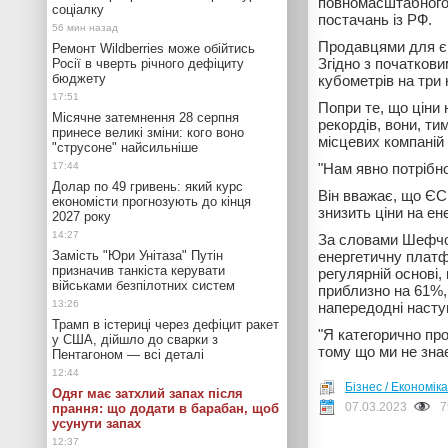
повномасштабного 
соціалку
постачань із РФ.
Продавцями для єв
Ремонт Wildberries може обійтись
Згідно з початкови
Росії в чверть річного дефіциту
бюджету
кубометрів на три
Попри те, що ціни 
Місячне затемнення 28 серпня
рекордів, вони, т
принесе великі зміни: кого воно
місцевих компаній 
"струсоне" найсильніше
"Нам явно потрібно
Долар по 49 гривень: який курс
Він вважає, що ЄС
економісти прогнозують до кінця
знизить ціни на ене
2027 року
За словами Шефчов
Замість "Юри Унітаза" Путін
енергетичну платф
призначив танкіста керувати
регулярній основі,
військами безпілотних систем
приблизно на 61%,
напередодні насту
Трамп в істериці через дефіцит ракет
"Я категорично пр
у США, дійшло до сварки з
тому що ми не зна
Пентагоном — всі деталі
Бізнес / Економіка
Одяг має затхлий запах після
07.03.2023
7
прання: що додати в барабан, щоб
усунути запах