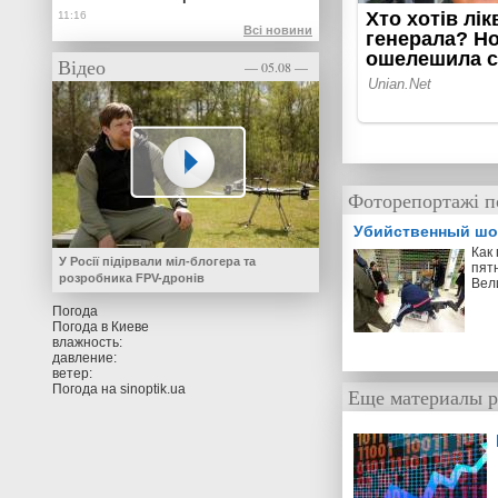
Всі новини
Відео
— 05.08 —
Фоторепортажі п
Убийственный шо
Как
У Росії підірвали міл-блогера та
пят
розробника FPV-дронів
Вел
Погода
Погода в
Киеве
влажность:
давление:
ветер:
Погода на
sinoptik.ua
Еще материалы р