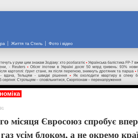
ора
Життя та Стиль
Фото і відео
течуть у руки цим знакам Зодіаку: хто розбагатіє
•
Українська балістика FP-7 в
ни, - Reuters
•
Обсяг іпотеки в Україні досяг 50 млрд гривень: 93% нов
ісля картоплі: ґрунт стане, як після перегною, зникнуть дротяник та парша
•
- вдача, Тельцям - швидкі рішення
•
Як охолодити квартиру в спеку б
6 серпня: Стрільцям – сповільнитися, Скорпіонам – перенапруження
номіка
91
го місяця Євросоюз спробує впе
газ усім блоком, а не окремо кр