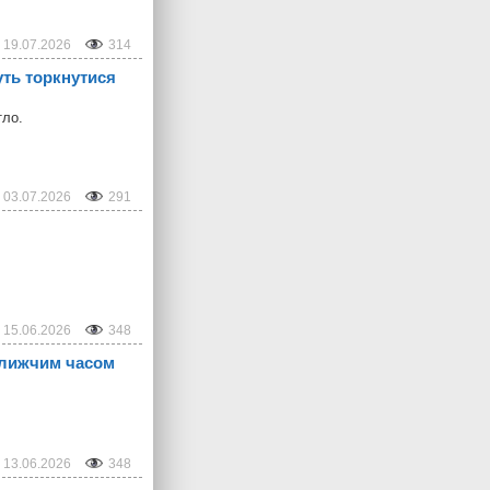
19.07.2026
314
уть торкнутися
тло.
03.07.2026
291
15.06.2026
348
ближчим часом
13.06.2026
348