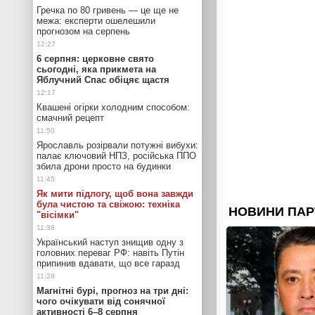
Гречка по 80 гривень — це ще не
межа: експерти ошелешили
прогнозом на серпень
6 серпня: церковне свято
сьогодні, яка прикмета на
Яблучний Спас обіцяє щастя
Квашені огірки холодним способом:
смачний рецепт
Ярославль розірвали потужні вибухи:
палає ключовий НПЗ, російська ППО
збила дрони просто на будинки
Як мити підлогу, щоб вона завжди
була чистою та свіжою: техніка
"вісімки"
Український наступ знищив одну з
головних переваг РФ: навіть Путін
припинив вдавати, що все гаразд
Магнітні бурі, прогноз на три дні:
чого очікувати від сонячної
активності 6–8 серпня