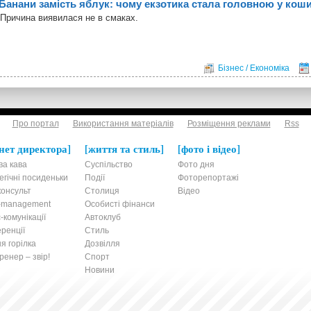
Банани замість яблук: чому екзотика стала головною у коши
Причина виявилася не в смаках.
Бізнес / Економіка
Про портал
Використання матеріалів
Розміщення реклами
Rss
нет директора
життя та стиль
фото і відео
ва кава
Суспільство
Фото дня
егічні посиденьки
Події
Фоторепортажі
онсульт
Столиця
Відео
t-management
Особисті фінанси
-комунікації
Автоклуб
ренції
Стиль
я горілка
Дозвілля
енер – звір!
Спорт
Новини