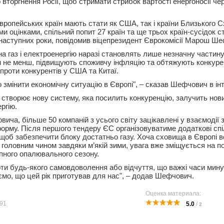
вторгнення Росії, щоб стримати стрибок вартості енергоносії че
ропейських країн мають стати як США, так і країни Близького С
ми оцінками, спільний попит 27 країн та ще трьох країн-сусідок 
 наступних роки, повідомив віцепрезидент Єврокомісії Марош Ш
на газ і електроенергію наразі становлять лише незначну частин
им не менш, підвищують споживчу інфляцію та обтяжують конкур
проти конкурентів у США та Китаї.
 змінити економічну ситуацію в Європі", – сказав Шефчович в ін
 створює нову систему, яка посилить конкуренцію, залучить нови
ргію.
ича, більше 50 компаній з усього світу зацікавлені у взаємодії
орму. Після першого тендеру ЄС організовуватиме додаткові спіл
 щоб забезпечити блоку достатньо газу. Хоча сховища в Європі в
 головним чином завдяки м’якій зими, увага вже зміщується на п
пного опалювального сезону.
оти будь-якого самовдоволення або відчуття, що важкі часи мину
ємо, що цей рік приготував для нас", – додав Шефчович.
Оценка материала:
91
5.0
/
2