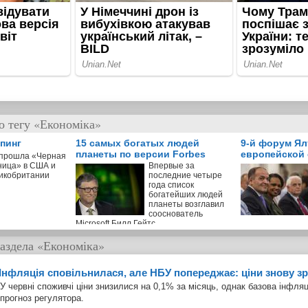
о тегу «Економіка»
пинг
15 самых богатых людей
9-й форум Ял
планеты по версии Forbes
европейской 
 прошла «Черная
ница» в США и
Впервые за
икобритании
последние четыре
года список
богатейших людей
планеты возглавил
сооснователь
Microsoft Билл Гейтс
аздела
«Економіка»
Інфляція сповільнилася, але НБУ попереджає: ціни знову з
У червні споживчі ціни знизилися на 0,1% за місяць, однак базова інфл
прогноз регулятора.