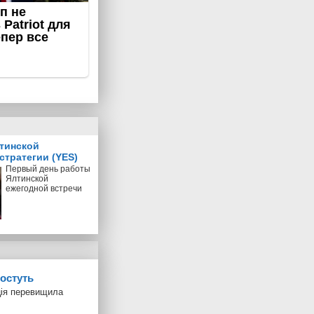
тинской
стратегии (YES)
Первый день работы
Ялтинской
ежегодной встречи
ростуть
яція перевищила