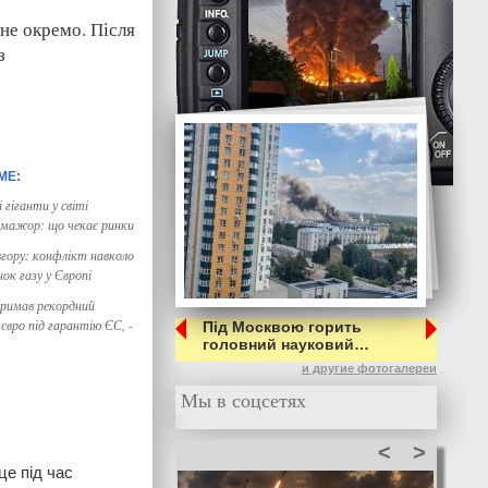
 не окремо. Після
з
 гіганти у світі
-мажор: що чекає ринки
вгору: конфлікт навколо
нок газу у Європі
римав рекордний
євро під гарантію ЄС, -
Під Москвою горить
головний науковий…
и другие фотогалереи
Мы в соцсетях
<
>
це під час