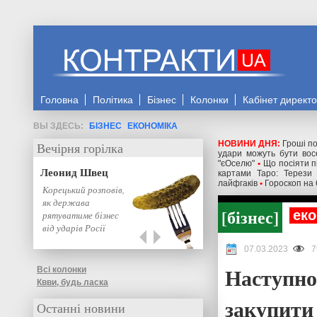
Головна
Політика
Бізнес
Колонки
Кабінет директ
БІЗНЕС
ЕКОНОМІКА
НОВИНИ ДНЯ:
Гроші по
Вечірня горілка
удари можуть бути восе
"єОселю"
•
Що посіяти п
Леонид Швец
картами Таро: Терези 
лайфгаків
•
Гороскоп на 
Корецький розповів,
як держава
бізнес
еко
рятуватиме бізнес
від ударів Росії
07.03.2023
7
Наступно
Всі колонки
Квви, будь ласка
закупити 
Останні новини