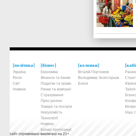
політика
бізнес
колонки
кабі
Україна
Економіка
Віталій Портніков
Ранко
Росія
Фінанси та банки
Володимир Золоторьов
Страт
Світ
Податки та право
Блоги
Юриск
Новини
Ринки та компанії
Talen
Страхування
Бізнес
Прес-релізи
Конфе
Товари та послуги
Вечірн
Нерухомість
Наш тр
Технології
Новини
Бізнес пропозиції
сайт спрямовано виключно на 21+