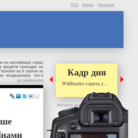
RSS
Mobile
Facebook
же на сертифікації, перші
их кредитів припадає на
Кадр дня
Гороскоп на 6 серпня за
ез кондиціонера: топ-3
всі новини дня
Wildberries горить у…
Все фото дня
рше
аїнами