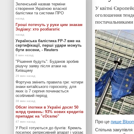
Зеленський назвав терміни
У квітні Європей
створення Україною власної
балістики та системи ПРО
оголошення тенде
постачальниками 
Гроші потечуть у руки цим знакам
Зодіаку: хто розбагатіє
Українська балістика FP-7 вже на
сертифікації, перші удари можуть
бути восени, - Reuters
"Рішення будуть": Буданов зробив
рішучу заяву після атаки на
Київщину
Фортуна змінить правила гри: чотири
знаки китайського гороскопу, для
яких із 7 серпня починається
особливий період
Обсяг іпотеки в Україні досяг 50
млрд гривень: 93% нових кредитів
припадає на "єОселю"
Про це
пише Bloo
У Росії готуються до бунтів: Кремль
Спільна закупівля 
посилює репресивний апарат і урізає