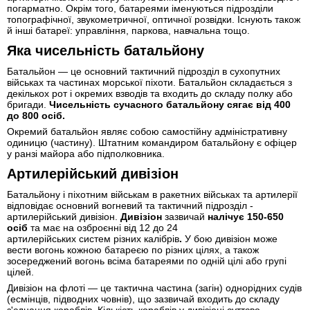
погарматно. Окрім того, батареями іменуються підрозділи
топографічної, звукометричної, оптичної розвідки. Існують також
й інші батареї: управління, паркова, навчальна тощо.
Яка чисельність батальйону
Батальйон — це основний тактичний підрозділ в сухопутних
військах та частинах морської піхоти. Батальйон складається з
декількох рот і окремих взводів та входить до складу полку або
бригади.
Чисельність сучасного батальйону сягає
від 400
до 800 осіб.
Окремий батальйон являє собою самостійну адміністративну
одиницю (частину). Штатним командиром батальйону є офіцер
у ранзі майора або підполковника.
Артилерійський дивізіон
Батальйону і піхотним військам в ракетних військах та артилерії
відповідає основний вогневий та тактичний підрозділ -
артилерійський дивізіон.
Дивізіон
зазвичай
налічує
150-650
осіб
та має на озброєнні від 12 до 24
артилерійських систем різних калібрів
.
У бою дивізіон може
вести вогонь кожною батареєю по різних цілях, а також
зосереджений вогонь всіма батареями по одній цілі або групі
цілей.
Дивізіон на флоті — це тактична частина (загін) однорідних судів
(есмінців, підводних човнів), що зазвичай входить до складу