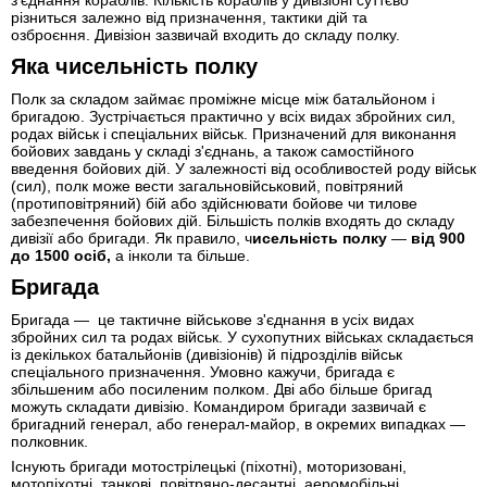
з'єднання кораблів. Кількість кораблів у дивізіоні суттєво
різниться залежно від призначення, тактики дій та
озброєння. Дивізіон зазвичай входить до складу полку.
Яка чисельність полку
Полк за складом займає проміжне місце між батальйоном і
бригадою. Зустрічається практично у всіх видах збройних сил,
родах військ і спеціальних військ. Призначений для виконання
бойових завдань у складі з'єднань, а також самостійного
введення бойових дій. У залежності від особливостей роду військ
(сил), полк може вести загальновійськовий, повітряний
(протиповітряний) бій або здійснювати бойове чи тилове
забезпечення бойових дій. Більшість полків входять до складу
дивізії або бригади. Як правило, ч
исельність полку
—
від 900
до 1500 осіб,
а інколи та більше.
Бригада
Бригада — це тактичне військове з'єднання в усіх видах
збройних сил та родах військ. У сухопутних військах складається
із декількох батальйонів (дивізіонів) й підрозділів військ
спеціального призначення. Умовно кажучи, бригада є
збільшеним або посиленим полком. Дві або більше бригад
можуть складати дивізію. Командиром бригади зазвичай є
бригадний генерал, або генерал-майор, в окремих випадках —
полковник.
Існують бригади мотострілецькі (піхотні), моторизовані,
мотопіхотні, танкові, повітряно-десантні, аеромобільні,