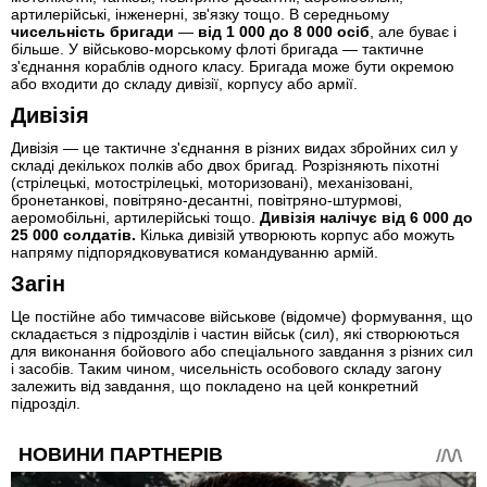
артилерійські, інженерні, зв'язку тощо. В середньому
чисельність бригади
—
від 1 000 до 8 000 осіб
, але буває і
більше. У військово-морському флоті бригада — тактичне
з'єднання кораблів одного класу. Бригада може бути окремою
або входити до складу дивізії, корпусу або армії.
Дивізія
Дивізія — це тактичне з'єднання в різних видах збройних сил у
складі декількох полків або двох бригад. Розрізняють піхотні
(стрілецькі, мотострілецькі, моторизовані), механізовані,
бронетанкові, повітряно-десантні, повітряно-штурмові,
аеромобільні, артилерійські тощо.
Дивізія налічує від 6 000 до
25 000 солдатів.
Кілька дивізій утворюють корпус або можуть
напряму підпорядковуватися командуванню армій.
Загін
Це постійне або тимчасове військове (відомче) формування, що
складається з підрозділів і частин військ (сил), які створюються
для виконання бойового або спеціального завдання з різних сил
і засобів. Таким чином, чисельність особового складу загону
залежить від завдання, що покладено на цей конкретний
підрозділ.