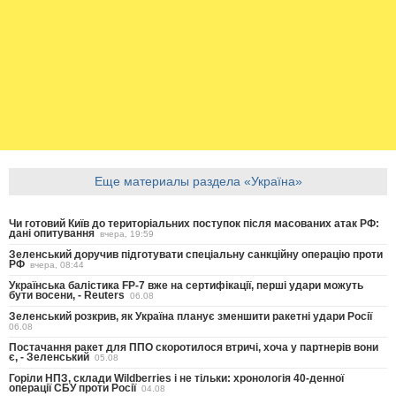
Еще материалы раздела «Україна»
Чи готовий Київ до територіальних поступок після масованих атак РФ:
дані опитування
вчера, 19:59
Зеленський доручив підготувати спеціальну санкційну операцію проти
РФ
вчера, 08:44
Українська балістика FP-7 вже на сертифікації, перші удари можуть
бути восени, - Reuters
06.08
Зеленський розкрив, як Україна планує зменшити ракетні удари Росії
06.08
Постачання ракет для ППО скоротилося втричі, хоча у партнерів вони
є, - Зеленський
05.08
Горіли НПЗ, склади Wildberries і не тільки: хронологія 40-денної
операції СБУ проти Росії
04.08