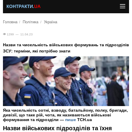
КОНТРАКТИ.
UA
Головна
Політика
Україна
1299 — 11.04.23
Назви та чисельність військових формувань та підрозділів
ЗСУ: терміни, які потрібно знати
Яка чисельність сотні, взводу, батальйону, полку, бригади,
дивізії, що таке рій, чота, як називаються військові
формування та підрозділи —
пише
ТСН.ua
Назви військових підрозділів та їхня