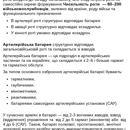
самостійні окремі формування.
Чисельність роти — 80–200
військовослужбовців
, залежно від країни, роду військ та
функціонального призначення.
В артилерії роті структурно відповідає батарея.
В авіації роті структурно відповідає ескадрилья.
У кінноті роті умовно відповідає ескадрон.
Артилерійська батарея
структурно відповідає
загальновійськовій роті та складається зі взводів.
Артилерійська батарея — це підрозділ в артилерійських
частинах та на кораблях, що складається з 2–6 і більше гармат
та гарматної обслуги.
За типом основного озброєння артилерійські батареї бувають:
гарматними,
гаубичними,
мінометними,
реактивними,
батареями самохідних артилерійських установок (САУ).
У сучасних арміях в батареї — від 2-3 вогневих взводів, взвод
(відділення) управління та від 2 до 6 гармат (мінометів) або від
4 до 6 (САУ). Також, батареї полкової, протитанкової, зенітної
артилерії малого калібру можуть використовуватися повзводно і