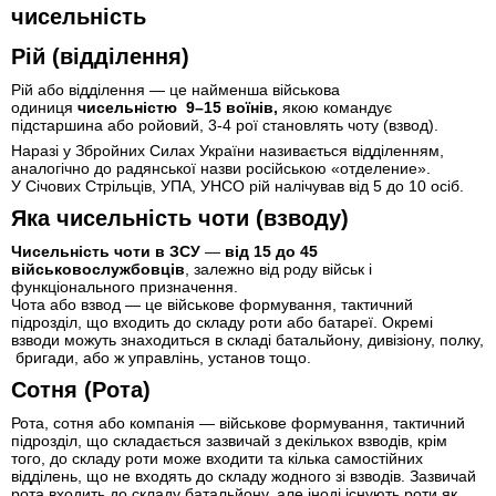
чисельність
Рій (відділення)
Рій або відділення — це найменша військова
одиниця
чисельністю 9–15 воїнів,
якою командує
підстаршина або ройовий, 3-4 рої становлять чоту (взвод).
Наразі у Збройних Силах України називається відділенням,
аналогічно до радянської назви російською «отделение».
У Січових Стрільців, УПА, УНСО рій налічував від 5 до 10 осіб.
Яка чисельність чоти (взводу)
Чисельність чоти в ЗСУ
—
від 15 до 45
військовослужбовців
, залежно від роду військ і
функціонального призначення.
Чота або взвод — це військове формування, тактичний
підрозділ, що входить до складу роти або батареї. Окремі
взводи можуть знаходиться в складі батальйону, дивізіону, полку,
бригади, або ж управлінь, установ тощо.
Сотня (Рота)
Рота, сотня або компанія — військове формування, тактичний
підрозділ, що складається зазвичай з декількох взводів, крім
того, до складу роти може входити та кілька самостійних
відділень, що не входять до складу жодного зі взводів. Зазвичай
рота входить до складу батальйону, але іноді існують роти як