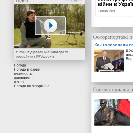
Відео
— 05.08 —
Фоторепортажі п
Как голосовали п
В У
У Росії підірвали міл-блогера та
дос
розробника FPV-дронів
Вер
Погода
Погода в
Киеве
влажность:
давление:
ветер:
Погода на
sinoptik.ua
Еще материалы р