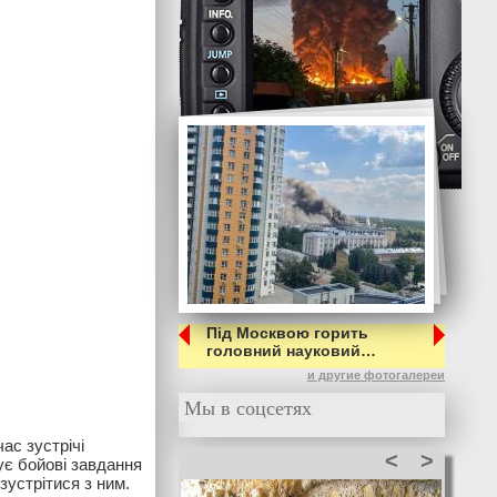
Під Москвою горить
головний науковий…
и другие фотогалереи
Мы в соцсетях
ас зустрічі
<
>
ує бойові завдання
зустрітися з ним.