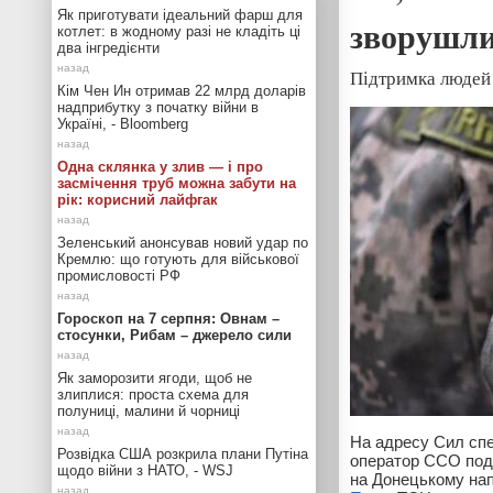
Як приготувати ідеальний фарш для
зворушли
котлет: в жодному разі не кладіть ці
два інгредієнти
Підтримка людей 
Кім Чен Ин отримав 22 млрд доларів
надприбутку з початку війни в
Україні, - Bloomberg
Одна склянка у злив — і про
засмічення труб можна забути на
рік: корисний лайфгак
Зеленський анонсував новий удар по
Кремлю: що готують для військової
промисловості РФ
Гороскоп на 7 серпня: Овнам –
стосунки, Рибам – джерело сили
Як заморозити ягоди, щоб не
злиплися: проста схема для
полуниці, малини й чорниці
На адресу Сил спец
Розвідка США розкрила плани Путіна
оператор ССО пода
щодо війни з НАТО, - WSJ
на Донецькому напр