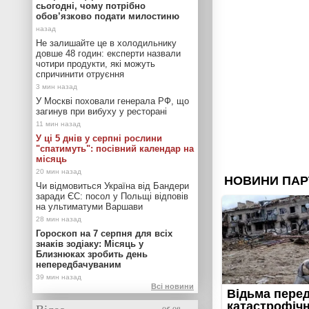
сьогодні, чому потрібно
обов’язково подати милостиню
Не залишайте це в холодильнику
довше 48 годин: експерти назвали
чотири продукти, які можуть
спричинити отруєння
У Москві поховали генерала РФ, що
загинув при вибуху у ресторані
У ці 5 днів у серпні рослини
"спатимуть": посівний календар на
місяць
Чи відмовиться Україна від Бандери
заради ЄС: посол у Польщі відповів
на ультиматуми Варшави
Гороскоп на 7 серпня для всіх
знаків зодіаку: Місяць у
Близнюках зробить день
непередбачуваним
Всі новини