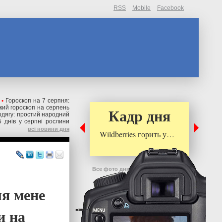
RSS
Mobile
Facebook
•
Гороскоп на 7 серпня:
кий гороскоп на серпень
Кадр дня
 одягу: простий народний
5 днів у серпні рослини
всі новини дня
Wildberries горить у…
Все фото дня
ля мене
и на