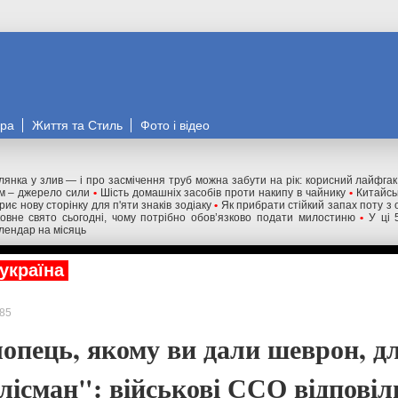
ора
Життя та Стиль
Фото і відео
лянка у злив — і про засмічення труб можна забути на рік: корисний лайфгак
м – джерело сили
•
Шість домашніх засобів проти накипу в чайнику
•
Китайсь
риє нову сторінку для п'яти знаків зодіаку
•
Як прибрати стійкий запах поту з
ковне свято сьогодні, чому потрібно обов’язково подати милостиню
•
У ці 
алендар на місяць
україна
85
лопець, якому ви дали шеврон, д
алісман": військові ССО відповіл