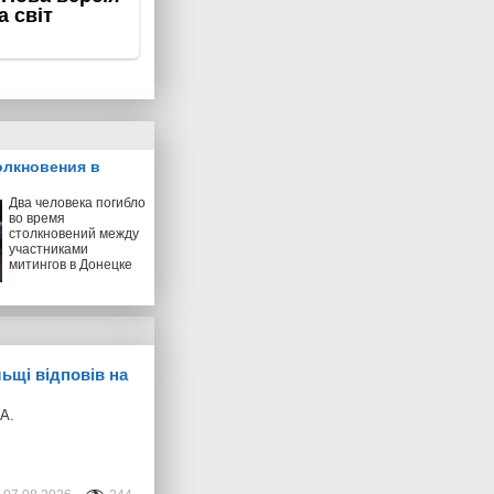
олкновения в
Два человека погибло
во время
столкновений между
участниками
митингов в Донецке
ьщі відповів на
ПА.