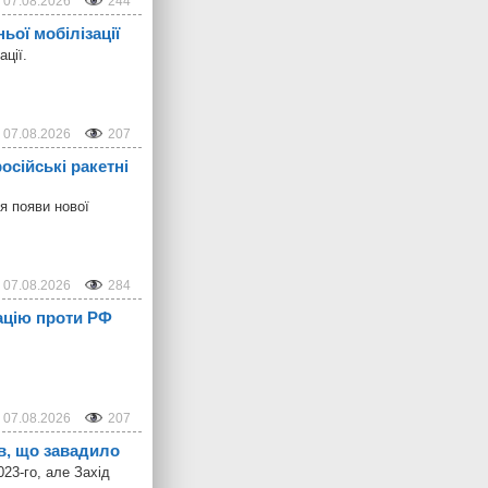
07.08.2026
244
ьої мобілізації
ції.
07.08.2026
207
осійські ракетні
я появи нової
07.08.2026
284
ацію проти РФ
07.08.2026
207
в, що завадило
23-го, але Захід