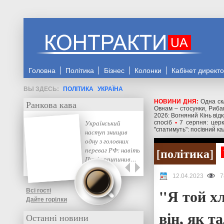
Головна
Політика
Бізнес
Колонки
Кабінет директ
ПОЛІТИКА
УКРАЇНА
НОВИНИ ДНЯ:
Одна ск
Ранкова кава
Овнам – стосунки, Риба
2026: Вогняний Кінь відк
Український
спосіб
•
7 серпня: цер
"спатимуть": посівний к
наступ знищив
одну з головних
політика
переваг РФ: навіть
Путін припинив…
12.04.2023
7
"Я той х
Всі гості
Дайте горілки
він, як т
Останні новини