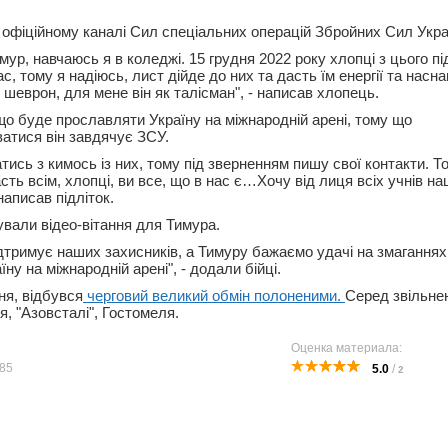
 офіційному каналі Сил спеціальних операцій Збройних Сил Укра
ур, навчаюсь я в коледжі. 15 грудня 2022 року хлопці з цього пі
с, тому я надіюсь, лист дійде до них та дасть їм енергії та насна
 шеврон, для мене він як талісман", - написав хлопець.
 що буде прославляти Україну на міжнародній арені, тому що
атися він завдячує ЗСУ.
атись з кимось із них, тому під зверненням пишу свої контакти. Т
сть всім, хлопці, ви все, що в нас є…Хочу від лиця всіх учнів н
написав підліток.
ували відео-вітання для Тимура.
ідтримує наших захисників, а Тимуру бажаємо удачі на змаганнях 
ну на міжнародній арені", - додали бійці.
ня, відбувся
черговий великий обмін полоненими.
Серед звільнен
, "Азовсталі", Гостомеля.
Оценка материала:
85
5.0
/
2