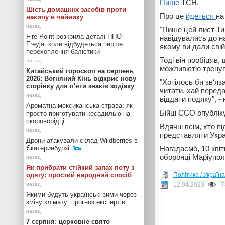
Пише
ТСН.
Шість домашніх засобів проти
Про це
йдеться
на
накипу в чайнику
"Пише цей лист Тим
Fire Point розкрила деталі ППО
навідувались до на
Freyja: коли відбудеться перше
якому ви дали свій
перехоплення балістики
Тоді він пообіцяв,
можливістю тренув
Китайський гороскоп на серпень
2026: Вогняний Кінь відкриє нову
"Хотілось би зв‘яз
сторінку для п'яти знаків зодіаку
читати, хай переда
віддати подяку", - 
Ароматна мексиканська страва: як
Бійці ССО опублік
просто приготувати кесадилью на
скороворідці
Вдячні всім, хто п
представляти Украї
Дрони атакували склад Wildberries в
Єкатеринбурзі
Нагадаємо, 10 квіт
оборонці Маріуполя
Як прибрати стійкий запах поту з
одягу: простий народний спосіб
Політика / Україна
12.04.2023
7
Якими будуть українські зими через
зміну клімату: прогноз експертів
7 серпня: церковне свято