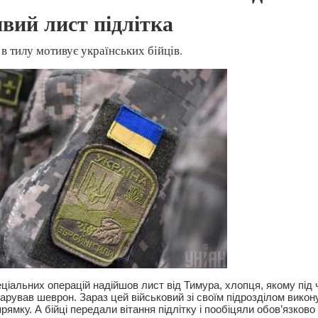
вий лист підлітка
в тилу мотивує українських бійців.
іальних операцій надійшов лист від Тимура, хлопця, якому під ч
рував шеврон. Зараз цей військовий зі своїм підрозділом викон
ямку. А бійці передали вітання підлітку і пообіцяли обов’язково 