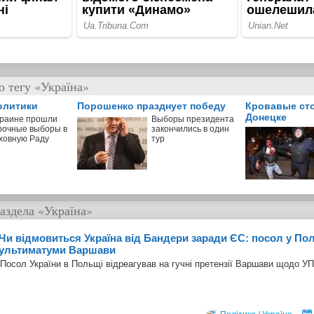
о тегу «Україна»
олитики
Порошенко празднует победу
Кровавые ст
Донецке
краине прошли
Выборы президента
рочные выборы в
закончились в один
ховную Раду
тур
аздела
«Україна»
Чи відмовиться Україна від Бандери заради ЄС: посол у Пол
ультиматуми Варшави
Посол України в Польщі відреагував на гучні претензії Варшави щодо У