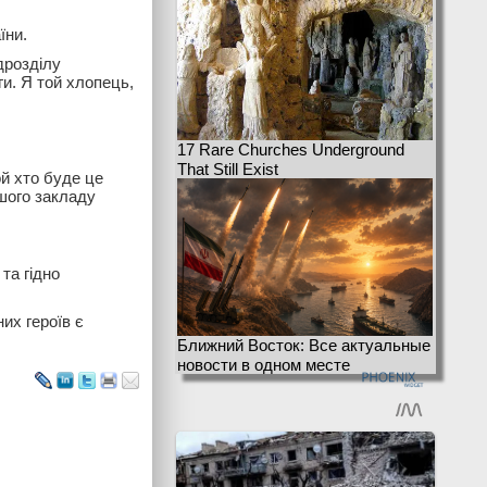
їни.
дрозділу
ги. Я той хлопець,
17 Rare Churches Underground
That Still Exist
ой хто буде це
ашого закладу
та гідно
их героїв є
Ближний Восток: Все актуальные
новости в одном месте