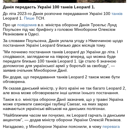
Данія передасть Україні 100 танків Leopard 1.
До літа 2023-го Данія розпочне передавання Україні 100
танків
Leopard 1.
Пише
ТСН.
Про це
повідомив
в.о. міністра оборони Данія Троельс Лунд
Поульсен під час брифінгу з головою Міноборони Олексієм
Резніковим в Одесі.
За словами Поульсена, Данія уклала угоду з Німеччиною щодо
постачання Україні Leopard близько двох місяців тому.
"Ми почнемо постачання танків Leopard до України до літа. І
сподіваюся, заглядаючи на півроку вперед, що можна буде
передати близько 100 танків Leopard 1. Це стало б значною
допомогою для української армії у боротьбі за свободу", —
заявив очільник Міноборони Данії.
Він додав, що передавання танків Leopard 2 також може бути
обговорена.
Як сказав данський міністр, у його країні не так багато Leopard 2,
але вона може обговорювати інші шляхи їхнього постачання.
Також в.о. міністра оборони Данії зазначив, що у травні Україна
може отримати самохідні гаубиці Caesar, на яких зараз
навчаються українські військові на данських полігонах.
"Найближчим часом ми почуємо, як Leopard гарчать із данським
акцентом", — додав міністр оборони України Олексій Резніков.
Нагадаємо, у Міноборони України пояснили, в чому
перевага