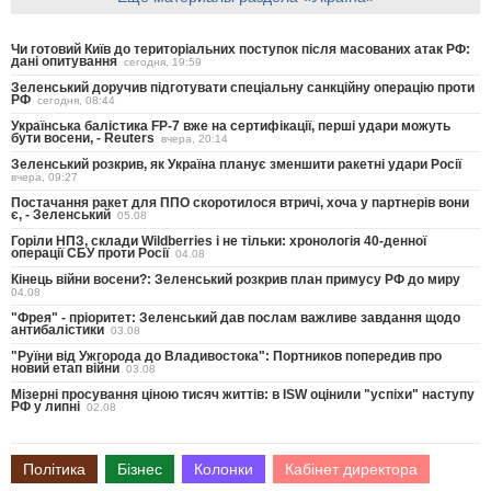
Чи готовий Київ до територіальних поступок після масованих атак РФ:
дані опитування
сегодня, 19:59
Зеленський доручив підготувати спеціальну санкційну операцію проти
РФ
сегодня, 08:44
Українська балістика FP-7 вже на сертифікації, перші удари можуть
бути восени, - Reuters
вчера, 20:14
Зеленський розкрив, як Україна планує зменшити ракетні удари Росії
вчера, 09:27
Постачання ракет для ППО скоротилося втричі, хоча у партнерів вони
є, - Зеленський
05.08
Горіли НПЗ, склади Wildberries і не тільки: хронологія 40-денної
операції СБУ проти Росії
04.08
Кінець війни восени?: Зеленський розкрив план примусу РФ до миру
04.08
"Фрея" - пріоритет: Зеленський дав послам важливе завдання щодо
антибалістики
03.08
"Руїни від Ужгорода до Владивостока": Портников попередив про
новий етап війни
03.08
Мізерні просування ціною тисяч життів: в ISW оцінили "успіхи" наступу
РФ у липні
02.08
Політика
Бізнес
Колонки
Кабінет директора