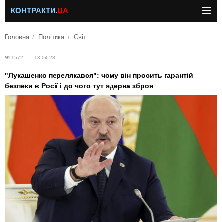
КОНТРАКТИ.
UA
Головна
Політика
Світ
1572 — 13.04.23
"Лукашенко перелякався": чому він просить гарантій
безпеки в Росії і до чого тут ядерна зброя