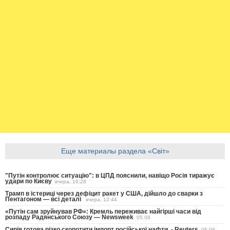
Еще материалы раздела «Світ»
"Путін контролює ситуацію": в ЦПД пояснили, навіщо Росія тиражує
удари по Києву
вчера, 16:28
Трамп в істериці через дефіцит ракет у США, дійшло до сварки з
Пентагоном — всі деталі
вчера, 12:44
«Путін сам зруйнував РФ»: Кремль переживає найгірші часи від
розпаду Радянського Союзу — Newsweek
05.08
Сирія готова різко скоротити імпорт російської нафти, - Reuters
05.08