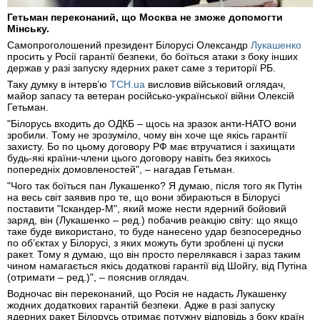
Гетьман переконаний, що Москва не зможе допомогти
Мінську.
Самопроголошений президент Білорусі Олександр
Лукашенко
просить у Росії гарантії безпеки, бо боїться атаки з боку інших
держав у разі запуску ядерних ракет саме з території РБ.
Таку думку в інтерв’ю
ТСН.ua
висловив військовий оглядач,
майор запасу та ветеран російсько-української війни Олексій
Гетьман.
"Білорусь входить до ОДКБ – щось на зразок анти-НАТО вони
зробили. Тому не зрозуміло, чому він хоче ще якісь гарантії
захисту. Бо по цьому договору РФ має втручатися і захищати
будь-які країни-члени цього договору навіть без якихось
попередніх домовленостей", – нагадав Гетьман.
"Чого так боїться пан Лукашенко? Я думаю, після того як Путін
на весь світ заявив про те, що вони збираються в Білорусі
поставити "Іскандер-М", який може нести ядерний бойовий
заряд, він (Лукашенко – ред.) побачив реакцію світу: що якщо
таке буде використано, то буде нанесено удар безпосередньо
по об’єктах у Білорусі, з яких можуть бути зроблені ці пуски
ракет. Тому я думаю, що він просто перелякався і зараз таким
чином намагається якісь додаткові гарантії від Шойгу, від Путіна
(отримати – ред.)", – пояснив оглядач.
Водночас він переконаний, що Росія не надасть Лукашенку
жодних додаткових гарантій безпеки. Адже в разі запуску
ядерних ракет Білорусь отримає потужну відповідь з боку країн