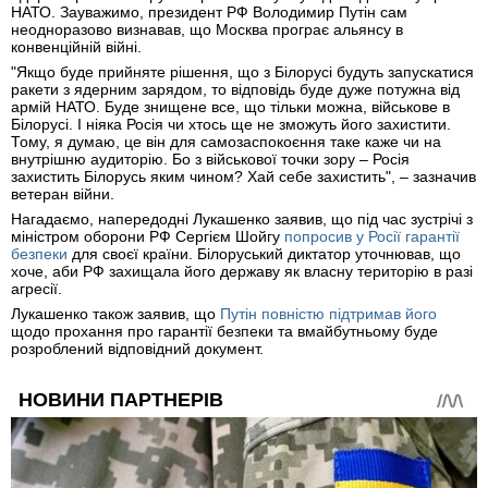
НАТО. Зауважимо, президент РФ Володимир Путін сам
неодноразово визнавав, що Москва програє альянсу в
конвенційній війні.
"Якщо буде прийняте рішення, що з Білорусі будуть запускатися
ракети з ядерним зарядом, то відповідь буде дуже потужна від
армій НАТО. Буде знищене все, що тільки можна, військове в
Білорусі. І ніяка Росія чи хтось ще не зможуть його захистити.
Тому, я думаю, це він для самозаспокоєння таке каже чи на
внутрішню аудиторію. Бо з військової точки зору – Росія
захистить Білорусь яким чином? Хай себе захистить", – зазначив
ветеран війни.
Нагадаємо, напередодні Лукашенко заявив, що під час зустрічі з
міністром оборони РФ Сергієм Шойгу
попросив у Росії гарантії
безпеки
для своєї країни. Білоруський диктатор уточнював, що
хоче, аби РФ захищала його державу як власну територію в разі
агресії.
Лукашенко також заявив, що
Путін повністю підтримав його
щодо прохання про гарантії безпеки та вмайбутньому буде
розроблений відповідний документ.