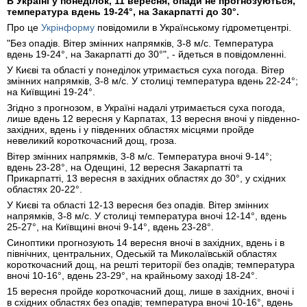
В Україні у понеділок, 11 вересня, опади не прогнозуються,
температура вдень 19-24°, на Закарпатті до 30°.
Про це
Укрінформу
повідомили в Українському гідрометцентрі.
"Без опадів. Вітер змінних напрямків, 3-8 м/с. Температура
вдень 19-24°, на Закарпатті до 30°", - йдеться в повідомленні.
У Києві та області у понеділок утримається суха погода. Вітер
змінних напрямків, 3-8 м/с. У столиці температура вдень 22-24°;
на Київщині 19-24°.
Згідно з прогнозом, в Україні надалі утримається суха погода,
лише вдень 12 вересня у Карпатах, 13 вересня вночі у південно-
західних, вдень і у південних областях місцями пройде
невеликий короткочасний дощ, гроза.
Вітер змінних напрямків, 3-8 м/с. Температура вночі 9-14°;
вдень 23-28°, на Одещині, 12 вересня Закарпатті та
Прикарпатті, 13 вересня в західних областях до 30°, у східних
областях 20-22°.
У Києві та області 12-13 вересня без опадів. Вітер змінних
напрямків, 3-8 м/с. У столиці температура вночі 12-14°, вдень
25-27°, на Київщині вночі 9-14°, вдень 23-28°.
Синоптики прогнозують 14 вересня вночі в західних, вдень і в
північних, центральних, Одеській та Миколаївській областях
короткочасний дощ, на решті території без опадів; температура
вночі 10-16°, вдень 23-29°, на крайньому заході 18-24°.
15 вересня пройде короткочасний дощ, лише в західних, вночі і
в східних областях без опадів; температура вночі 10-16°, вдень