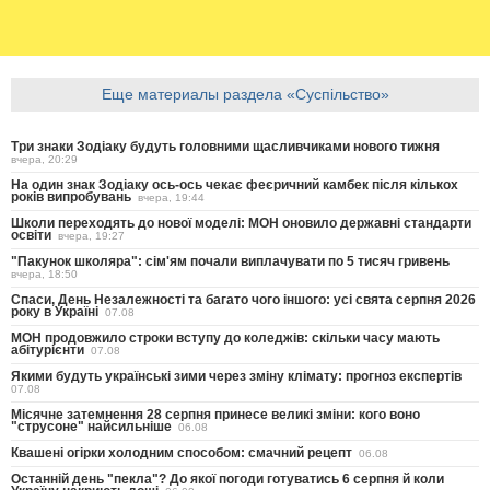
Еще материалы раздела «Суспільство»
Три знаки Зодіаку будуть головними щасливчиками нового тижня
вчера, 20:29
На один знак Зодіаку ось-ось чекає феєричний камбек після кількох
років випробувань
вчера, 19:44
Школи переходять до нової моделі: МОН оновило державні стандарти
освіти
вчера, 19:27
"Пакунок школяра": сім'ям почали виплачувати по 5 тисяч гривень
вчера, 18:50
Спаси, День Незалежності та багато чого іншого: усі свята серпня 2026
року в Україні
07.08
МОН продовжило строки вступу до коледжів: скільки часу мають
абітурієнти
07.08
Якими будуть українські зими через зміну клімату: прогноз експертів
07.08
Місячне затемнення 28 серпня принесе великі зміни: кого воно
"струсоне" найсильніше
06.08
Квашені огірки холодним способом: смачний рецепт
06.08
Останній день "пекла"? До якої погоди готуватись 6 серпня й коли