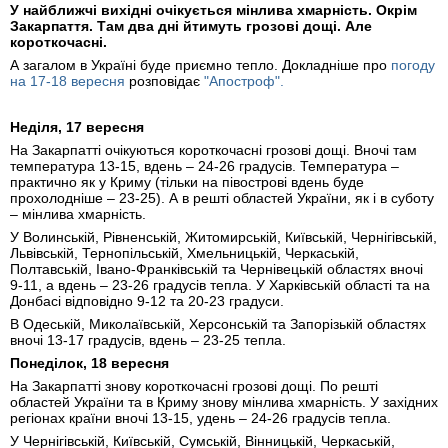
У найближчі вихідні очікується мінлива хмарність. Окрім
Закарпаття. Там два дні йтимуть грозові дощі. Але
короткочасні.
А загалом в Україні буде приємно тепло. Докладніше про
погоду
на 17-18 вересня
розповідає
"Апостроф".
Неділя, 17 вересня
На Закарпатті очікуються короткочасні грозові дощі. Вночі там
температура 13-15, вдень – 24-26 градусів. Температура –
практично як у Криму (тільки на півострові вдень буде
прохолодніше – 23-25). А в решті областей України, як і в суботу
– мінлива хмарність.
У Волинській, Рівненській, Житомирській, Київській, Чернігівській,
Львівській, Тернопільській, Хмельницькій, Черкаській,
Полтавській, Івано-Франківській та Чернівецькій областях вночі
9-11, а вдень – 23-26 градусів тепла. У Харківській області та на
Донбасі відповідно 9-12 та 20-23 градуси.
В Одеській, Миколаївській, Херсонській та Запорізькій областях
вночі 13-17 градусів, вдень – 23-25 тепла.
Понеділок, 18 вересня
На Закарпатті знову короткочасні грозові дощі. По решті
областей України та в Криму знову мінлива хмарність. У західних
регіонах країни вночі 13-15, удень – 24-26 градусів тепла.
У Чернігівській, Київській, Сумській, Вінницькій, Черкаській,