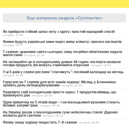
Еще материалы раздела «Суспільство»
Як прибрати стійкий запах поту з одягу: простий народний спосіб
сегодня, 11:36
Якими будуть українські зими через зміну клімату: прогноз експертів
сегодня, 11:27
7 серпня: церковне свято сьогодні, чому потрібно обов’язково подати
милостиню
сегодня, 11:16
Не залишайте це в холодильнику довше 48 годин: експерти назвали
чотири продукти, які можуть спричинити отруєння
сегодня, 10:52
У ці 5 днів у серпні рослини "спатимуть": посівний календар на місяць
сегодня, 10:35
Гороскоп на 7 серпня для всіх знаків зодіаку: Місяць у Близнюках
зробить день непередбачуваним
сегодня, 10:16
Перевірте свій холодильник просто зараз: 7 продуктів-вбивць, що
провокують рак
сегодня, 09:58
Одна кришечка на 5 літрів води – і засмальцьовані рушники стануть
білими: хитрий трюк
сегодня, 09:36
На Україну разом з похолоданням суне небезпечна стихія: Діденко
назвала дати і регіони
сегодня, 09:16
Якому знаку зодіаку пощастить 7–8 серпня
сегодня, 08:58