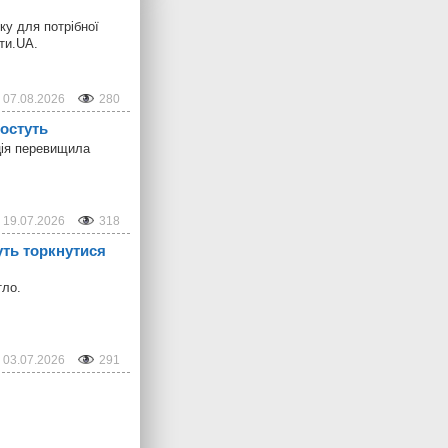
ку для потрібної
ти.UA.
07.08.2026
280
ростуть
яція перевищила
19.07.2026
318
уть торкнутися
тло.
03.07.2026
291