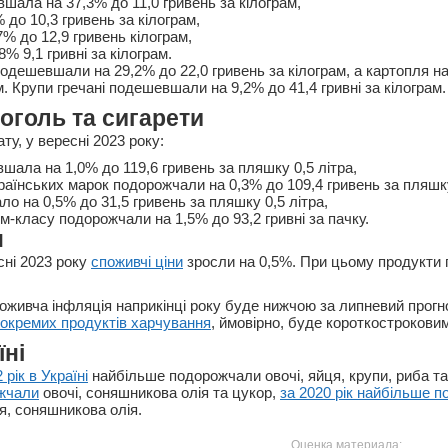
шала на 37,3% до 11,0 гривень за кілограм,
% до 10,3 гривень за кілограм,
7% до 12,9 гривень кілограм,
8% 9,1 гривні за кілограм.
подешевшали на 29,2% до 22,0 гривень за кілограм, а картопля на
м. Крупи гречані подешевшали на 9,2% до 41,4 гривні за кілограм.
коголь та сигарети
у, у вересні 2023 року:
шала на 1,0% до 119,6 гривень за пляшку 0,5 літра,
раїнських марок подорожчали на 0,3% до 109,4 гривень за пляшку
о на 0,5% до 31,5 гривень за пляшку 0,5 літра,
м-класу подорожчали на 1,5% до 93,2 гривні за пачку.
н
сні 2023 року
споживчі ціни
зросли на 0,5%. При цьому продукти
оживча інфляція наприкінці року буде нижчою за липневий прогн
окремих продуктів харчування
, ймовірно, буде короткостроковим
їні
 рік в Україні
найбільше подорожчали овочі, яйця, крупи, риба т
жчали
овочі, соняшникова олія та цукор,
за 2020 рік найбільше 
я, соняшникова олія.
Оценка материала: