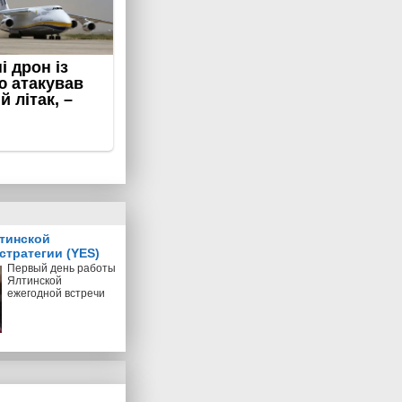
тинской
стратегии (YES)
Первый день работы
Ялтинской
ежегодной встречи