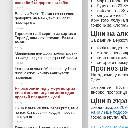
морква подешев
способи без дорогих засобів
буряк - на 29,8
цибуля - на 28,
Венс чи Рубіо: Трамп назвав свого
капуста - на 17,
фаворита на майбутніх виборах
Крім того, яблука 
президента
гривень за кілогра
Ціни на ал
Гороскоп на 8 серпня за картами
Таро: Дівам - суперечки, Ракам -
За даними Держстат
емоції
горілка подешев
столові вина ук
Мариновані помідори по-болгарськи
пиво подорожчал
на зиму: рецепт, перевірений часом
сигарети преміу
Прогноз ці
Розгром складів Wildberries: у Росії
прогнозують хвилю банкрутств
Нагадаємо, у вере
продавців
0,6%.
За даними НБУ, сп
Як розтопити лід у морозилці за
високої пропозиції
лічені хвилини: допоможе один
простий предмет з кухні
Ціни в Укра
Зазначимо,
за 2022
Як за кілька хвилин перевірити, чи є
найбільше подоро
на вас банківський кредит: проста
інструкція
гречана крупа, яйц
Бізнес / Економіка
Гороскоп на 8 серпня для всіх