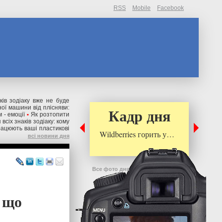
RSS
Mobile
Facebook
ків зодіаку вже не буде
ної машини від плісняви:
Кадр дня
 - емоції
•
Як розтопити
всіх знаків зодіаку: кому
рацюють ваші пластикові
Wildberries горить у…
всі новини дня
Все фото дня
: що