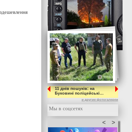
 здешевлення
11 днів пошуків: на
Буковині поліцейські…
и другие фотогалереи
Мы в соцсетях
<
>