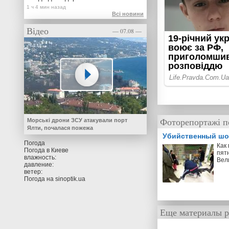
Всі новини
Відео
— 07.08 —
Фоторепортажі п
Морські дрони ЗСУ атакували порт
Ялти, почалася пожежа
Убийственный шо
Погода
Как
Погода в
Киеве
пят
влажность:
Вел
давление:
ветер:
Погода на
sinoptik.ua
Еще материалы р