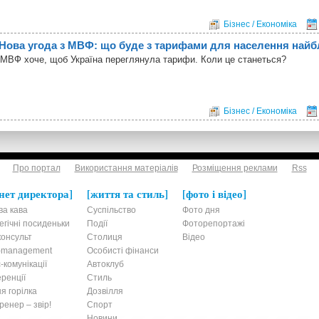
Бізнес / Економіка
Нова угода з МВФ: що буде з тарифами для населення най
МВФ хоче, щоб Україна переглянула тарифи. Коли це станеться?
Бізнес / Економіка
Про портал
Використання матеріалів
Розміщення реклами
Rss
нет директора
життя та стиль
фото і відео
ва кава
Суспільство
Фото дня
егічні посиденьки
Події
Фоторепортажі
онсульт
Столиця
Відео
t-management
Особисті фінанси
-комунікації
Автоклуб
ренції
Стиль
я горілка
Дозвілля
енер – звір!
Спорт
Новини