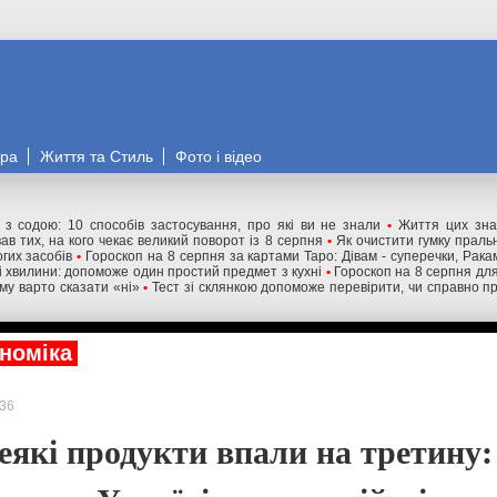
ора
Життя та Стиль
Фото і відео
" з содою: 10 способів застосування, про які ви не знали
•
Життя цих зна
ав тих, на кого чекає великий поворот із 8 серпня
•
Як очистити гумку праль
гих засобів
•
Гороскоп на 8 серпня за картами Таро: Дівам - суперечки, Ракам
ні хвилини: допоможе один простий предмет з кухні
•
Гороскоп на 8 серпня для 
му варто сказати «ні»
•
Тест зі склянкою допоможе перевірити, чи справно п
номіка
36
деякі продукти впали на третину