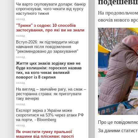
подешевша
Чи варто скуповувати долари: банкір
спрогнозував, чого чекати від курсу
На продовольчому
наступного тижня
овочів нового вр
"Трюки" з содою: 10 способів
застосування, про які ви не знали
Вступ-2026: як підтвердити місце
навчання після повідомлення
"рекомендовано до зарахування"
Життя цих знаків зодіаку вже не
буде колишнім: гороскоп назвав
тих, на кого чекає великий
поворот із 8 серпня
На вигляд – звичайне рагу, на смак –
ресторанна страва: як приготувати
таку вечерю
Експорт зерна з України може
скоротитися на 53% через атаки РФ
на порти, - Bloomberg
Про це повідомля
За даними статисти
Як очистити гумку пральної
машини від плісняви: прості