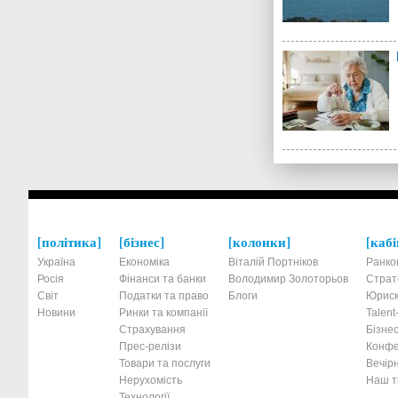
політика
бізнес
колонки
кабі
Україна
Економіка
Віталій Портніков
Ранко
Росія
Фінанси та банки
Володимир Золоторьов
Страт
Світ
Податки та право
Блоги
Юриск
Новини
Ринки та компанії
Talen
Страхування
Бізнес
Прес-релізи
Конфе
Товари та послуги
Вечірн
Нерухомість
Наш тр
Технології