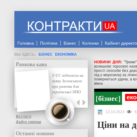
Головна
Політика
Бізнес
Колонки
Кабінет директ
БІЗНЕС
ЕКОНОМІКА
НОВИНИ ДНЯ:
"Трюки
Ранкова кава
колишнім: гороскоп назв
прості способи без доро
У ЄС відповіли на
лід у морозилці за ліче
повернеться удача, а ко
заяву Зеленського
вікна
про ракети для
української ППО
бізнес
еко
13.10.2023
6
Всі гості
Ціни на 
Дайте горілки
Останні новини