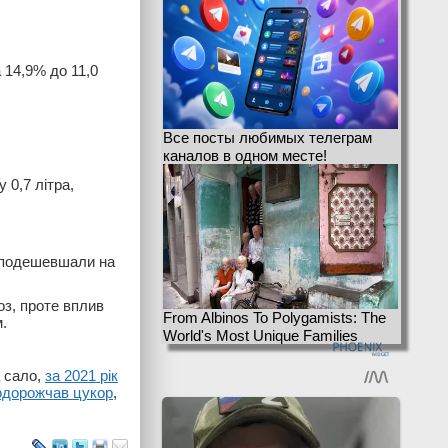
 14,9% до 11,0
Все посты любимых телеграм
каналов в одном месте!
 0,7 літра,
 подешевшали на
оз, проте вплив
From Albinos To Polygamists: The
.
World's Most Unique Families
а сало,
за 2021 рік
подорожчав цукор
,