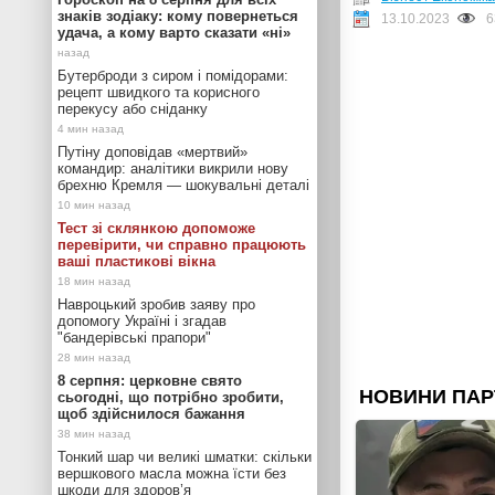
знаків зодіаку: кому повернеться
13.10.2023
6
удача, а кому варто сказати «ні»
Бутерброди з сиром і помідорами:
рецепт швидкого та корисного
перекусу або сніданку
Путіну доповідав «мертвий»
командир: аналітики викрили нову
брехню Кремля — шокувальні деталі
Тест зі склянкою допоможе
перевірити, чи справно працюють
ваші пластикові вікна
Навроцький зробив заяву про
допомогу Україні і згадав
"бандерівські прапори"
8 серпня: церковне свято
сьогодні, що потрібно зробити,
щоб здійснилося бажання
Тонкий шар чи великі шматки: скільки
вершкового масла можна їсти без
шкоди для здоров’я