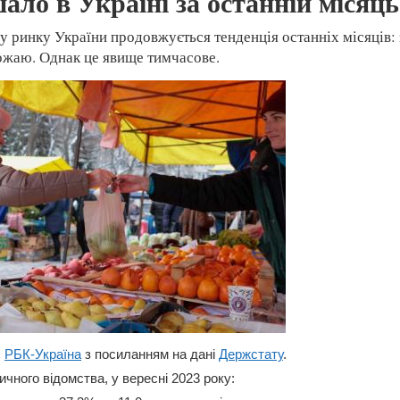
ло в Україні за останній місяць
 ринку України продовжується тенденція останніх місяців:
ожаю. Однак це явище тимчасове.
є
РБК-Україна
з посиланням на дані
Держстату
.
чного відомства, у вересні 2023 року: