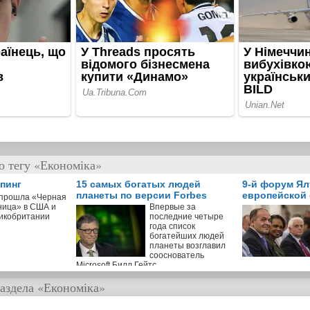
о тегу «Економіка»
пинг
15 самых богатых людей
9-й форум Ял
планеты по версии Forbes
европейской 
 прошла «Черная
ница» в США и
Впервые за
икобритании
последние четыре
года список
богатейших людей
планеты возглавил
сооснователь
Microsoft Билл Гейтс
аздела
«Економіка»