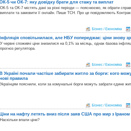
ОК-5 чи ОК-7: яку довідку брати для стажу та виплат
ОК-5 та ОК-7 містять дані за різні періоди — пояснюємо, як обрати справ
виплати та замовити її онлайн. Пише ТСН. Про це повідомляють Контрак
Бізнес / Економіка
Інфляція сповільнилася, але НБУ попереджає: ціни знову з
У червні споживчі ціни знизилися на 0,1% за місяць, однак базова інфл
прогноз регулятора.
Бізнес / Економіка
В Україні почали частіше забирати житло за борги: кого мож
нові правила
Українцям пояснили, коли за комунальні борги можуть забрати єдине жи
Бізнес / Економіка
Ціни на нафту летять вниз після заяв США про мир з Іраном
Наскільки впали ціни?