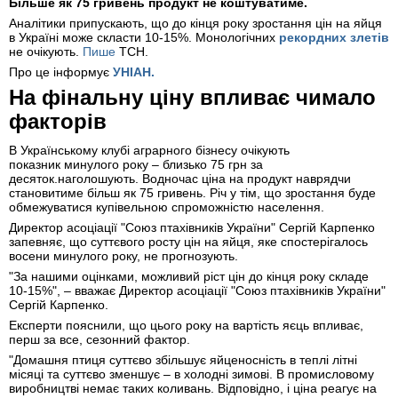
Більше як 75 гривень продукт не коштуватиме.
Аналітики припускають, що до кінця року зростання цін на яйця
в Україні може скласти 10-15%. Монологічних
рекордних злетів
не очікують.
Пише
ТСН.
Про це інформує
УНІАН.
На фінальну ціну впливає чимало
факторів
В Українському клубі аграрного бізнесу очікують
показник минулого року – близько 75 грн за
десяток.наголошують. Водночас ціна на продукт наврядчи
становитиме більш як 75 гривень. Річ у тім, що зростання буде
обмежуватися купівельною спроможністю населення.
Директор асоціації "Союз птахівників України" Сергій Карпенко
запевняє, що суттєвого росту цін на яйця, яке спостерігалось
восени минулого року, не прогнозують.
"За нашими оцінками, можливий ріст цін до кінця року складе
10-15%", – вважає Директор асоціації "Союз птахівників України"
Сергій Карпенко.
Експерти пояснили, що цього року на вартість яєць впливає,
перш за все, сезонний фактор.
"Домашня птиця суттєво збільшує яйценосність в теплі літні
місяці та суттєво зменшує – в холодні зимові. В промисловому
виробництві немає таких коливань. Відповідно, і ціна реагує на