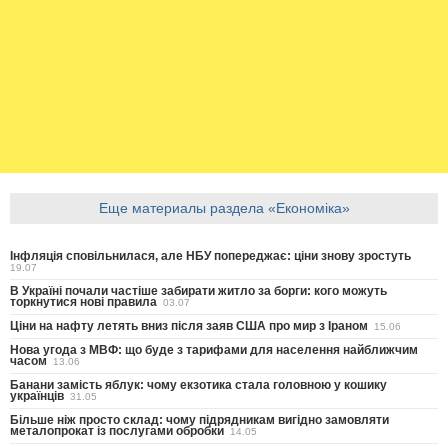
Еще материалы раздела «Економіка»
Інфляція сповільнилася, але НБУ попереджає: ціни знову зростуть
19.07
В Україні почали частіше забирати житло за борги: кого можуть
торкнутися нові правила
03.07
Ціни на нафту летять вниз після заяв США про мир з Іраном
15.06
Нова угода з МВФ: що буде з тарифами для населення найближчим
часом
13.06
Банани замість яблук: чому екзотика стала головною у кошику
українців
31.05
Більше ніж просто склад: чому підрядникам вигідно замовляти
металопрокат із послугами обробки
14.05