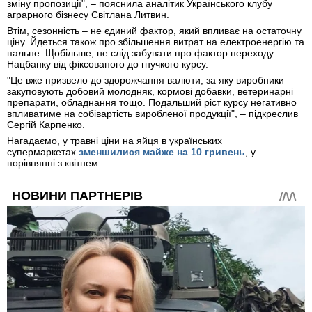
зміну пропозиції", – пояснила аналітик Українського клубу
аграрного бізнесу Світлана Литвин.
Втім, сезонність – не єдиний фактор, який впливає на остаточну
ціну. Йдеться також про збільшення витрат на електроенергію та
пальне. Щобільше, не слід забувати про фактор переходу
Нацбанку від фіксованого до гнучкого курсу.
"Це вже призвело до здорожчання валюти, за яку виробники
закуповують добовий молодняк, кормові добавки, ветеринарні
препарати, обладнання тощо. Подальший ріст курсу негативно
впливатиме на собівартість виробленої продукції", – підкреслив
Сергій Карпенко.
Нагадаємо, у травні ціни на яйця в українських
супермаркетах
зменшилися майже на 10 гривень
, у
порівнянні з квітнем.