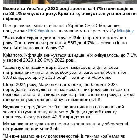
Економіка України у 2023 році зросте на 4,7% після падіння
на 29,1% минулого року. Крім того, очікується уповільнення
інфляції.
Про це заявив міністр фінансів України Сергій Марченко,
повідомляє
РБК-Україна
з посиланням на прес-службу
Мінфіну.
"Економіка України демонструє стійкість протягом поточного
року. Прогнозується зростання ВВП до 4,7%", - сказав він на
зустрічі фінансового блоку G7.
Крім того, інфляція знижується швидше, ніж очікувалось, до 7,1%
у вересні 2023 з 26,6% у 2022 році.
"Завдячуючи нашим партнерам, міжнародна фінансова
підтримка ритмічна та передбачувана, загальний обсяг якої -
33,8 млрд доларів у 2023 році", - зазначив Марченко.
Щодо 2024 року, Марченко наголосив, що бюджет-2024
передбачає акумулювання максимальних ресурсів на сектор
безпеки і оборони, з видатками на рівні поточного року, а також
створення умов для розвитку вітчизняного ОПК.
Водночас передбачено збільшення видатків на соціальний
захист та гуманітарну допомогу. Дефіцит держбюджету
прогнозується у розмірі 42,9 млрд доларів.
Марченко подякував партнерам за запевнення у збереженні
підтримки на наступний рік.
"Ми вже маємо низку домовленостей із такими країнами як