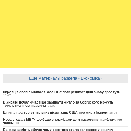
Еще материалы раздела «Економіка»
Інфляція сповільнилася, але НБУ попереджає: ціни знову зростуть
19.07
В Україні почали частіше забирати житло за борги: кого можуть
торкнутися нові правила
03.07
Ціни на нафту летять вниз після заяв США про мир з Іраном
15.06
Нова угода з МВФ: що буде з тарифами для населення найближчим
часом
13.06
Банани замість яблук: чому екзотика стала головною у кошику