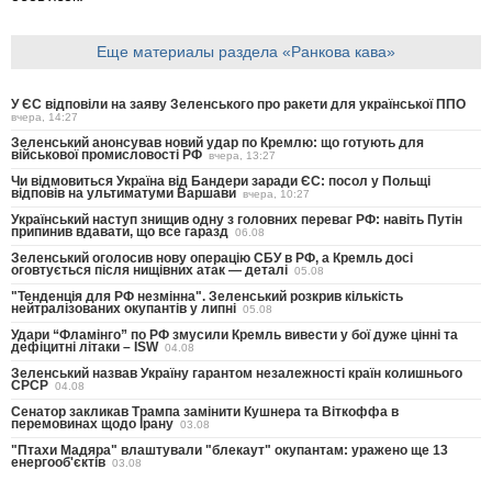
Еще материалы раздела «Ранкова кава»
У ЄС відповіли на заяву Зеленського про ракети для української ППО
вчера, 14:27
Зеленський анонсував новий удар по Кремлю: що готують для
військової промисловості РФ
вчера, 13:27
Чи відмовиться Україна від Бандери заради ЄС: посол у Польщі
відповів на ультиматуми Варшави
вчера, 10:27
Український наступ знищив одну з головних переваг РФ: навіть Путін
припинив вдавати, що все гаразд
06.08
Зеленський оголосив нову операцію СБУ в РФ, а Кремль досі
оговтується після нищівних атак — деталі
05.08
"Тенденція для РФ незмінна". Зеленський розкрив кількість
нейтралізованих окупантів у липні
05.08
Удари “Фламінго” по РФ змусили Кремль вивести у бої дуже цінні та
дефіцитні літаки – ISW
04.08
Зеленський назвав Україну гарантом незалежності країн колишнього
СРСР
04.08
Сенатор закликав Трампа замінити Кушнера та Віткоффа в
перемовинах щодо Ірану
03.08
"Птахи Мадяра" влаштували "блекаут" окупантам: уражено ще 13
енергооб'єктів
03.08