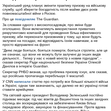
Український уряд планує змінити практику призову на військову
службу, щоб зберегти боєздатність після майже двох років
повномасштабної війни з Росією.
Про це
повідомляє
The Guardian.
За словами одного з високопосадовців, про зміни буде
оголошено. Вони включатимуть використання приватних
рекрутингових компаній для проведення більш ефективного
призову, аби переконати призовників у тому, що вони будуть
залучені на посадах, які відповідають їхнім навичкам, а не
просто відправлені на фронт.
"Деякі люди бояться, бояться померти, бояться стріляти, але це
не означає, що вони не можуть бути залучені до інших видів
діяльності... Тепер у нас є новий міністр з новим підходом", -
сказав секретар Ради національної безпеки України Олексій
Данілов в інтерв'ю Guardian.
Секретар РНБО визнав, що проблема призову існує, але сказав,
що російська пропаганда перебільшує її масштаб.
У CNN
написали
статтю про потребу все більшої кількості військ
в Україні, однак там зазначають, що далеко не всі українці готові
ставати армійцями.
"На світовій арені президент Володимир Зеленський постійно
піднімає меседж: під час візитів до Вашингтона та інших західних
столиць він зосереджувався на забезпеченні Києва більш
передовою зброєю, амуніцією та фінансуванням. Проте вдома