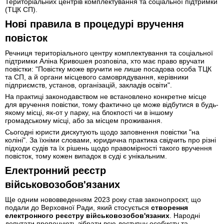
Територіальних центрів комплектування та соціальної підтримки
(ТЦК СП).
Нові правила в процедурі вручення
повісток
Речниця територіального центру комплектування та соціальної
підтримки Аліна Кривошея розповіла, хто має право вручати
повістки: "Повістку може вручити не лише посадова особа ТЦК
та СП, а й органи місцевого самоврядування, керівники
підприємств, установ, організацій, закладів освіти".
На практиці законодавством не встановлено конкретне місце
для вручення повістки, тому фактично це може відбутися в будь-
якому місці, як-от у парку, на блокпості чи в іншому
громадському місці, або за місцем проживання.
Сьогодні юристи дискутують щодо заповнення повістки "на
коліні". За їхніми словами, юридична практика свідчить про різні
підходи судів та їх рішень щодо правомірності такого вручення
повісток, тому кожен випадок в суді є унікальним.
Електронний реєстр
військовозобов'язаних
Ще одним нововведенням 2023 року став законопроєкт, що
подали до Верховної Ради, який стосується
створення
електронного реєстру військовозобов'язаних
. Народні
депутати пропонують зібрати всю доступну особисту та