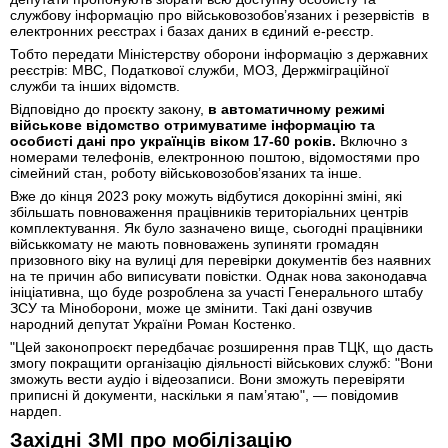
службову інформацію про військовозобов’язаних і резервістів в
електронних реєстрах і базах даних в єдиний е-реєстр.
Тобто передати Міністерству оборони інформацію з державних
реєстрів: МВС, Податкової служби, МОЗ, Держміграційної
служби та інших відомств.
Відповідно до проєкту закону,
в автоматичному режимі
військове відомство отримуватиме інформацію та
особисті дані про українців віком 17-60 років.
Включно з
номерами телефонів, електронною поштою, відомостями про
сімейний стан, роботу військовозобов’язаних та інше.
Вже до кінця 2023 року можуть відбутися докорінні зміні, які
збільшать повноваження працівників територіальних центрів
комплектування. Як було зазначено вище, сьогодні працівники
військкомату не мають повноважень зупиняти громадян
призовного віку на вулиці для перевірки документів без наявних
на те причин або виписувати повістки. Однак нова законодавча
ініціативна, що буде розроблена за участі Генерального штабу
ЗСУ та Міноборони, може це змінити. Такі дані озвучив
народний депутат України Роман Костенко.
"Цей законопроєкт передбачає розширення прав ТЦК, що дасть
змогу покращити організацію діяльності військових служб: "Вони
зможуть вести аудіо і відеозаписи. Вони зможуть перевіряти
приписні й документи, наскільки я пам’ятаю", — повідомив
нардеп.
Західні ЗМІ про мобілізацію