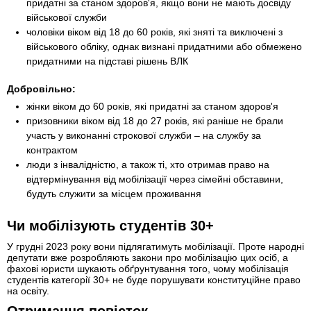
придатні за станом здоров'я, якщо вони не мають досвіду
військової служби
чоловіки віком від 18 до 60 років, які зняті та виключені з
військового обліку, однак визнані придатними або обмежено
придатними на підставі рішень ВЛК
Добровільно:
жінки віком до 60 років, які придатні за станом здоров'я
призовники віком від 18 до 27 років, які раніше не брали
участь у виконанні строкової служби – на службу за
контрактом
люди з інвалідністю, а також ті, хто отримав право на
відтермінування від мобілізації через сімейні обставини,
будуть служити за місцем проживання
Чи мобілізують студентів 30+
У грудні 2023 року вони підлягатимуть мобілізації. Проте народні
депутати вже розробляють закони про мобілізацію цих осіб, а
фахові юристи шукають обґрунтування того, чому мобілізація
студентів категорії 30+ не буде порушувати конституційне право
на освіту.