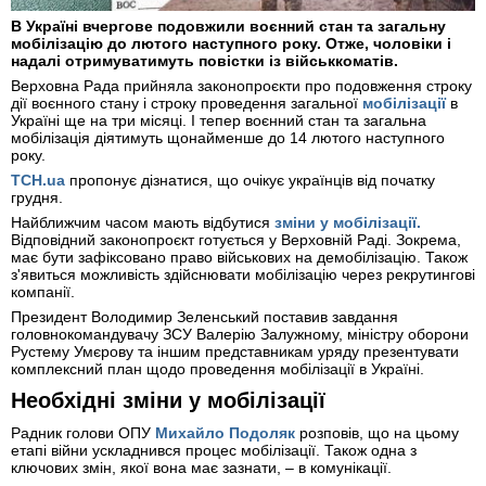
В Україні вчергове подовжили воєнний стан та загальну
мобілізацію до лютого наступного року. Отже, чоловіки і
надалі отримуватимуть повістки із військкоматів.
Верховна Рада прийняла законопроєкти про подовження строку
дії воєнного стану і строку проведення загальної
мобілізації
в
Україні ще на три місяці. І тепер воєнний стан та загальна
мобілізація діятимуть щонайменше до 14 лютого наступного
року.
ТСН.ua
пропонує дізнатися, що очікує українців від початку
грудня.
Найближчим часом мають відбутися
зміни у мобілізації.
Відповідний законопроєкт готується у Верховній Раді. Зокрема,
має бути зафіксовано право військових на демобілізацію. Також
з'явиться можливість здійснювати мобілізацію через рекрутингові
компанії.
Президент Володимир Зеленський поставив завдання
головнокомандувачу ЗСУ Валерію Залужному, міністру оборони
Рустему Умєрову та іншим представникам уряду презентувати
комплексний план щодо проведення мобілізації в Україні.
Необхідні зміни у мобілізації
Радник голови ОПУ
Михайло Подоляк
розповів, що на цьому
етапі війни ускладнився процес мобілізації. Також одна з
ключових змін, якої вона має зазнати, – в комунікації.