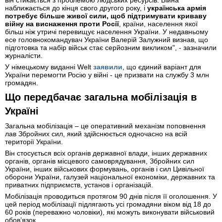
він стикається з проблемою людських ресурсів. Війна
наближається до кінця свого другого року, і
українська армія
потребує більше живої сили, щоб підтримувати криваву
війну на виснаження проти Росії
, країни, населення якої
більш ніж утричі перевищує населення України. У недавньому
есе головнокомандувач України Валерій Залужний визнав, що
підготовка та набір військ стає серйозним викликом", - зазначили
журналісти.
У німецькому виданні Welt
заявили
, що єдиний варіант для
України перемогти Росію у війні - це призвати на службу 3 млн
громадян.
Що передбачає загальна мобілізація в
Україні
Загальна мобілізація ‒ це оперативний механізм поповнення
лав Збройних сил, який здійснюється одночасно на всій
території України.
Він стосується всіх органів державної влади, інших державних
органів, органів місцевого самоврядування, Збройних сил
України, інших військових формувань, органів і сил Цивільної
оборони України, галузей національної економіки, державних та
приватних підприємств, установ і організацій.
Мобілізація проводиться протягом 90 днів після її оголошення. У
цей період мобілізації підлягають усі громадяни віком від 18 до
60 років (переважно чоловіки), які можуть виконувати військовий
обов’язок.