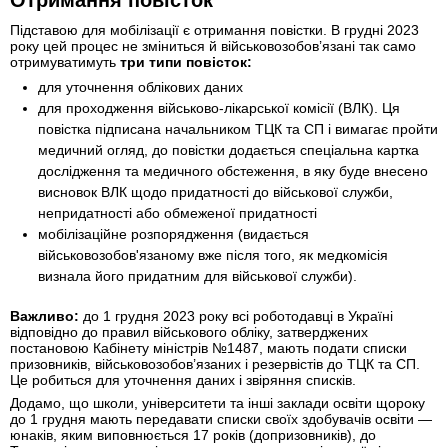
Отримання повісток
Підставою для мобілізації є отримання повістки. В грудні 2023
року цей процес не зміниться й військовозобов’язані так само
отримуватимуть
три типи повісток:
для уточнення облікових даних
для проходження військово-лікарської комісії (ВЛК). Ця
повістка підписана начальником ТЦК та СП і вимагає пройти
медичний огляд, до повістки додається спеціальна картка
дослідження та медичного обстеження, в яку буде внесено
висновок ВЛК щодо придатності до військової служби,
непридатності або обмеженої придатності
мобілізаційне розпорядження (видається
військовозобов'язаному вже після того, як медкомісія
визнала його придатним для військової служби).
Важливо:
до 1 грудня 2023 року всі роботодавці в Україні
відповідно до правил військового обліку, затверджених
постановою Кабінету міністрів №1487, мають подати списки
призовників, військовозобов’язаних і резервістів до ТЦК та СП.
Це робиться для уточнення даних і звіряння списків.
Додамо, що школи, університети та інші заклади освіти щороку
до 1 грудня мають передавати списки своїх здобувачів освіти —
юнаків, яким виповнюється 17 років (допризовників), до