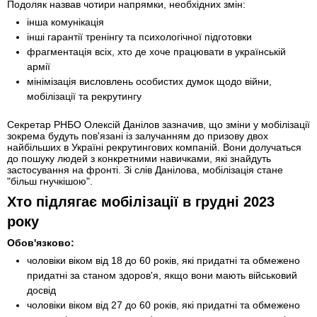
Подоляк назвав чотири напрямки, необхідних змін:
інша комунікація
інші гарантії тренінгу та психологічної підготовки
фрагментація всіх, хто де хоче працювати в українській
армії
мінімізація висловлень особистих думок щодо війни,
мобілізації та рекрутингу
Секретар РНБО Олексій Данілов зазначив, що зміни у мобілізації
зокрема будуть пов'язані із залучанням до призову двох
найбільших в Україні рекрутингових компаній. Вони долучаться
до пошуку людей з конкретними навичками, які знайдуть
застосування на фронті. Зі слів Данілова, мобілізація стане
"більш гнучкішою".
Хто підлягає мобілізації в грудні 2023
року
Обов'язково:
чоловіки віком від 18 до 60 років, які придатні та обмежено
придатні за станом здоров'я, якщо вони мають військовий
досвід
чоловіки віком від 27 до 60 років, які придатні та обмежено